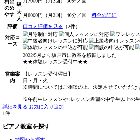
月7000円（月3回） 30分／回
料金
級
のめ
大
やす
月8000円（月2回） 40分／回
料金の詳細
人
評価
口コミ評価を見る
（2件）
対応コ
ース
2022/5月より坂戸市に教室を移転しました
★★体験レッスン受付中★★
営業案
【レッスン受付曜日】
内
日・月・火
※時間についてはご相談の上、決定させていただき
※午前中レッスンや1レッスン希望の中学生以上の
詳細を見る
お気に入り追加
1件
ピアノ教室を探す
地図から探す