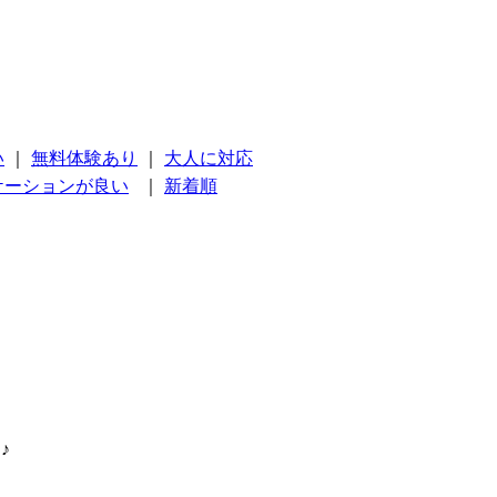
い
｜
無料体験あり
｜
大人に対応
ケーションが良い
｜
新着順
♪