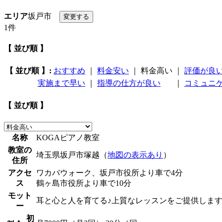
エリア
坂戸市
1件
【 並び順 】
【 並び順 】:
おすすめ
｜
料金安い
｜
料金高い
｜
評価が良
実施まで早い
｜
指導の仕方が良い
｜
コミュニ
【 並び順 】
名称
KOGAピアノ教室
教室の
埼玉県坂戸市塚越（
地図の表示あり
）
住所
アクセ
ワカバウォーク、坂戸市役所より車で4分
ス
鶴ヶ島市役所より車で10分
モット
耳と心と人を育てる♪上質なレッスンをご提供します
ー
初