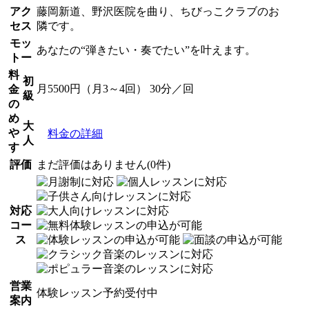
アク
藤岡新道、野沢医院を曲り、ちびっこクラブのお
セス
隣です。
モッ
あなたの“弾きたい・奏でたい”を叶えます。
トー
料
初
月5500円（月3～4回） 30分／回
金
級
の
め
大
や
料金の詳細
人
す
評価
まだ評価はありません(0件)
対応
コー
ス
営業
体験レッスン予約受付中
案内