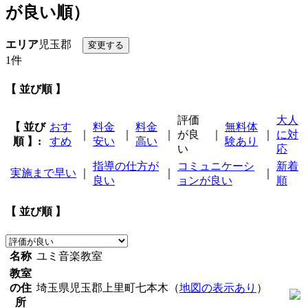
が良い順）
エリア
児玉郡
1件
【 並び順 】
評価
大人
【 並び
おす
料金
料金
無料体
｜
｜
｜
が良
｜
｜
に対
順 】:
すめ
安い
高い
験あり
い
応
指導の仕方が
コミュニケーシ
新着
実施まで早い
｜
｜
｜
良い
ョンが良い
順
【 並び順 】
名称
ユミ音楽教室
教室
の住
埼玉県児玉郡上里町七本木（
地図の表示あり
）
所