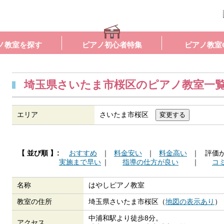
ノ教室を探す
ピアノ初心者特集
ピアノ教室
埼玉県さいたま市桜区のピアノ教室一
エリア
さいたま市桜区
【 並び順 】:
おすすめ
｜
料金安い
｜
料金高い
｜
評価
実施まで早い
｜
指導の仕方が良い
｜
コ
名称
はやしピアノ教室
教室の住所
埼玉県さいたま市桜区（
地図の表示あり
）
中浦和駅より徒歩8分。
アクセス