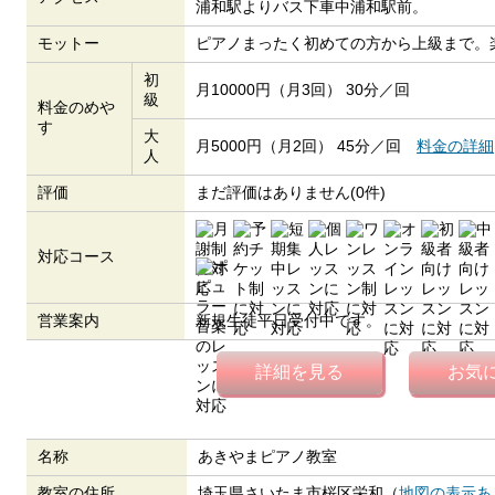
浦和駅よりバス下車中浦和駅前。
モットー
ピアノまったく初めての方から上級まで。
初
月10000円（月3回） 30分／回
級
料金のめや
す
大
月5000円（月2回） 45分／回
料金の詳細
人
評価
まだ評価はありません(0件)
対応コース
営業案内
新規生徒平日受付中です。
詳細を見る
お気
名称
あきやまピアノ教室
教室の住所
埼玉県さいたま市桜区栄和（
地図の表示あ