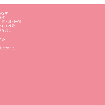
を探す
探す
・市区郡別一覧
定して検索
りを見る
紹介
載について