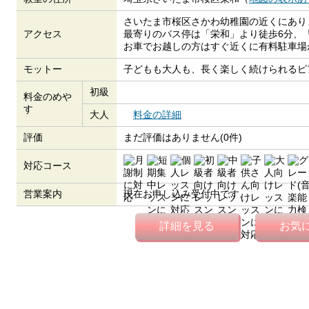
さいたま市桜区さかわ幼稚園の近くにあり
アクセス
最寄りのバス停は「栄和」より徒歩6分、
お車でお越しの方はすぐ近くに有料駐車場
モットー
子どもも大人も、長く楽しく続けられるピ
初級
料金のめや
す
大人
料金の詳細
評価
まだ評価はありません(0件)
対応コース
営業案内
現在お申し込み受付中です。
詳細を見る
お気