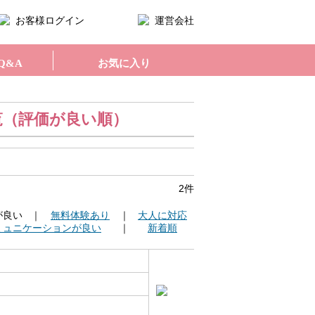
お客様ログイン
運営会社
Q&A
お気に入り
覧（評価が良い順）
2件
が良い
｜
無料体験あり
｜
大人に対応
ミュニケーションが良い
｜
新着順