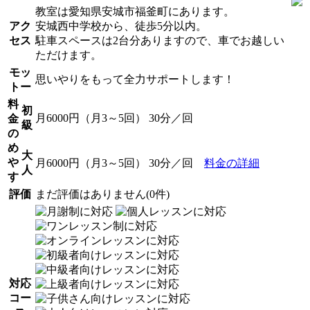
教室は愛知県安城市福釜町にあります。
アク
安城西中学校から、徒歩5分以内。
セス
駐車スペースは2台分ありますので、車でお越しい
ただけます。
モッ
思いやりをもって全力サポートします！
トー
料
初
月6000円（月3～5回） 30分／回
金
級
の
め
大
や
月6000円（月3～5回） 30分／回
料金の詳細
人
す
評価
まだ評価はありません(0件)
対応
コー