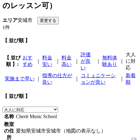
のレッスン可）
エリア
安城市
1件
【 並び順 】
評価
大人
【 並び
おす
料金
料金
無料体
｜
｜
｜
が良
｜
｜
に対
順 】:
すめ
安い
高い
験あり
い
応
指導の仕方が
コミュニケーシ
新着
実施まで早い
｜
｜
｜
良い
ョンが良い
順
【 並び順 】
名称
Cherir Music School
教室
の住
愛知県安城市安城市（地図の表示なし）
所