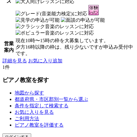
ス
現在10時〜15時の枠を大募集しています。
営業
夕方16時以降の枠は、残り少ないですが申込み受付中
案内
です。
詳細を見る
お気に入り追加
1件
ピアノ教室を探す
地図から探す
都道府県・市区郡別一覧から選ぶ
条件を指定して検索する
お気に入りを見る
ご利用方法
ピアノ教室を評価する
ログインする