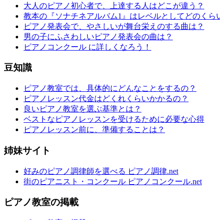
大人のピアノ初心者で、上達する人はどこが違う？
教本の『ソナチネアルバム1』はレベルとしてどのくら
ピアノ発表会で、やさしいが舞台栄えのする曲は？
男の子にふさわしいピアノ発表会の曲は？
ピアノコンクール に詳しくなろう！
豆知識
ピアノ教室では、具体的にどんなことをするの？
ピアノレッスン代金はどくれくらいかかるの？
良いピアノ教室を選ぶ基準とは？
ベストなピアノレッスンを受けるために必要な心得
ピアノレッスン前に、準備することは？
姉妹サイト
好みのピアノ調律師を選べる ピアノ調律.net
街のピアニスト・コンクール ピアノコンクール.net
ピアノ教室の掲載