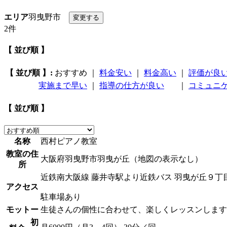
エリア
羽曳野市
2件
【 並び順 】
【 並び順 】:
おすすめ
｜
料金安い
｜
料金高い
｜
評価が良
実施まで早い
｜
指導の仕方が良い
｜
コミュニ
【 並び順 】
名称
西村ピアノ教室
教室の住
大阪府羽曳野市羽曳が丘（地図の表示なし）
所
近鉄南大阪線 藤井寺駅より近鉄バス 羽曳が丘９丁
アクセス
駐車場あり
モットー
生徒さんの個性に合わせて、楽しくレッスンします
初