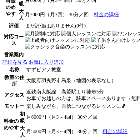
月6000円（月3～4回） 30分／回
料金
級
のめ
大
やす
月7000円（月3回） 30分／回
料金の詳細
人
評価
まだ評価はありません(0件)
対応コー
ス
営業案内
詳細を見る
お気に入り追加
名称
すずピアノ教室
教室の住
大阪府羽曳野市島泉（地図の表示なし）
所
近鉄南大阪線 高鷲駅より徒歩5分
アクセス
お車でお越しの方は、駐車スペースあります（無
モットー
楽しみながら、自信につながるレッスンに🎵
初
月6000円（月3～4回） 30分／回
級
料金の
めやす
大
月5000円（月3～4回） 30分／回
料金の詳細
人