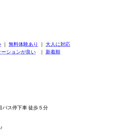
い
｜
無料体験あり
｜
大人に対応
ケーションが良い
｜
新着順
目バス停下車 徒歩５分
♪