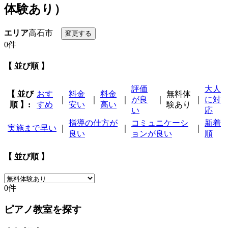
体験あり）
エリア
高石市
0件
【 並び順 】
評価
大人
【 並び
おす
料金
料金
無料体
｜
｜
｜
が良
｜
｜
に対
順 】:
すめ
安い
高い
験あり
い
応
指導の仕方が
コミュニケーシ
新着
実施まで早い
｜
｜
｜
良い
ョンが良い
順
【 並び順 】
0件
ピアノ教室を探す