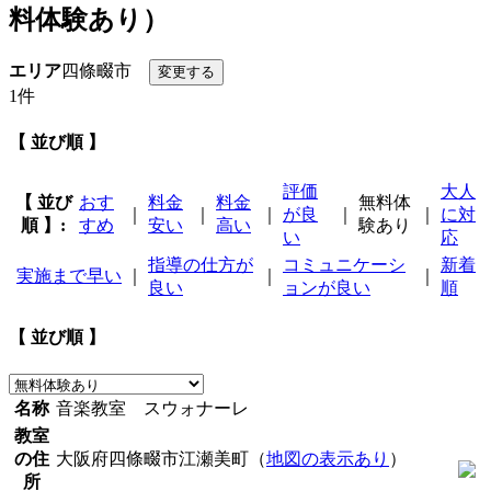
料体験あり）
エリア
四條畷市
1件
【 並び順 】
評価
大人
【 並び
おす
料金
料金
無料体
｜
｜
｜
が良
｜
｜
に対
順 】:
すめ
安い
高い
験あり
い
応
指導の仕方が
コミュニケーシ
新着
実施まで早い
｜
｜
｜
良い
ョンが良い
順
【 並び順 】
名称
音楽教室 スウォナーレ
教室
の住
大阪府四條畷市江瀬美町（
地図の表示あり
）
所