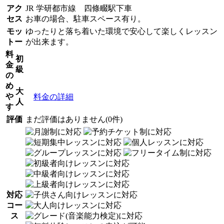
アク
JR 学研都市線 四條畷駅下車
セス
お車の場合、駐車スペース有り。
モッ
ゆったりと落ち着いた環境で安心して楽しくレッスン
トー
が出来ます。
料
初
金
級
の
め
大
や
料金の詳細
人
す
評価
まだ評価はありません(0件)
対応
コー
ス