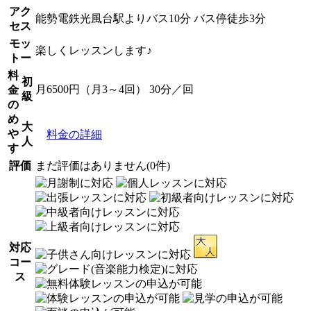
アク
能勢電鉄光風台駅よりバス10分 バス停徒歩3分
セス
モッ
楽しくレッスンします♪
トー
料
初
月6500円（月3～4回） 30分／回
金
級
の
め
大
や
料金の詳細
人
す
評価
まだ評価はありません(0件)
対応
コー
ス