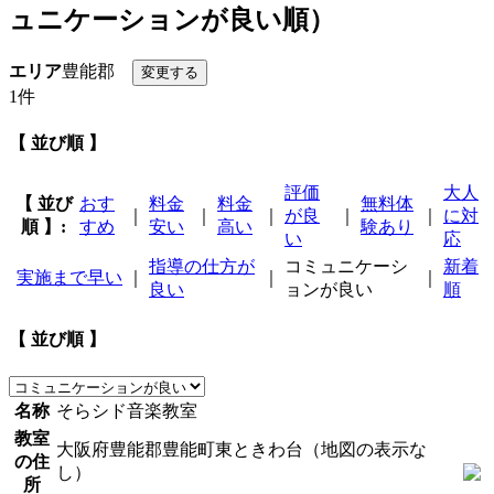
ュニケーションが良い順）
エリア
豊能郡
1件
【 並び順 】
評価
大人
【 並び
おす
料金
料金
無料体
｜
｜
｜
が良
｜
｜
に対
順 】:
すめ
安い
高い
験あり
い
応
指導の仕方が
コミュニケーシ
新着
実施まで早い
｜
｜
｜
良い
ョンが良い
順
【 並び順 】
名称
そらシド音楽教室
教室
大阪府豊能郡豊能町東ときわ台（地図の表示な
の住
し）
所