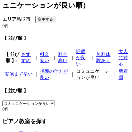
ュニケーションが良い順）
エリア
鳥取市
0件
【 並び順 】
評価
大人
【 並び
おす
料金
料金
無料体
｜
｜
｜
が良
｜
｜
に対
順 】:
すめ
安い
高い
験あり
い
応
指導の仕方が
コミュニケーシ
新着
実施まで早い
｜
｜
｜
良い
ョンが良い
順
【 並び順 】
0件
ピアノ教室を探す