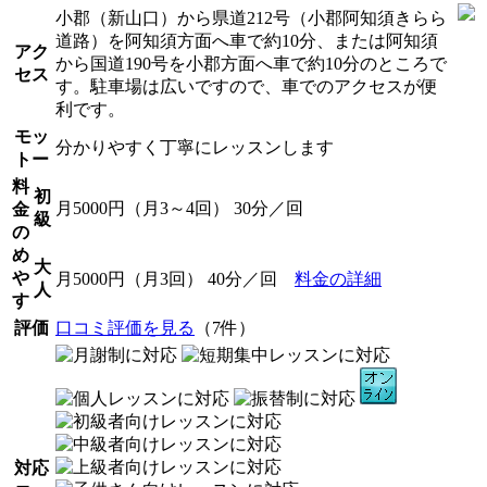
小郡（新山口）から県道212号（小郡阿知須きらら
道路）を阿知須方面へ車で約10分、または阿知須
アク
から国道190号を小郡方面へ車で約10分のところで
セス
す。駐車場は広いですので、車でのアクセスが便
利です。
モッ
分かりやすく丁寧にレッスンします
トー
料
初
月5000円（月3～4回） 30分／回
金
級
の
め
大
や
月5000円（月3回） 40分／回
料金の詳細
人
す
評価
口コミ評価を見る
（7件）
対応