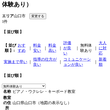
体験あり）
エリア
山口市
1件
【 並び順 】
評価
大人
【 並び
おす
料金
料金
無料体
｜
｜
｜
が良
｜
｜
に対
順 】:
すめ
安い
高い
験あり
い
応
指導の仕方が
コミュニケーシ
新着
実施まで早い
｜
｜
｜
良い
ョンが良い
順
【 並び順 】
名称
ピアノ・ウクレレ・キーボード教室
教室
の住
山口県山口市（地図の表示なし）
所