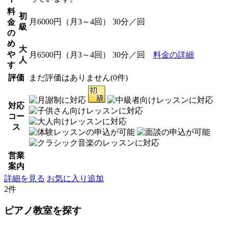
料
初
月6000円（月3～4回） 30分／回
金
級
の
め
大
や
月6500円（月3～4回） 30分／回
料金の詳細
人
す
評価
まだ評価はありません(0件)
対応
コー
ス
営業
案内
詳細を見る
お気に入り追加
2件
ピアノ教室を探す