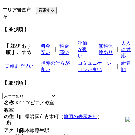
エリア
岩国市
2件
【 並び順 】
評価
大人
【 並び
おす
料金
料金
無料体
｜
｜
｜
が良
｜
｜
に対
順 】:
すめ
安い
高い
験あり
い
応
指導の仕方が
コミュニケーシ
新着
実施まで早い
｜
｜
｜
良い
ョンが良い
順
【 並び順 】
名称
KITTYピアノ教室
教室
の住
山口県岩国市青木町（
地図の表示あり
）
所
アク
山陽本線藤生駅