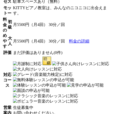
セス
駐車スペースあり（無料）
モッ
KITTYピアノ教室は、みんなのニコニコに出会えま
トー
す。
料
初
月5500円（月4回） 30分／回
金
級
の
め
大
や
月5500円（月4回） 30分／回
料金の詳細
人
す
評価
まだ評価はありません(0件)
対応
コー
ス
営業
生徒募集中
案内
お問い合わせください。