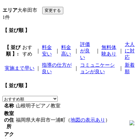
エリア
大牟田市
1件
【 並び順 】
評価
大人
【 並び
おす
料金
料金
無料体
｜
｜
｜
が良
｜
｜
に対
順 】:
すめ
安い
高い
験あり
い
応
指導の仕方が
コミュニケーシ
新着
実施まで早い
｜
｜
｜
良い
ョンが良い
順
【 並び順 】
名称
山根明子ピアノ教室
教室
の住
福岡県大牟田市一浦町（
地図の表示あり
）
所
アク