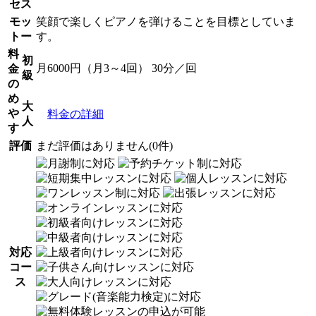
セス
モッ
笑顔で楽しくピアノを弾けることを目標としていま
トー
す。
料
初
月6000円（月3～4回） 30分／回
金
級
の
め
大
や
料金の詳細
人
す
評価
まだ評価はありません(0件)
対応
コー
ス