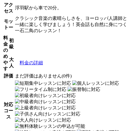
アク
浮羽駅から車で20分。
セス
クラシック音楽の素晴らしさを、ヨーロッパ人講師と
モッ
一緒に楽しく学びましょう！英会話も自然に身につく
トー
一石二鳥のレッスン！
料
初
金
級
の
め
大
や
料金の詳細
人
す
評価
まだ評価はありません(0件)
対応
コー
ス