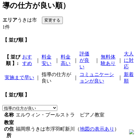
導の仕方が良い順）
エリア
うきは市
1件
【 並び順 】
評価
大人
【 並び
おす
料金
料金
無料体
｜
｜
｜
が良
｜
｜
に対
順 】:
すめ
安い
高い
験あり
い
応
指導の仕方が
コミュニケーシ
新着
実施まで早い
｜
｜
｜
良い
ョンが良い
順
【 並び順 】
名称
エルウィン・プールストラ ピアノ教室
教室
の住
福岡県うきは市浮羽町新川（
地図の表示あり
）
所