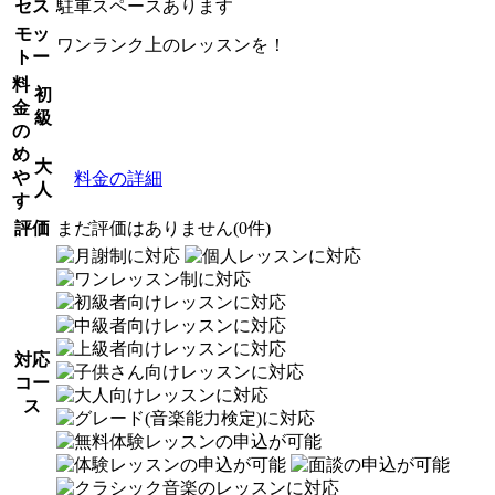
セス
駐車スペースあります
モッ
ワンランク上のレッスンを！
トー
料
初
金
級
の
め
大
や
料金の詳細
人
す
評価
まだ評価はありません(0件)
対応
コー
ス