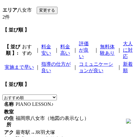
エリア
八女市
2件
【 並び順 】
評価
大人
【 並び
おす
料金
料金
無料体
｜
｜
｜
が良
｜
｜
に対
順 】:
すめ
安い
高い
験あり
い
応
指導の仕方が
コミュニケーシ
新着
実施まで早い
｜
｜
｜
良い
ョンが良い
順
【 並び順 】
名称
PIANO LESSON♪
教室
の住
福岡県八女市（地図の表示なし）
所
アク
最寄駅→JR羽犬塚