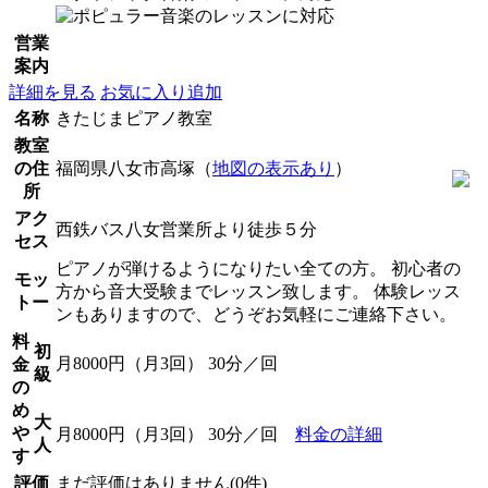
営業
案内
詳細を見る
お気に入り追加
名称
きたじまピアノ教室
教室
の住
福岡県八女市高塚（
地図の表示あり
）
所
アク
西鉄バス八女営業所より徒歩５分
セス
ピアノが弾けるようになりたい全ての方。 初心者の
モッ
方から音大受験までレッスン致します。 体験レッス
トー
ンもありますので、どうぞお気軽にご連絡下さい。
料
初
月8000円（月3回） 30分／回
金
級
の
め
大
や
月8000円（月3回） 30分／回
料金の詳細
人
す
評価
まだ評価はありません(0件)