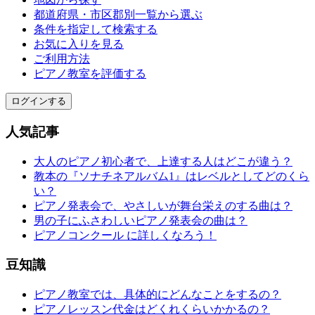
都道府県・市区郡別一覧から選ぶ
条件を指定して検索する
お気に入りを見る
ご利用方法
ピアノ教室を評価する
ログインする
人気記事
大人のピアノ初心者で、上達する人はどこが違う？
教本の『ソナチネアルバム1』はレベルとしてどのくら
い？
ピアノ発表会で、やさしいが舞台栄えのする曲は？
男の子にふさわしいピアノ発表会の曲は？
ピアノコンクール に詳しくなろう！
豆知識
ピアノ教室では、具体的にどんなことをするの？
ピアノレッスン代金はどくれくらいかかるの？