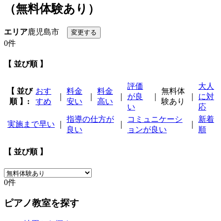
（無料体験あり）
エリア
鹿児島市
0件
【 並び順 】
評価
大人
【 並び
おす
料金
料金
無料体
｜
｜
｜
が良
｜
｜
に対
順 】:
すめ
安い
高い
験あり
い
応
指導の仕方が
コミュニケーシ
新着
実施まで早い
｜
｜
｜
良い
ョンが良い
順
【 並び順 】
0件
ピアノ教室を探す