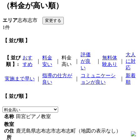
（料金が高い順）
エリア
志布志市
1件
【 並び順 】
評価
大人
【 並び
おす
料金
料金
無料体
｜
｜
｜
が良
｜
｜
に対
順 】:
すめ
安い
高い
験あり
い
応
指導の仕方が
コミュニケーシ
新着
実施まで早い
｜
｜
｜
良い
ョンが良い
順
【 並び順 】
名称
田宮ピアノ教室
教室
の住
鹿児島県志布志市志布志町（地図の表示なし）
所