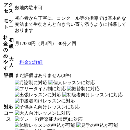
アク
敷地内駐車可
セス
初心者から丁寧に、コンクール等の指導では基本的な
モッ
奏法まで生徒さんと向き合い寄り添うように指導して
トー
おります
料
初
月17000円（月3回） 30分／回
金
級
の
め
大
や
料金の詳細
人
す
評価
まだ評価はありません(0件)
対応
コー
ス