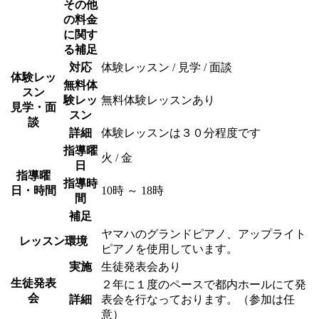
その他
の料金
に関す
る補足
対応
体験レッスン / 見学 / 面談
体験レッ
無料体
スン
験レッ
無料体験レッスンあり
見学・面
スン
談
詳細
体験レッスンは３０分程度です
指導曜
火 / 金
日
指導曜
指導時
日・時間
10時 ～ 18時
間
補足
ヤマハのグランドピアノ、アップライト
レッスン環境
ピアノを使用しています。
実施
生徒発表会あり
生徒発表
２年に１度のペースで都内ホールにて発
会
詳細
表会を行なっております。（参加は任
意）