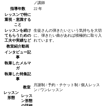
ノ講師
指導年数
22 年
レッスンで特に
重視・意識する
こと
レッスンを続け
生徒さんの弾きたいという気持ちを大切
てもらうための
に、弾きたい曲があれば積極的に取り入
工夫や実績など
れています。
教室紹介動画
インタビュー記
事
執筆したメルマ
ガ
執筆した特集記
事
月謝制 / 予約・チケット制 / 個人レッス
教室
ン / ワンレッスン
レッスン
レッス
形態
ン形態
の詳細