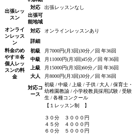
対応
出張レッスンなし
出張レッ
出張可
スン
能地域
オンライ
対応
オンラインレッスンあり
ンレッス
詳細
ン
料金のめ
初級
月7000円(月3回)30分／回 年36回
やす
※各
中級
月11000円(月3回)45分／回 年36回
個人レッ
上級
月15000円(月3回)60分／回 年36回
スンの料
大人
月8000円(月3回)30分／回 年36回
金
初級 / 中級 / 上級 / 子供 / 大人 / 保育士・
対応コ
幼稚園教諭 / 小学校教員採用試験 / 受験
ース
生 / 各種コンクール
【１レッスン制 】
３０分 ３０００円
４５分 ４０００円
６０分 ５０００円