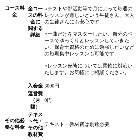
コース料
全コー
○テストや部活動等で月によって毎週の
金
スの料
レッスンが難しいという生徒さん、大人
金に
の生徒さんにも安心です。
関する
○一曲だけをマスターしたい、自分のペ
詳細
ースでゆっくりとレッスンしていきた
い、保育士資格のために勉強したいなど
の短期集中レッスンも可能です。
○レッスン形態については柔軟に対応い
たします。お気軽にご相談ください。
入会金
3000円
運営費
（月
0円
額）
テキス
その他必
ト代・
テキスト・教材費は別途必要
要な料金
その他
教材費