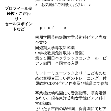
♪ お気軽にご相談ください ♪
プロフィール
※
経験・こだわ
り・
セールスポイン
ｐｒｏｆｉｌｅ
トなど
桐朋学園芸術短期大学芸術科ピアノ専攻
卒業後
同短期大学専攻科卒業
中学校教員免許取得（音楽）
第２１回日本クラシックコンクール ピ
アノ部門 全国大会入選
リットーミュージックより「こどものた
めの究極★正しい声のトレーニング」付
属教材CDのピアノ伴奏及び採譜にて参加
卒業後は幼稚園にて音楽指導、演奏活動
を行い、現在東洋英和女学院ピアノ科非
常勤講師、
さいたま市内の幼稚園、保育園にてピア