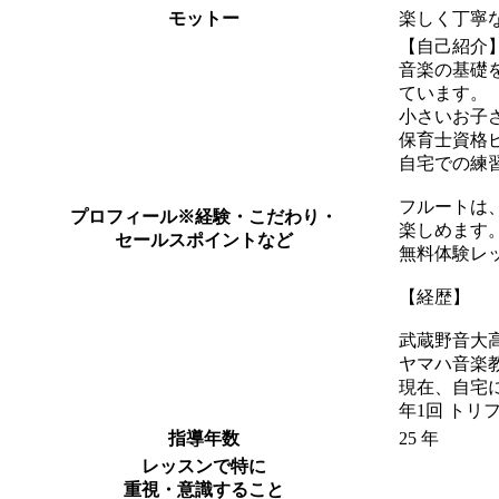
モットー
楽しく丁寧
【自己紹介
音楽の基礎
ています。
小さいお子
保育士資格
自宅での練
フルートは
プロフィール
※経験・こだわり・
楽しめます
セールスポイントなど
無料体験レ
【経歴】
武蔵野音大
ヤマハ音楽
現在、自宅
年1回 ト
指導年数
25 年
レッスンで特に
重視・意識すること