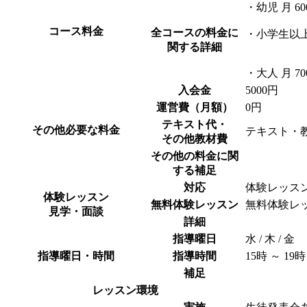
・幼児 月 6
コース料金
全コースの料金に
・小学生以上 
関する詳細
・大人 月 7
入会金
5000円
運営費（月額）
0円
テキスト代・
その他必要な料金
テキスト・
その他教材費
その他の料金に関
する補足
対応
体験レッス
体験レッスン
無料体験レッスン
無料体験レ
見学・面談
詳細
指導曜日
水 / 木 / 金
指導曜日・時間
指導時間
15時 ～ 19時
補足
レッスン環境