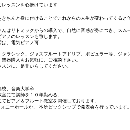
なレッスンを心掛けています
】
をきちんと身に付けることでこれからの人生が変わってくると
さんはリトミックからの導入で、自然に音感が身につき、スム
ピアノのレッスンも致します。
習は、電気ピアノ可
、クラシック、ジャズフルートアドリブ、ポピュラー等、ジャ
。楽器購入もお気軽に、ご相談下さい。
ッスンに、是非いらしてください。
高校、音楽大学卒
教室にて講師を１０年勤める。
にてピアノ＆フルート教室を開催しております。
リフォニーホールか、 本所ビックシップで発表会を行っています