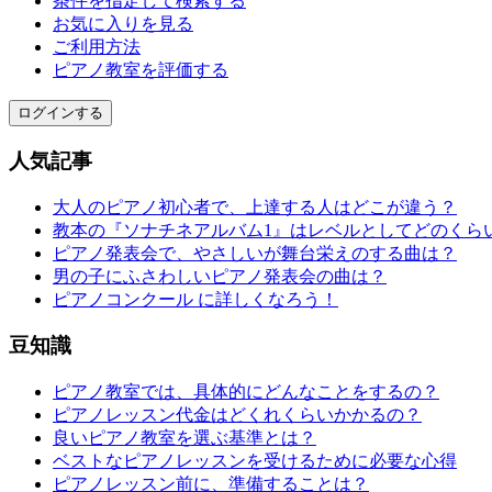
条件を指定して検索する
お気に入りを見る
ご利用方法
ピアノ教室を評価する
ログインする
人気記事
大人のピアノ初心者で、上達する人はどこが違う？
教本の『ソナチネアルバム1』はレベルとしてどのくら
ピアノ発表会で、やさしいが舞台栄えのする曲は？
男の子にふさわしいピアノ発表会の曲は？
ピアノコンクール に詳しくなろう！
豆知識
ピアノ教室では、具体的にどんなことをするの？
ピアノレッスン代金はどくれくらいかかるの？
良いピアノ教室を選ぶ基準とは？
ベストなピアノレッスンを受けるために必要な心得
ピアノレッスン前に、準備することは？