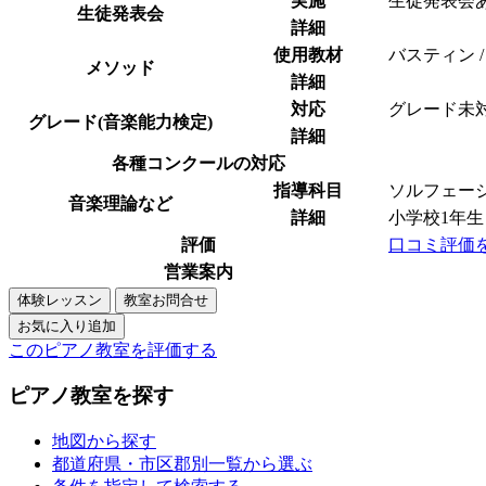
実施
生徒発表会
生徒発表会
詳細
使用教材
バスティン 
メソッド
詳細
対応
グレード未
グレード(音楽能力検定)
詳細
各種コンクールの対応
指導科目
ソルフェージュ
音楽理論など
詳細
小学校1年
評価
口コミ評価
営業案内
このピアノ教室を評価する
ピアノ教室を探す
地図から探す
都道府県・市区郡別一覧から選ぶ