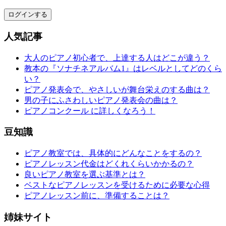
ログインする
人気記事
大人のピアノ初心者で、上達する人はどこが違う？
教本の『ソナチネアルバム1』はレベルとしてどのくら
い？
ピアノ発表会で、やさしいが舞台栄えのする曲は？
男の子にふさわしいピアノ発表会の曲は？
ピアノコンクール に詳しくなろう！
豆知識
ピアノ教室では、具体的にどんなことをするの？
ピアノレッスン代金はどくれくらいかかるの？
良いピアノ教室を選ぶ基準とは？
ベストなピアノレッスンを受けるために必要な心得
ピアノレッスン前に、準備することは？
姉妹サイト