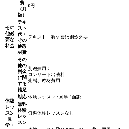
費
0円
（月
額）
テキ
その
スト
他必
代・
テキスト・教材費は別途必要
要な
その
料金
他教
材費
その
他の
別途費用：
料金
コンサート出演料
に関
楽譜、教材費用
する
補足
対応
体験レッスン / 見学 / 面談
体験
無料
レッ
体験
スン
無料体験レッスンなし
レッ
見
スン
学・