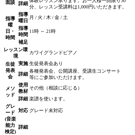
体験レッスン承ります。お一人様一回限り30
面談
詳細
分、レッスン受講料は1,000円いただきます。
指導
月 / 火 / 木 / 金 / 土
指導
曜日
曜
指導
日・
11時 ～ 21時
時間
時間
補足
レッスン環
カワイグランドピアノ
境
実施
生徒発表会あり
生徒
発表
各種発表会、公開講座、受講生コンサート
詳細
会
等にご参加いただけます。
使用
その他（相談に応じる）
メソ
教材
ッド
詳細
楽譜を使います。
グレ
対応
グレード未対応
ード
(音楽
能力
詳細
検定)