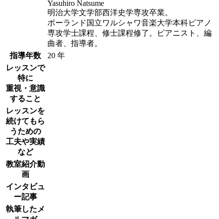
Yasuhiro Natsume
明治大学文学部西洋史学専攻卒業。
ポーランド国立ワルシャワ音楽大学本科ピアノ
専攻学士課程、修士課程修了。ピアニスト、編
曲者、指導者。
指導年数
20 年
レッスンで
特に
重視・意識
すること
レッスンを
続けてもら
うための
工夫や実績
など
教室紹介動
画
インタビュ
ー記事
執筆したメ