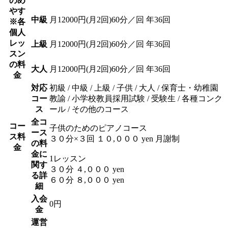
のめ
やす
中級
月12000円(月2回)60分／回 年36回
※各
個人
レッ
上級
月12000円(月2回)60分／回 年36回
スン
の料
大人
月12000円(月2回)60分／回 年36回
金
対応
初級 / 中級 / 上級 / 子供 / 大人 / 保育士・幼稚園
コー
教諭 / 小学校教員採用試験 / 受験生 / 各種コンク
ス
ール / その他のコース
全コ
コー
子供のためのピアノコース
ース
ス料
３０分×３回 １０,０００ yen 月謝制
の料
金
金に
1レッスン
関す
３０分 ４,０００ yen
る詳
６０分 ８,０００ yen
細
入会
0円
金
運営