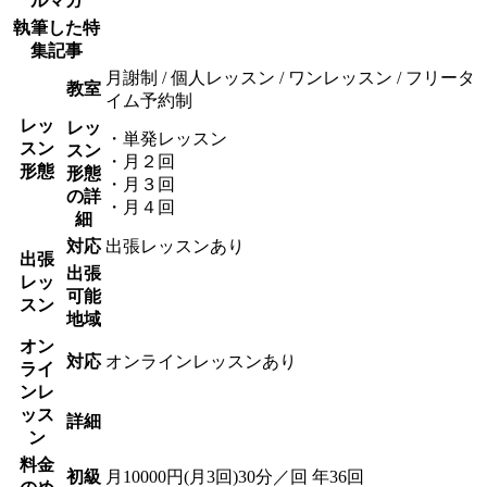
ルマガ
執筆した特
集記事
月謝制 / 個人レッスン / ワンレッスン / フリータ
教室
イム予約制
レッ
レッ
・単発レッスン
スン
スン
・月２回
形態
形態
・月３回
の詳
・月４回
細
対応
出張レッスンあり
出張
出張
レッ
可能
スン
地域
オン
対応
オンラインレッスンあり
ライ
ンレ
ッス
詳細
ン
料金
初級
月10000円(月3回)30分／回 年36回