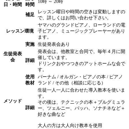
10時 ～ 20時
日・時間
時間
レッスン曜日や時間の空きは変動しますの
補足
で、詳しくはお問い合わせ下さい。
ヤマハのグランドピアノ、ローランドの電
レッスン環境
子ピアノ、ミュージックプレーヤーがあり
ます。
実施
生徒発表会あり
発表会は、他教室と合同で、毎年４月に開
生徒発表
催しています。
会
詳細
ドリンクおやつつきのアットホームな会で
す。
使用
バーナム / オルガン・ピアノの本 / ピアノ
教材
ランド / その他（相談に応じる）
生徒一人一人に合わせた導入教本を使いま
す。
メソッド
その後は、テクニックの本＋ブルグミュラ
詳細
ー、ツェルニー、バッハ、ソナチネなど＋
好きな曲など
大人の方は大人向け教本を使用