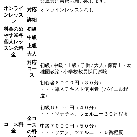
交通費は実費お願い致します。
オンライ
対応
オンラインレッスンなし
ンレッス
詳細
ン
料金のめ
初級
やす
※各
中級
個人レッ
上級
スンの料
大人
金
対応
初級 / 中級 / 上級 / 子供 / 大人 / 保育士・幼
コー
稚園教諭 / 小学校教員採用試験
ス
初心者６０００円（３０分）
・・・導入テキスト使用者（バイエル程
度）
初級６５００円（４０分）
・・・ソナチネ、ツェルニー３０番程度
全コ
コース料
ース
中級７０００円（５０分）
金
の料
・・・ソナタ、ツェルニー４０番程度