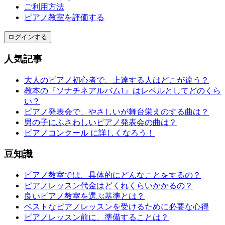
ご利用方法
ピアノ教室を評価する
ログインする
人気記事
大人のピアノ初心者で、上達する人はどこが違う？
教本の『ソナチネアルバム1』はレベルとしてどのくら
い？
ピアノ発表会で、やさしいが舞台栄えのする曲は？
男の子にふさわしいピアノ発表会の曲は？
ピアノコンクール に詳しくなろう！
豆知識
ピアノ教室では、具体的にどんなことをするの？
ピアノレッスン代金はどくれくらいかかるの？
良いピアノ教室を選ぶ基準とは？
ベストなピアノレッスンを受けるために必要な心得
ピアノレッスン前に、準備することは？