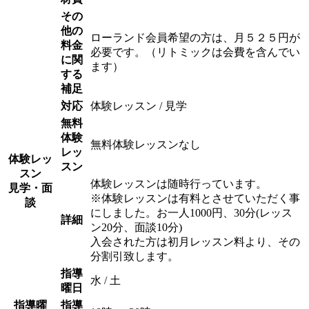
その
他の
ローランド会員希望の方は、月５２５円が
料金
必要です。（リトミックは会費を含んでい
に関
ます）
する
補足
対応
体験レッスン / 見学
無料
体験
無料体験レッスンなし
レッ
体験レッ
スン
スン
体験レッスンは随時行っています。
見学・面
※体験レッスンは有料とさせていただく事
談
にしました。お一人1000円、30分(レッス
詳細
ン20分、面談10分)
入会された方は初月レッスン料より、その
分割引致します。
指導
水 / 土
曜日
指導曜
指導