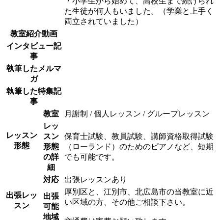
・小学生から始めて、高校生まで続けられ
た生徒が何人もいました。（学業と上手く
両立されていました）
教室紹介動画
インタビュー記
事
執筆したメルマ
ガ
執筆した特集記
事
教室
月謝制 / 個人レッスン / グループレッスン
レッ
レッスン
スン
保育士試験、教員試験、講師資格取得試験
形態
形態
（ローランド）のためのピアノなど、短期
の詳
でも可能です。
細
対応
出張レッスンあり
厚別区と、江別市、北広島市の当教室に近
出張レッ
出張
い区域の方、その他ご相談下さい。
スン
可能
地域