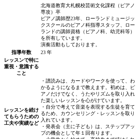
北海道教育大札幌校芸術文化課程（ピアノ
専攻）卒
ピアノ講師歴23年、ローランドミュージッ
クスクールのピアノ科指導スタッフ、ロー
ランドの講師資格（ピアノ科、幼児科等）
を所有しています。
演奏活動もしております。
指導年数
23 年
レッスンで特に
重視・意識する
こと
・譜読みは、カードやワークを使って、わ
かるようになるまで教えます。初めは、ピ
アノだけでなく、うたやリズムを取り入れ
た楽しいレッスンを心がけています。
・自分で考えて音楽を表現する生徒を育て
レッスンを続け
るため、カウンセリング・レッスンを取り
てもらうための
入れています。
工夫や実績など
・発表会（主に子ども）は、ステップアッ
プの機会として年１回有ります。