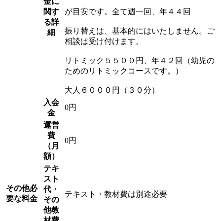
金に
関す
が目安です。全て週一回、年４４回
る詳
振り替えは、基本的にはいたしません。ご
細
相談は受け付けます。
リトミック５５００円、年４２回（幼児の
ためのリトミックコースです。）
大人６０００円（３０分）
入会
0円
金
運営
費
0円
（月
額）
テキ
スト
その他必
代・
テキスト・教材費は別途必要
要な料金
その
他教
材費