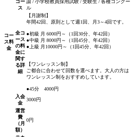
コー
諭 / 小学校教員採用試験 / 受験生 / 各種コンクー
ス
ル
【月謝制】
年間42回、原則として週1回、月3～4回です。
全コ
●初級 月 6000円～（1回30分、年42回）
コー
ース
●中級 月 8000円～（1回45分、年42回）
ス料
の料
●上級 月10000円～（1回45分、年42回）
金
金に
関す
【ワンレッスン制】
る詳
ご都合に合わせて回数を選べます。大人の方は
細
ワンレッスン制をおすすめしています。
●45分 4000円
入会
3000円
金
運営
費
0円
（月
額）