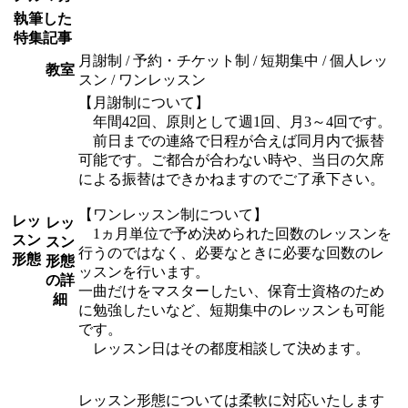
執筆した
特集記事
月謝制 / 予約・チケット制 / 短期集中 / 個人レッ
教室
スン / ワンレッスン
【月謝制について】
年間42回、原則として週1回、月3～4回です。
前日までの連絡で日程が合えば同月内で振替
可能です。ご都合が合わない時や、当日の欠席
による振替はできかねますのでご了承下さい。
【ワンレッスン制について】
レッ
レッ
1ヵ月単位で予め決められた回数のレッスンを
スン
スン
行うのではなく、必要なときに必要な回数のレ
形態
形態
ッスンを行います。
の詳
一曲だけをマスターしたい、保育士資格のため
細
に勉強したいなど、短期集中のレッスンも可能
です。
レッスン日はその都度相談して決めます。
レッスン形態については柔軟に対応いたします