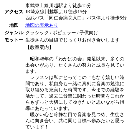
東武東上線川越駅より徒歩15分
アクセス
JR埼京線川越駅より徒歩15分
西武バス「同仁会病院入口」バス停より徒歩5分
地図
地図の表示あり
ジャンル
クラシック / ポピュラー / 子供向け
モットー
生徒さんの目線でじっくりお付き合いします
【教室案内】
昭和48年の「わかばの会」発足以来、多くの
出会いがあり、たくさんの努力と成長を見てい
ます。
レッスンは私にとってこの上もなく嬉しい時
間であり、私自身も一緒に真剣に音楽の勉強に
取り組める充実した時間です。今までの経験を
活かして、過去に音楽に関わった時間をこれか
らもずっと大切にしてゆきたいと思いながら指
導にあたっています。
暖かい心と冷静な目で音楽を見つめ、生徒さ
んに向き合い、共に同じ目標へ歩みたいと思っ
ています！