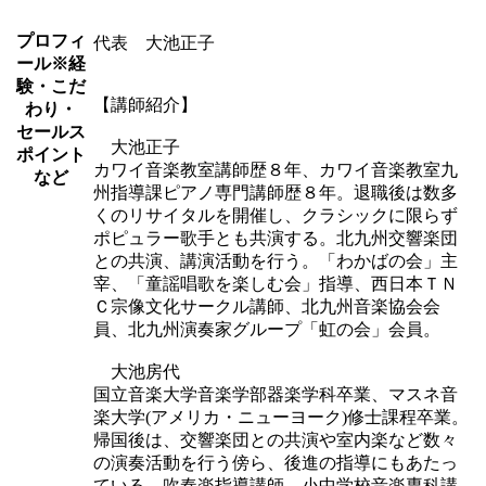
プロフィ
代表 大池正子
ール
※経
験・こだ
【講師紹介】
わり・
セールス
大池正子
ポイント
カワイ音楽教室講師歴８年、カワイ音楽教室九
など
州指導課ピアノ専門講師歴８年。退職後は数多
くのリサイタルを開催し、クラシックに限らず
ポピュラー歌手とも共演する。北九州交響楽団
との共演、講演活動を行う。「わかばの会」主
宰、「童謡唱歌を楽しむ会」指導、西日本ＴＮ
Ｃ宗像文化サークル講師、北九州音楽協会会
員、北九州演奏家グループ「虹の会」会員。
大池房代
国立音楽大学音楽学部器楽学科卒業、マスネ音
楽大学(アメリカ・ニューヨーク)修士課程卒業。
帰国後は、交響楽団との共演や室内楽など数々
の演奏活動を行う傍ら、後進の指導にもあたっ
ている。吹奏楽指導講師、小中学校音楽専科講