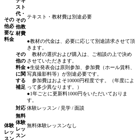
テキ
スト
代・
テキスト・教材費は別途必要
その
その
他必
他教
要な
材費
料金
●教材の代金は、必要に応じて別途請求させて頂
きます。
その
教材の選択および購入は、ご相談の上で決め
他の
させていただきます。
料金
●生徒発表会は原則参加、参加費（ホール賃料、
に関
写真撮影料等）が別途必要です。
する
参加費はおよそ10000円程度です。（年度によ
補足
って多少異なります。）
●1年ごとに更新料1000円をいただいておりま
す。
対応
体験レッスン / 見学 / 面談
無料
体験
体験
無料体験レッスンなし
レッ
レッ
スン
スン