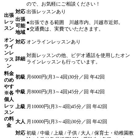
ので、お気軽にご相談ください！
対応
出張レッスンあり
出張
出張
レッ
●出張できる範囲 川越市内、川越市近郊。
可能
スン
●交通費は、実費でいただきます。
地域
オン
対応
オンラインレッスンあり
ライ
ンレ
対面レッスンの他、ビデオ通話を使用したオン
詳細
ッス
ラインレッスンも行っています。
ン
料金
初級
月6000円(月3～4回)30分／回 年42回
のめ
やす
中級
月8000円(月3～4回)45分／回 年42回
※各
個人
レッ
上級
月10000円(月3～4回)45分／回 年42回
スン
の料
大人
月10000円(月3～4回)30分／回 年42回
金
対応
初級 / 中級 / 上級 / 子供 / 大人 / 保育士・幼稚園教