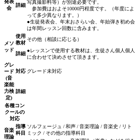
発表
写真撮影料等）が別途必要です。
詳細
会
参加費はおよそ10000円程度です。（年度によ
って多少異なります。）
●生徒発表会、年末おさらい会、年始弾き初め会
は年間レッスン回数に含みます。
使用
その他（相談に応じる）
教材
メソ
ッド
●レッスンで使用する教材は、生徒さん個人個人
詳細
に合わせて決めさせて頂きます。
グレ
対応
グレード未対応
ード
(音
楽能
力検
詳細
定)
各種コン
クールの
対応
指導
ソルフェージュ / 和声 / 音楽理論 / 音楽史 / リト
音楽
科目
ミック / その他の指導科目
理論