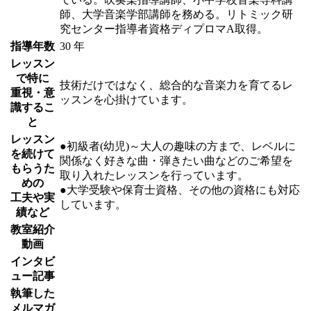
師、大学音楽学部講師を務める。リトミック研
究センター指導者資格ディプロマA取得。
指導年数
30 年
レッスン
で特に
技術だけではなく、総合的な音楽力を育てるレ
重視・意
ッスンを心掛けています。
識するこ
と
レッスン
●初級者(幼児)～大人の趣味の方まで、レベルに
を続けて
関係なく好きな曲・弾きたい曲などのご希望を
もらうた
取り入れたレッスンを行っています。
めの
●大学受験や保育士資格、その他の資格にも対応
工夫や実
しています。
績など
教室紹介
動画
インタビ
ュー記事
執筆した
メルマガ