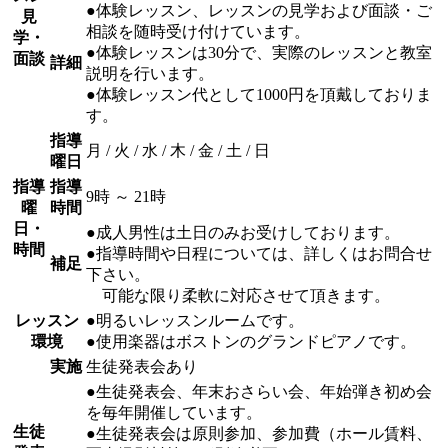
●体験レッスン、レッスンの見学および面談・ご
見
相談を随時受け付けています。
学・
●体験レッスンは30分で、実際のレッスンと教室
面談
詳細
説明を行います。
●体験レッスン代として1000円を頂戴しておりま
す。
指導
月 / 火 / 水 / 木 / 金 / 土 / 日
曜日
指導
指導
9時 ～ 21時
曜
時間
日・
●成人男性は土日のみお受けしております。
時間
●指導時間や日程については、詳しくはお問合せ
補足
下さい。
可能な限り柔軟に対応させて頂きます。
レッスン
●明るいレッスンルームです。
環境
●使用楽器はボストンのグランドピアノです。
実施
生徒発表会あり
●生徒発表会、年末おさらい会、年始弾き初め会
を毎年開催しています。
生徒
●生徒発表会は原則参加、参加費（ホール賃料、