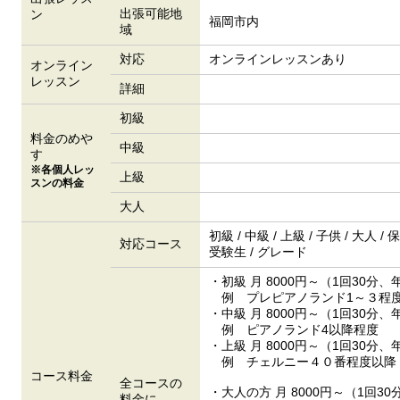
出張可能地
ン
福岡市内
域
対応
オンラインレッスンあり
オンライン
レッスン
詳細
初級
料金のめや
中級
す
※各個人レッ
上級
スンの料金
大人
初級 / 中級 / 上級 / 子供 / 大
対応コース
受験生 / グレード
・初級 月 8000円～（1回30分
例 プレピアノランド1～３程
・中級 月 8000円～（1回30分
例 ピアノランド4以降程度
・上級 月 8000円～（1回30分
例 チェルニー４０番程度以降
コース料金
全コースの
・大人の方 月 8000円～（1回3
料金に