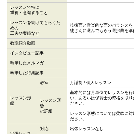
レッスンで特に
重視・意識すること
レッスンを続けてもらうた
技術面と音楽的な面のバランスを
めの
徒さんに選んでもらう選択曲を準
工夫や実績など
教室紹介動画
インタビュー記事
執筆したメルマガ
執筆した特集記事
教室
月謝制 / 個人レッスン
基本的には月単位でレッスンを行
レッスン形
い、あるいは保育士の資格を取り
レッスン形
態
ださい。
態
の詳細
レッスン形態については柔軟に対
ださい。
対応
出張レッスンなし
出張レッス