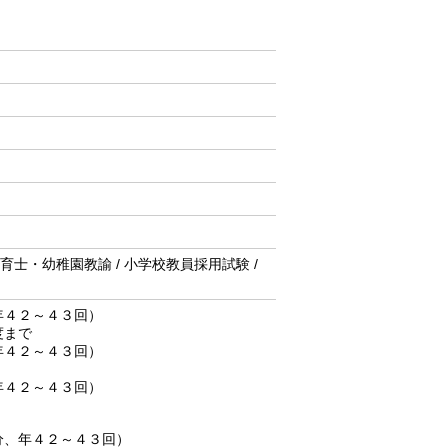
人 / 保育士・幼稚園教諭 / 小学校教員採用試験 /
、年４２～４３回）
度まで
、年４２～４３回）
、年４２～４３回）
0分、年４２～４３回）