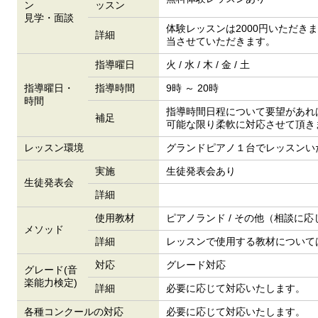
ン
ッスン
見学・面談
体験レッスンは2000円いただき
詳細
当させていただきます。
指導曜日
火 / 水 / 木 / 金 / 土
指導曜日・
指導時間
9時 ～ 20時
時間
指導時間日程について要望があれ
補足
可能な限り柔軟に対応させて頂き
レッスン環境
グランドピアノ１台でレッスンい
実施
生徒発表会あり
生徒発表会
詳細
使用教材
ピアノランド / その他（相談に応
メソッド
詳細
レッスンで使用する教材について
対応
グレード対応
グレード(音
楽能力検定)
詳細
必要に応じて対応いたします。
各種コンクールの対応
必要に応じて対応いたします。