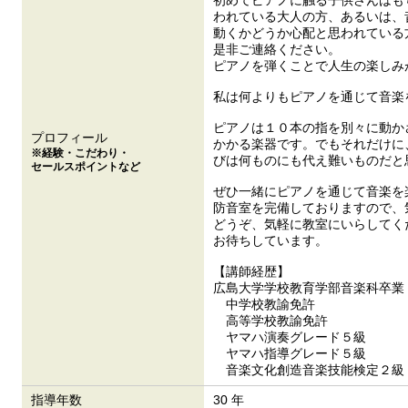
初めてピアノに触る子供さんはも
われている大人の方、あるいは、
動くかどうか心配と思われている
是非ご連絡ください。
ピアノを弾くことで人生の楽しみ
私は何よりもピアノを通じて音楽
ピアノは１０本の指を別々に動か
プロフィール
かかる楽器です。でもそれだけに
※経験・こだわり・
びは何ものにも代え難いものだと
セールスポイントなど
ぜひ一緒にピアノを通じて音楽を
防音室を完備しておりますので、
どうぞ、気軽に教室にいらしてく
お待ちしています。
【講師経歴】
広島大学学校教育学部音楽科卒業
中学校教諭免許
高等学校教諭免許
ヤマハ演奏グレード５級
ヤマハ指導グレード５級
音楽文化創造音楽技能検定２級
指導年数
30 年