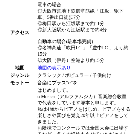
電車の場合
◎大阪市営地下鉄御堂筋線「江坂」駅下
車、5番出口徒歩7分
◎梅田駅から江坂駅まで約11分
◎新大阪駅から江坂駅まで約4分
アクセス
自動車の場合(駐車場完備)
◎名神高速「吹田I.C.」「豊中I.C.」より約
15分
◎大阪（伊丹）空港より約15分
地図
地図の表示あり
ジャンル
クラシック / ポピュラー / 子供向け
モットー
音楽にプラス“α”を
はじめまして。
α Musica（アルファムジカ）音楽総合教室
で代表をしています塚本と申します。
私は4歳からピアノをはじめ、ピアノをする
楽しさや喜びを覚え20年以上ピアノをして
きました。
お陰様でコンクールでは全国大会に出場す