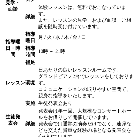
見学・
体験レッスンは、無料でおこなっていま
面談
す。
詳細
また、レッスンの見学、および面談・ご相
談を随時受け付けています。
指導
月 / 火 / 水 / 木 / 金 / 日
曜日
指導曜
日・時
指導
10時 ～ 21時
間
時間
補足
日あたりの良いレッスンルームです。
グランドピアノ2台でレッスンをしておりま
レッスン環境
す。
コミュニケーションの取りやすい空間で、
親身な指導をいたします。
実施
生徒発表会あり
発表会は年一回、大規模なコンサートホー
生徒発
ルをお借りして開催しています。
表会
詳細
発表会では通常の演奏だけでなく、連弾な
どを交えた貴重な経験の場となる発表会を
心がけています。