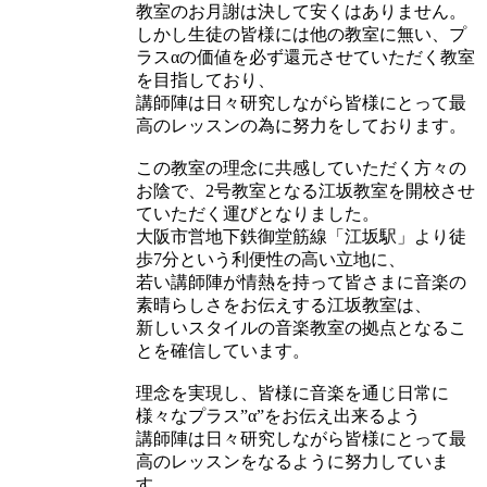
教室のお月謝は決して安くはありません。
しかし生徒の皆様には他の教室に無い、プ
ラスαの価値を必ず還元させていただく教室
を目指しており、
講師陣は日々研究しながら皆様にとって最
高のレッスンの為に努力をしております。
この教室の理念に共感していただく方々の
お陰で、2号教室となる江坂教室を開校させ
ていただく運びとなりました。
大阪市営地下鉄御堂筋線「江坂駅」より徒
歩7分という利便性の高い立地に、
若い講師陣が情熱を持って皆さまに音楽の
素晴らしさをお伝えする江坂教室は、
新しいスタイルの音楽教室の拠点となるこ
とを確信しています。
理念を実現し、皆様に音楽を通じ日常に
様々なプラス”α”をお伝え出来るよう
講師陣は日々研究しながら皆様にとって最
高のレッスンをなるように努力していま
す。