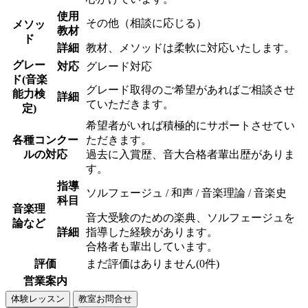
使用
その他（相談に応じる）
メソッ
教材
ド
詳細
教材、メソッドは柔軟に対応いたします。
グレー
対応
グレード対応
ド(音楽
グレード取得のご希望があればご相談させ
能力検
詳細
ていただきます。
定)
希望者がいれば積極的にサポートさせてい
各種コンクー
ただきます。
ルの対応
過去に入賞歴、音大合格者輩出歴がありま
す。
指導
ソルフェージュ / 和声 / 音楽理論 / 音楽史
科目
音楽理
音大受験のための楽典、ソルフェージュを
論など
詳細
指導した経験があります。
合格者も輩出しています。
評価
まだ評価はありません(0件)
営業案内