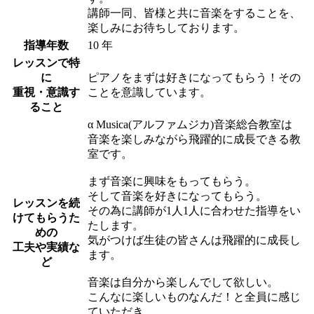
講師一同、皆様と共に音楽をすることを、
楽しみにお待ちしております。
指導年数
10 年
レッスンで特
に
ピアノをまずは好きになってもらう！その
重視・意識す
ことを意識しています。
ること
α Musica(アルファムジカ)音楽総合教室は
音楽を楽しみながら飛躍的に成長できる教
室です。
まず音楽に興味をもってもらう。
そして音楽を好きになってもらう。
レッスンを続
その為に講師が1人1人に合わせた指導をい
けてもらうた
たします。
めの
気がつけば生徒の皆さんは飛躍的に成長し
工夫や実績な
ます。
ど
音楽は自分から楽しんでして欲しい。
こんなに楽しいものなんだ！と全員に感じ
ていただき、