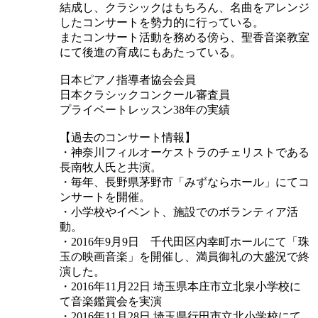
結成し、クラシックはもちろん、名曲をアレンジ
したコンサートを勢力的に行っている。
またコンサート活動を務める傍ら、聖香音楽教室
にて後進の育成にもあたっている。
日本ピアノ指導者協会会員
日本クラシックコンクール審査員
プライベートレッスン38年の実績
【過去のコンサート情報】
・神奈川フィルオーケストラのチェリストである
長南牧人氏と共演。
・毎年、長野県茅野市「みずならホール」にてコ
ンサートを開催。
・小学校やイベント、施設でのボランティア活
動。
・2016年9月9日 千代田区内幸町ホールにて「珠
玉の映画音楽」を開催し、満員御礼の大盛況で終
演した。
・2016年11月22日 埼玉県本庄市立北泉小学校に
て音楽鑑賞会を実演
・2016年11月28日 埼玉県行田市立北小学校にて