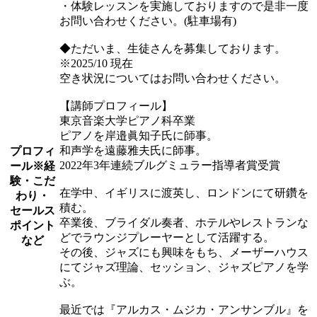
・体験レッスンを実施しておりますので是非一度
お問い合わせください。(駐車場有)
◆ただいま、生徒さんを募集しております。
※2025/10 現在
空き状況についてはお問い合わせください。
【講師プロフィール】
東京音楽大学ピアノ科卒業
ピアノを岸邉眞知子氏に師事。
和声学を遠藤雅夫氏に師事。
プロフィ
2022年3年連続ブルグミュラー指導者賞受賞
ール
※経
験・こだ
在学中、イギリスに渡英し、ロンドンにて研鑽を
わり・
積む。
セールス
卒業後、ブライダル奏者、ホテルやレストランな
ポイント
どでラウンジプレーヤーとして活躍する。
など
その後、ジャズにも興味をもち、メーザーハウス
にてジャズ理論、セッション、ジャズピアノを学
ぶ。
最近では『アルカス・ムジカ・アンサンブル』を