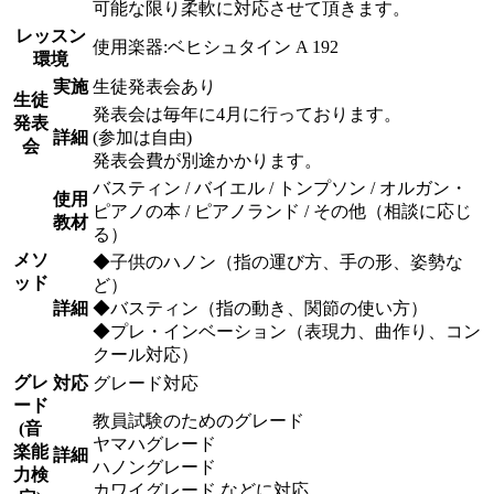
可能な限り柔軟に対応させて頂きます。
レッスン
使用楽器:ベヒシュタイン A 192
環境
実施
生徒発表会あり
生徒
発表会は毎年に4月に行っております。
発表
詳細
(参加は自由)
会
発表会費が別途かかります。
バスティン / バイエル / トンプソン / オルガン・
使用
ピアノの本 / ピアノランド / その他（相談に応じ
教材
る）
メソ
◆子供のハノン（指の運び方、手の形、姿勢な
ッド
ど）
詳細
◆バスティン（指の動き、関節の使い方）
◆プレ・インベーション（表現力、曲作り、コン
クール対応）
グレ
対応
グレード対応
ード
教員試験のためのグレード
(音
ヤマハグレード
楽能
詳細
ハノングレード
力検
カワイグレード などに対応