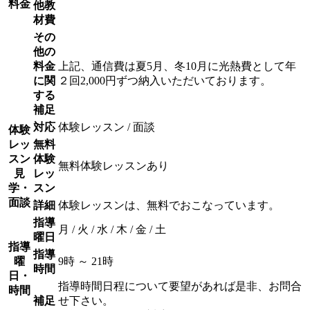
料金
他教
材費
その
他の
料金
上記、通信費は夏5月、冬10月に光熱費として年
に関
２回2,000円ずつ納入いただいております。
する
補足
対応
体験レッスン / 面談
体験
レッ
無料
スン
体験
無料体験レッスンあり
見
レッ
学・
スン
面談
詳細
体験レッスンは、無料でおこなっています。
指導
月 / 火 / 水 / 木 / 金 / 土
曜日
指導
指導
曜
9時 ～ 21時
時間
日・
指導時間日程について要望があれば是非、お問合
時間
補足
せ下さい。