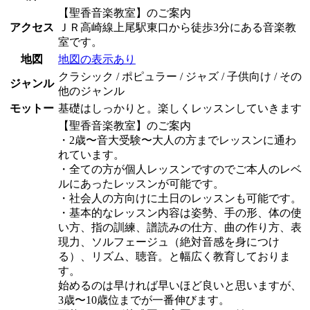
【聖香音楽教室】のご案内
アクセス
ＪＲ高崎線上尾駅東口から徒歩3分にある音楽教
室です。
地図
地図の表示あり
クラシック / ポピュラー / ジャズ / 子供向け / その
ジャンル
他のジャンル
モットー
基礎はしっかりと。楽しくレッスンしていきます
【聖香音楽教室】のご案内
・2歳〜音大受験〜大人の方までレッスンに通わ
れています。
・全ての方が個人レッスンですのでご本人のレベ
ルにあったレッスンが可能です。
・社会人の方向けに土日のレッスンも可能です。
・基本的なレッスン内容は姿勢、手の形、体の使
い方、指の訓練、譜読みの仕方、曲の作り方、表
現力、ソルフェージュ（絶対音感を身につけ
る）、リズム、聴音。と幅広く教育しておりま
す。
始めるのは早ければ早いほど良いと思いますが、
3歳〜10歳位までが一番伸びます。