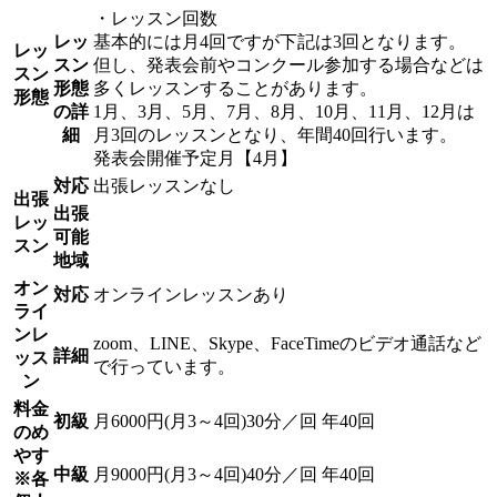
・レッスン回数
レッ
基本的には月4回ですが下記は3回となります。
レッ
スン
但し、発表会前やコンクール参加する場合などは
スン
形態
多くレッスンすることがあります。
形態
の詳
1月、3月、5月、7月、8月、10月、11月、12月は
細
月3回のレッスンとなり、年間40回行います。
発表会開催予定月【4月】
対応
出張レッスンなし
出張
出張
レッ
可能
スン
地域
オン
対応
オンラインレッスンあり
ライ
ンレ
zoom、LINE、Skype、FaceTimeのビデオ通話など
詳細
ッス
で行っています。
ン
料金
初級
月6000円(月3～4回)30分／回 年40回
のめ
やす
中級
月9000円(月3～4回)40分／回 年40回
※各