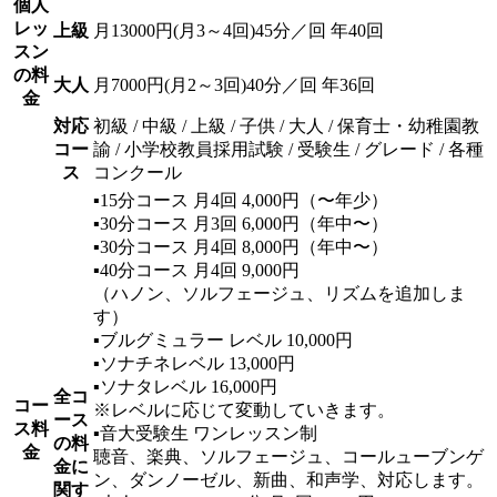
個人
レッ
上級
月13000円(月3～4回)45分／回 年40回
スン
の料
大人
月7000円(月2～3回)40分／回 年36回
金
対応
初級 / 中級 / 上級 / 子供 / 大人 / 保育士・幼稚園教
コー
諭 / 小学校教員採用試験 / 受験生 / グレード / 各種
ス
コンクール
▪️15分コース 月4回 4,000円（〜年少）
▪️30分コース 月3回 6,000円（年中〜）
▪️30分コース 月4回 8,000円（年中〜）
▪️40分コース 月4回 9,000円
（ハノン、ソルフェージュ、リズムを追加しま
す）
▪️ブルグミュラー レベル 10,000円
▪️ソナチネレベル 13,000円
▪️ソナタレベル 16,000円
全コ
コー
※レベルに応じて変動していきます。
ース
ス料
▪️音大受験生 ワンレッスン制
の料
金
聴音、楽典、ソルフェージュ、コールューブンゲ
金に
ン、ダンノーゼル、新曲、和声学、対応します。
関す