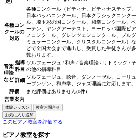
定)
各種コンクール（ピティナ、ピティナステップ、
日本バッハコンクール、日本クラシックコンクー
ル、埼玉彩の国コンクール、和幸コンクール、ベ
各種コン
ーテン、ヤングアーテスト、ヨーロッパ国際ピア
クールの
ノコンクール、グレンツェンコンクール、ブルグ
対応
ミュラーコンクール、クリスタルコンクール）な
どで全国大会まで進出し、受賞した生徒さんが多
数おります。
指導
ソルフェージュ / 和声 / 音楽理論 / リトミック / そ
音楽
科目
の他の指導科目
理論
ソルフェージュ、聴音、ダンノーゼル、コーリュ
など
詳細
ーブンゲン、和声学、ジャズ理論に対応します。
評価
まだ評価はありません(0件)
営業案内
このピアノ教室を評価する
ピアノ教室を探す