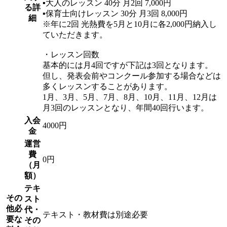
▪️大人のレッスン 40分 月2回 7,000円
る詳
▪️保育士向けレッスン 30分 月3回 8,000円
細
※年に2回 光熱費を5月と10月に各2,000円納入し
ていただきます。
・レッスン回数
基本的には月4回ですが下記は3回となります。
但し、発表会前やコンクール参加する場合などは
多くレッスンすることがあります。
1月、3月、5月、7月、8月、10月、11月、12月は
月3回のレッスンとなり、年間40回行います。
入会
4000円
金
運営
費
0円
（月
額）
テキ
その
スト
他必
代・
テキスト・教材費は別途必要
要な
その