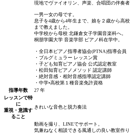
現地でヴァイオリン、声楽、合唱団の伴奏者
一男一女の母です。
息子を4歳から4年生まで、娘を２歳から高校
まで教えました。
中学校から母校 北鎌倉女子学園音楽科へ。
桐朋学園大学 音楽学部 ピアノ科在学中。
・全日本ピアノ指導者協会(PTNA)指導会員
・ブルグミュラー レッスン賞
・子ども知育ピアノ協会 公式認定教室
・松田知育ピアノメソッド 認定講師
・絶対音感・相対音感指導認定講師
・中学•高校第１種音楽免許資格
指導年数
27 年
レッスンで特
に
きれいな音色と脱力奏法
重視・意識す
ること
動画を撮り、LINEでサポート。
気兼ねなく相談できる風通しの良い教室作り