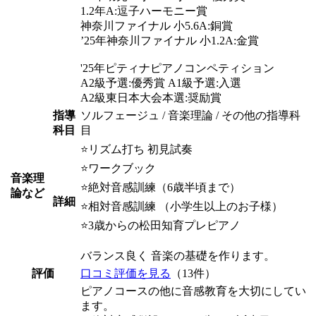
1.2年A:逗子ハーモニー賞
神奈川ファイナル 小5.6A:銅賞
’25年神奈川ファイナル 小1.2A:金賞
'25年ピティナピアノコンペティション
A2級予選:優秀賞 A1級予選:入選
A2級東日本大会本選:奨励賞
指導
ソルフェージュ / 音楽理論 / その他の指導科
科目
目
⭐️リズム打ち 初見試奏
⭐️ワークブック
音楽理
⭐️絶対音感訓練（6歳半頃まで）
論など
詳細
⭐️相対音感訓練 （小学生以上のお子様）
⭐️3歳からの松田知育プレピアノ
バランス良く 音楽の基礎を作ります。
評価
口コミ評価を見る
（13件）
ピアノコースの他に音感教育を大切にしてい
ます。