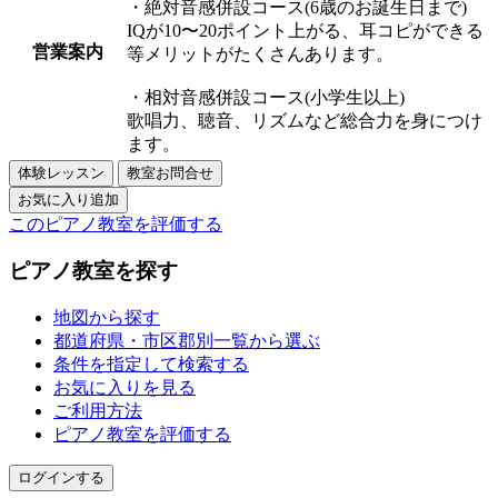
・絶対音感併設コース(6歳のお誕生日まで)
IQが10〜20ポイント上がる、耳コピができる
営業案内
等メリットがたくさんあります。
・相対音感併設コース(小学生以上)
歌唱力、聴音、リズムなど総合力を身につけ
ます。
このピアノ教室を評価する
ピアノ教室を探す
地図から探す
都道府県・市区郡別一覧から選ぶ
条件を指定して検索する
お気に入りを見る
ご利用方法
ピアノ教室を評価する
ログインする