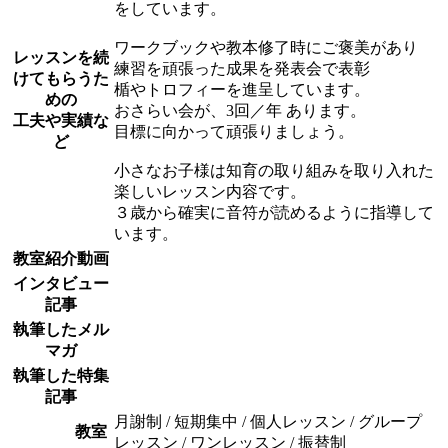
をしています。
ワークブックや教本修了時にご褒美があり
レッスンを続
練習を頑張った成果を発表会で表彰
けてもらうた
楯やトロフィーを進呈しています。
めの
おさらい会が、3回／年 あります。
工夫や実績な
目標に向かって頑張りましょう。
ど
小さなお子様は知育の取り組みを取り入れた
楽しいレッスン内容です。
３歳から確実に音符が読めるように指導して
います。
教室紹介動画
インタビュー
記事
執筆したメル
マガ
執筆した特集
記事
月謝制 / 短期集中 / 個人レッスン / グループ
教室
レッスン / ワンレッスン / 振替制