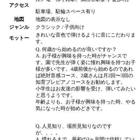
アクセス
駐車場、駐輪スペース有り
地図
地図の表示なし
ジャンル
クラシック / 子供向け
きれいな音色で弾けるように音にこだわりま
モットー
す。
Q. 何歳から始めるのが良いですか？
A. お子様が興味を持った時がチャンスで
す。園で先生が弾く姿に憧れ興味を持つお子
様が多いです。4歳前後から始めるのであれ
ば絶対音感コース、2歳さんは月2回〜3回の
知育プレピアノコースをお勧めします。
小学生はお友達の影響を受け、弾いてみたい
と思うようです。
年齢よりも、お子様が興味を持った時、やる
気になった時が始めどきです。
Q. 人見知り、場所見知りなのです
が、、、。
A. 慣れるまで、最初の3ヶ月間は信頼してい