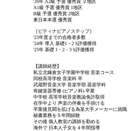
'26年 A2級 予選 優秀賞 ２地区
A1級 予選 優秀賞 1地区
B級 予選 優秀賞 2地区
東日本本選 優秀賞
［ピティナピアノステップ］
'23年度までの合格者多数
'24年 導入 基礎1・2 S評価獲得
'25年 基礎 1・2・3 S評価獲得
【講師経歴】
私立北鎌倉女子学園中学校 音楽コース
同校高等学校 音楽科 卒
武蔵野音楽大学 音楽学部 器楽学科
有鍵楽器専修 (ピアノ科) 卒業
中学校 高等学校音楽教諭免許取得
在学中より 声楽の伴奏を手掛ける
卒業後見聞を拡げる為某大手メーカーに就職
秘書業務を５年間経験
その後 個人教室の講師を勤める
海外で 日本人子女を４年間指導