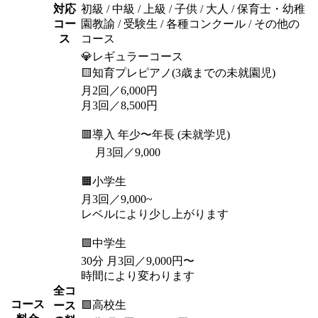
対応
初級 / 中級 / 上級 / 子供 / 大人 / 保育士・幼稚
コー
園教諭 / 受験生 / 各種コンクール / その他の
ス
コース
💎レギュラーコース
🟨知育プレピアノ(3歳までの未就園児)
月2回／6,000円
月3回／8,500円
🟥導入 年少〜年長 (未就学児)
月3回／9,000
🟧小学生
月3回／9,000~
レベルにより少し上がります
🟩中学生
30分 月3回／9,000円〜
時間により変わります
全コ
コース
🟪高校生
ース