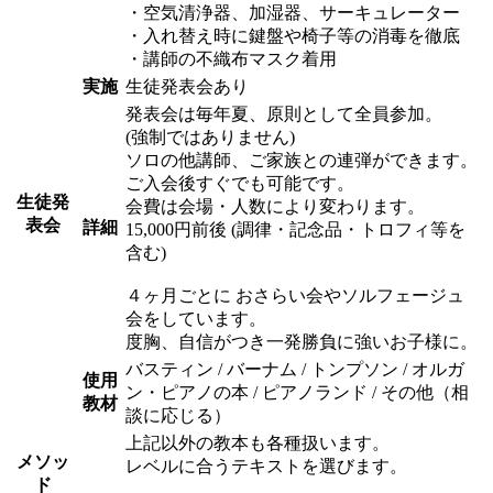
・空気清浄器、加湿器、サーキュレーター
・入れ替え時に鍵盤や椅子等の消毒を徹底
・講師の不織布マスク着用
実施
生徒発表会あり
発表会は毎年夏、原則として全員参加。
(強制ではありません)
ソロの他講師、ご家族との連弾ができます。
ご入会後すぐでも可能です。
生徒発
会費は会場・人数により変わります。
表会
詳細
15,000円前後 (調律・記念品・トロフィ等を
含む)
４ヶ月ごとに おさらい会やソルフェージュ
会をしています。
度胸、自信がつき一発勝負に強いお子様に。
バスティン / バーナム / トンプソン / オルガ
使用
ン・ピアノの本 / ピアノランド / その他（相
教材
談に応じる）
上記以外の教本も各種扱います。
メソッ
レベルに合うテキストを選びます。
ド