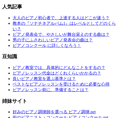
人気記事
大人のピアノ初心者で、上達する人はどこが違う？
教本の『ソナチネアルバム1』はレベルとしてどのくら
い？
ピアノ発表会で、やさしいが舞台栄えのする曲は？
男の子にふさわしいピアノ発表会の曲は？
ピアノコンクール に詳しくなろう！
豆知識
ピアノ教室では、具体的にどんなことをするの？
ピアノレッスン代金はどくれくらいかかるの？
良いピアノ教室を選ぶ基準とは？
ベストなピアノレッスンを受けるために必要な心得
ピアノレッスン前に、準備することは？
姉妹サイト
好みのピアノ調律師を選べる ピアノ調律.net
街のピアニスト・コンクール ピアノコンクール.net