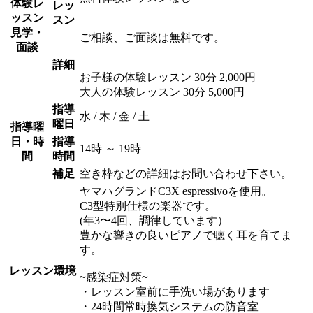
体験レ
レッ
ッスン
スン
見学・
ご相談、ご面談は無料です。
面談
詳細
お子様の体験レッスン 30分 2,000円
大人の体験レッスン 30分 5,000円
指導
水 / 木 / 金 / 土
曜日
指導曜
日・時
指導
14時 ～ 19時
間
時間
補足
空き枠などの詳細はお問い合わせ下さい。
ヤマハグランドC3X espressivoを使用。
C3型特別仕様の楽器です。
(年3〜4回、調律しています）
豊かな響きの良いピアノで聴く耳を育てま
す。
レッスン環境
~感染症対策~
・レッスン室前に手洗い場があります
・24時間常時換気システムの防音室