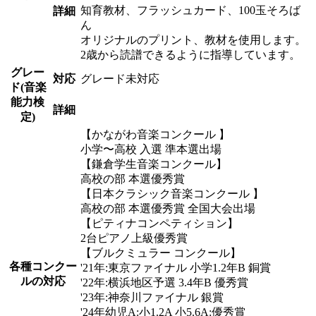
知育教材、フラッシュカード、100玉そろば
詳細
ん
オリジナルのプリント、教材を使用します。
2歳から読譜できるように指導しています。
グレー
対応
グレード未対応
ド(音楽
能力検
詳細
定)
【かながわ音楽コンクール 】
小学〜高校 入選 準本選出場
【鎌倉学生音楽コンクール】
高校の部 本選優秀賞
【日本クラシック音楽コンクール 】
高校の部 本選優秀賞 全国大会出場
【ピティナコンペティション】
2台ピアノ上級優秀賞
【ブルクミュラー コンクール】
各種コンクー
'21年:東京ファイナル 小学1.2年B 銅賞
ルの対応
'22年:横浜地区予選 3.4年B 優秀賞
'23年:神奈川ファイナル 銀賞
'24年幼児A:小1.2A 小5.6A:優秀賞