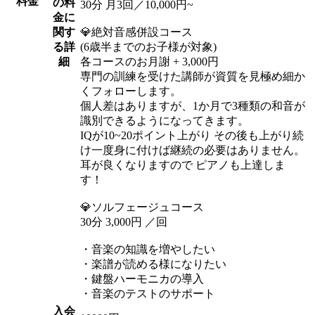
料金
の料
30分 月3回／10,000円~
金に
関す
💎絶対音感併設コース
る詳
(6歳半までのお子様が対象)
細
各コースのお月謝 + 3,000円
専門の訓練を受けた講師が資質を見極め細か
くフォローします。
個人差はありますが、1か月で3種類の和音が
識別できるようになってきます。
IQが10~20ポイント上がり その後も上がり続
け一度身に付けば継続の必要はありません。
耳が良くなりますので ピアノも上達しま
す！
💎ソルフェージュコース
30分 3,000円 ／回
・音楽の知識を増やしたい
・楽譜が読める様になりたい
・鍵盤ハーモニカの導入
・音楽のテストのサポート
入会