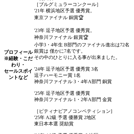
［ブルグミュラーコンクール］
'21年 横浜地区予選 優秀賞。
東京ファイナル 銅賞🏆
'23年 逗子地区予選 優秀賞。
神奈川ファイナル 銀賞🏆
小学3・4年生 B部門のファイナル進出は72名
銀賞は 僅かに7名です。
プロフィール
その中のひとりに入る事が出来ました。
※経験・こだ
わり・
'24年 逗子地区予選 優秀賞 3名
セールスポイ
逗子ハーモニー賞 1名
ントなど
神奈川ファイナル 3・4年A部門 銅賞
'25年 逗子地区予選 優秀賞
神奈川ファイナル 1・2年A部門 金賞
［ピティナピアノコンペティション]
'25年 A2級 予選 優勝賞 2地区
東日本本選 奨励賞