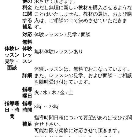
他の
求させて頂きます。
料金
ただし無理に新しい教材を購入させるような
に関
ことはいたしません。教材の選択、および購
する
入は、ご相談の上で決めさせていただきま
補足
す。
対応
体験レッスン / 見学 / 面談
無料
体験レ
体験
無料体験レッスンあり
ッスン
レッ
見学・
スン
面談
体験レッスンは、無料でおこなっています。
詳細
また、レッスンの見学、および面談・ご相談
を随時受け付けています。
指導
火 / 水 / 木 / 金 / 土
曜日
指導曜
指導
8時 ～ 23時
日・時
時間
間
指導時間日程について要望があればぜひお問
補足
合せ下さい。
可能な限り柔軟に対応させて頂きます。