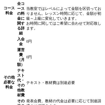
全コ
コース
ース
当教室ではレベルによって金額を区切ってお
料金
の料
りません。レッスン時間に応じて、金額が初
金に
級～上級に変化していきます。
関す
お時間に関してはご希望に合わせて対応致し
る詳
ます。
細
入会
0円
金
運営
費
0円
（月
額）
テキ
スト
その他
代・
必要な
テキスト・教材費は別途必要
その
料金
他教
材費
その
発表会費、教材の代金は必要に応じて別途請