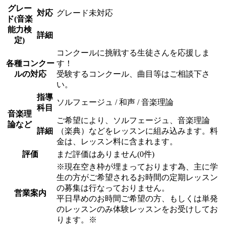
グレー
対応
グレード未対応
ド(音楽
能力検
詳細
定)
コンクールに挑戦する生徒さんを応援しま
各種コンクー
す！
ルの対応
受験するコンクール、曲目等はご相談下さ
い。
指導
ソルフェージュ / 和声 / 音楽理論
科目
音楽理
ご希望により、ソルフェージュ、音楽理論
論など
詳細
（楽典）などをレッスンに組み込みます。料
金は、レッスン料に含まれます。
評価
まだ評価はありません(0件)
※現在空き枠が埋まっております為、主に学
生の方がご希望されるお時間の定期レッスン
の募集は行なっておりません。
営業案内
平日早めのお時間ご希望の方、もしくは単発
のレッスンのみ体験レッスンをお受けしてお
ります。※