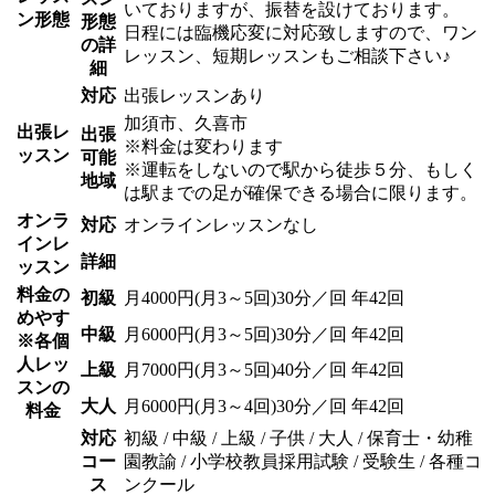
いておりますが、振替を設けております。
ン形態
形態
日程には臨機応変に対応致しますので、ワン
の詳
レッスン、短期レッスンもご相談下さい♪
細
対応
出張レッスンあり
加須市、久喜市
出張レ
出張
※料金は変わります
ッスン
可能
※運転をしないので駅から徒歩５分、もしく
地域
は駅までの足が確保できる場合に限ります。
オンラ
対応
オンラインレッスンなし
インレ
詳細
ッスン
料金の
初級
月4000円(月3～5回)30分／回 年42回
めやす
中級
月6000円(月3～5回)30分／回 年42回
※各個
人レッ
上級
月7000円(月3～5回)40分／回 年42回
スンの
大人
月6000円(月3～4回)30分／回 年42回
料金
対応
初級 / 中級 / 上級 / 子供 / 大人 / 保育士・幼稚
コー
園教諭 / 小学校教員採用試験 / 受験生 / 各種コ
ス
ンクール