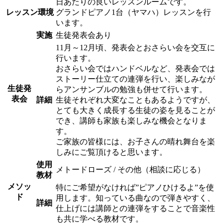
日あたりの良いレッスンルームです。
レッスン環境
グランドピアノ1台（ヤマハ）レッスンを行
います。
実施
生徒発表会あり
11月～12月頃、発表会とおさらい会を交互に
行います。
おさらい会ではハンドベルなど、発表会では
ストーリー仕立ての連弾を行い、楽しみなが
生徒発
らアンサンブルの勉強も併せて行います。
表会
詳細
生徒それぞれ大変なこともあるようですが、
とても大きく成長する生徒の姿を見ることが
でき、講師も家族も楽しみな機会となりま
す。
ご家族の皆様には、お子さんの晴れ舞台を楽
しみにご覧頂けると思います。
使用
メトードローズ / その他（相談に応じる）
教材
メソッ
特にご希望がなければ”ピアノひけるよ”を使
ド
用します。知っている曲なので弾きやすく、
詳細
仕上げには講師との連弾をすることで音楽性
も共に学べる教材です。