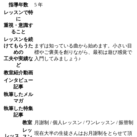
指導年数
5 年
レッスンで特
に
重視・意識す
ること
レッスンを続
けてもらうた
まずは知っている曲から始めます。小さい目
めの
標やご褒美を創りながら、最初は遊び感覚で
工夫や実績な
入門してみましょう♪
ど
教室紹介動画
インタビュー
記事
執筆したメル
マガ
執筆した特集
記事
教室
月謝制 / 個人レッスン / ワンレッスン / 振替制
レッ
現在大半の生徒さんはお月謝制をとらせて頂
レッス
スン