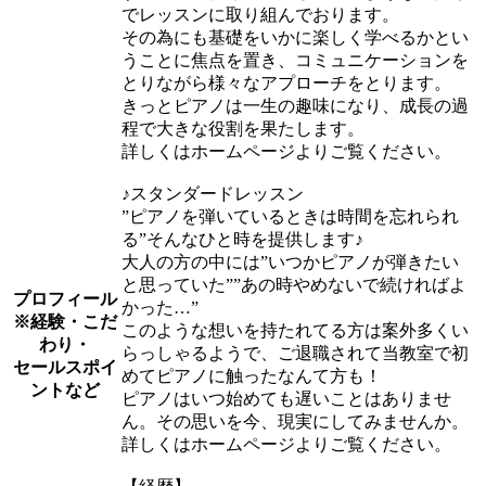
でレッスンに取り組んでおります。
その為にも基礎をいかに楽しく学べるかとい
うことに焦点を置き、コミュニケーションを
とりながら様々なアプローチをとります。
きっとピアノは一生の趣味になり、成長の過
程で大きな役割を果たします。
詳しくはホームページよりご覧ください。
♪スタンダードレッスン
”ピアノを弾いているときは時間を忘れられ
る”そんなひと時を提供します♪
大人の方の中には”いつかピアノが弾きたい
と思っていた””あの時やめないで続ければよ
プロフィール
かった…”
※経験・こだ
このような想いを持たれてる方は案外多くい
わり・
らっしゃるようで、ご退職されて当教室で初
セールスポイ
めてピアノに触ったなんて方も！
ントなど
ピアノはいつ始めても遅いことはありませ
ん。その思いを今、現実にしてみませんか。
詳しくはホームページよりご覧ください。