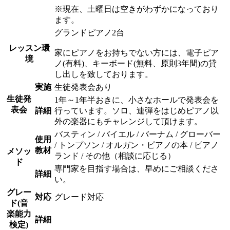
※現在、土曜日は空きがわずかになっており
ます。
グランドピアノ2台
レッスン環
家にピアノをお持ちでない方には、電子ピア
境
ノ(有料)、キーボード(無料、原則3年間)の貸
し出しを致しております。
実施
生徒発表会あり
生徒発
1年～1年半おきに、小さなホールで発表会を
表会
詳細
行っています。ソロ、連弾をはじめピアノ以
外の楽器にもチャレンジして頂けます。
バスティン / バイエル / バーナム / グローバー
使用
/ トンプソン / オルガン・ピアノの本 / ピアノ
教材
メソッ
ランド / その他（相談に応じる）
ド
専門家を目指す場合は、早めにご相談くださ
詳細
い。
グレー
対応
グレード対応
ド(音
楽能力
詳細
検定)