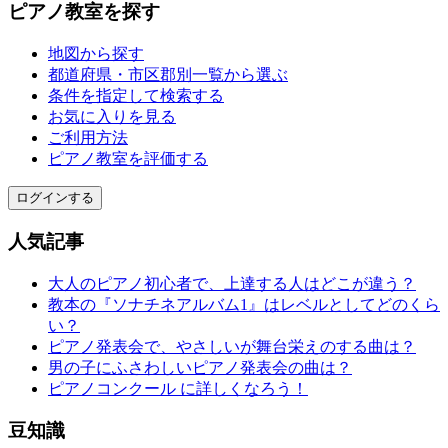
ピアノ教室を探す
地図から探す
都道府県・市区郡別一覧から選ぶ
条件を指定して検索する
お気に入りを見る
ご利用方法
ピアノ教室を評価する
ログインする
人気記事
大人のピアノ初心者で、上達する人はどこが違う？
教本の『ソナチネアルバム1』はレベルとしてどのくら
い？
ピアノ発表会で、やさしいが舞台栄えのする曲は？
男の子にふさわしいピアノ発表会の曲は？
ピアノコンクール に詳しくなろう！
豆知識