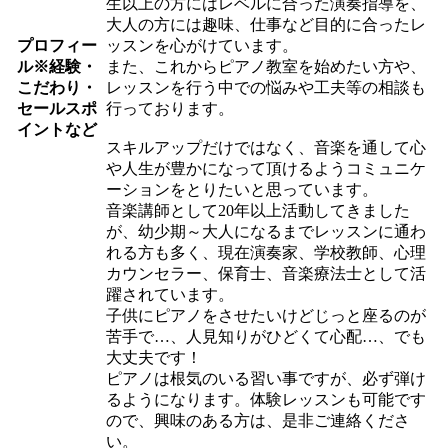
生以上の方にはレベルに合った演奏指導を、
大人の方には趣味、仕事など目的に合ったレ
プロフィー
ッスンを心がけています。
ル
※経験・
また、これからピアノ教室を始めたい方や、
こだわり・
レッスンを行う中での悩みや工夫等の相談も
セールスポ
行っております。
イントなど
スキルアップだけではなく、音楽を通して心
や人生が豊かになって頂けるようコミュニケ
ーションをとりたいと思っています。
音楽講師として20年以上活動してきました
が、幼少期～大人になるまでレッスンに通わ
れる方も多く、現在演奏家、学校教師、心理
カウンセラー、保育士、音楽療法士として活
躍されています。
子供にピアノをさせたいけどじっと座るのが
苦手で…、人見知りがひどくて心配…、でも
大丈夫です！
ピアノは根気のいる習い事ですが、必ず弾け
るようになります。体験レッスンも可能です
ので、興味のある方は、是非ご連絡くださ
い。