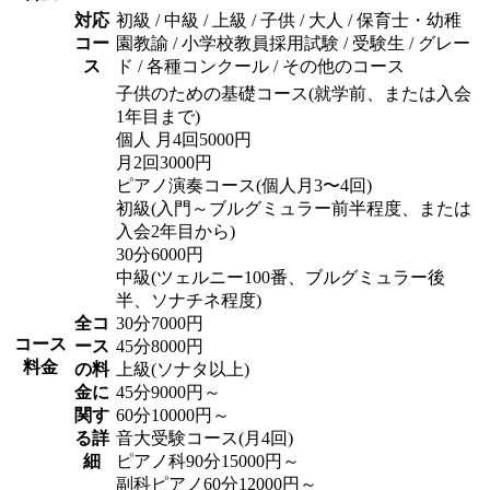
対応
初級 / 中級 / 上級 / 子供 / 大人 / 保育士・幼稚
コー
園教諭 / 小学校教員採用試験 / 受験生 / グレー
ス
ド / 各種コンクール / その他のコース
子供のための基礎コース(就学前、または入会
1年目まで)
個人 月4回5000円
月2回3000円
ピアノ演奏コース(個人月3〜4回)
初級(入門～ブルグミュラー前半程度、または
入会2年目から)
30分6000円
中級(ツェルニー100番、ブルグミュラー後
半、ソナチネ程度)
全コ
30分7000円
コース
ース
45分8000円
料金
の料
上級(ソナタ以上)
金に
45分9000円～
関す
60分10000円～
る詳
音大受験コース(月4回)
細
ピアノ科90分15000円～
副科ピアノ60分12000円～