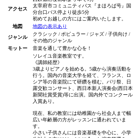
太宰府市コミュニティバス『まほろば号』国
アクセス
分台口バス停より徒歩5分
初めてお越しの方にはご案内いたします。
地図
地図の表示あり
クラシック / ポピュラー / ジャズ / 子供向け /
ジャンル
その他のジャンル
モットー
音楽を通して豊かな心を！
ソレイユ音楽教室です。
《講師経歴》
3歳よりピアノを始める。5歳から演奏活動を
行う。国内の音楽大学を経て、フランス、ロ
シア等の音楽院にて研鑽を積む。パリ祭、日
露交歓コンサート、西日本新人演奏会(西日本
新聞社賞受賞)等に出演。国内外でコンクール
入賞あり。
現在、私の教室には幼稚園から社会人まで幅
広い年齢層の方がレッスンに通われていま
す。
小さい子供さんには音楽基礎を中心に、小学