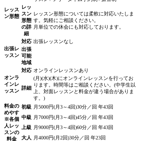
レッ
レッス
スン
レッスン形態については柔軟に対応いたしま
ン形態
形態
す。気軽にご相談ください。
の詳
月単位での休会にも対応しております。
細
対応
出張レッスンなし
出張レ
出張
ッスン
可能
地域
対応
オンラインレッスンあり
オンラ
(月)(水)(木)にオンラインレッスンを行ってお
インレ
ります。時間等はご相談ください。(中学生以
詳細
ッスン
上、対面レッスンと料金が違う場合がありま
す。)
料金の
初級
月5000円(月3～4回)30分／回 年43回
めやす
中級
月7000円(月3～4回)45分／回 年43回
※各個
人レッ
上級
月9000円(月3～4回)60分／回 年43回
スンの
大人
月4000円(月2回)30分／回 年23回
料金