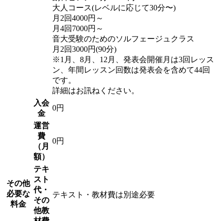
大人コース(レベルに応じて30分〜)
月2回4000円～
月4回7000円～
音大受験のためのソルフェージュクラス
月2回3000円(90分)
※1月、8月、12月、発表会開催月は3回レッス
ン、年間レッスン回数は発表会を含めて44回
です。
詳細はお訊ねください。
入会
0円
金
運営
費
0円
（月
額）
テキ
スト
その他
代・
必要な
テキスト・教材費は別途必要
その
料金
他教
材費