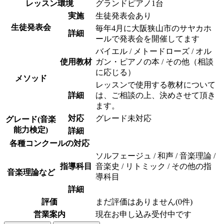
レッスン環境
グランドピアノ1台
実施
生徒発表会あり
生徒発表会
毎年4月に大阪狭山市のサヤカホ
詳細
ールで発表会を開催してます
バイエル / メトードローズ / オル
使用教材
ガン・ピアノの本 / その他（相談
に応じる）
メソッド
レッスンで使用する教材について
詳細
は、ご相談の上、決めさせて頂き
ます。
対応
グレード未対応
グレード(音楽
能力検定)
詳細
各種コンクールの対応
ソルフェージュ / 和声 / 音楽理論 /
指導科目
音楽史 / リトミック / その他の指
音楽理論など
導科目
詳細
評価
まだ評価はありません(0件)
営業案内
現在お申し込み受付中です