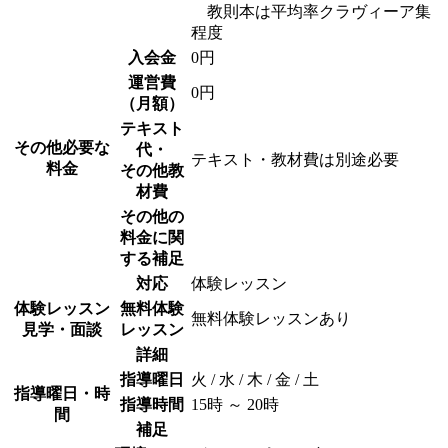
教則本は平均率クラヴィーア集
程度
入会金
0円
運営費
0円
（月額）
テキスト
その他必要な
代・
テキスト・教材費は別途必要
料金
その他教
材費
その他の
料金に関
する補足
対応
体験レッスン
体験レッスン
無料体験
無料体験レッスンあり
見学・面談
レッスン
詳細
指導曜日
火 / 水 / 木 / 金 / 土
指導曜日・時
指導時間
15時 ～ 20時
間
補足