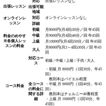
対応
出張レッスンなし
出張レッスン
出張可能
地域
対応
オンラインレッスンなし
オンラインレ
ッスン
詳細
初級
月8000円(月4回)30分／回 年45回
中級
月9000円(月4回)40分／回 年45回
料金のめやす
※各個人レッ
上級
月10000円(月4回)50分／回 年45回
スンの料金
月8000円(月2～4回)30分／回 年45
大人
回
対応コー
初級 / 中級 / 上級 / 子供 / 大人
ス
・初級 月 8000円（1回30分、年45
回）
教則本はバイエル程度
全コース
・中級 月 9000円（1回40分、年45
コース料金
の料金に
回）
関する詳
教則本はチェルニー40番程度
細
・上級 月 10000円（1回50分、年
45回）