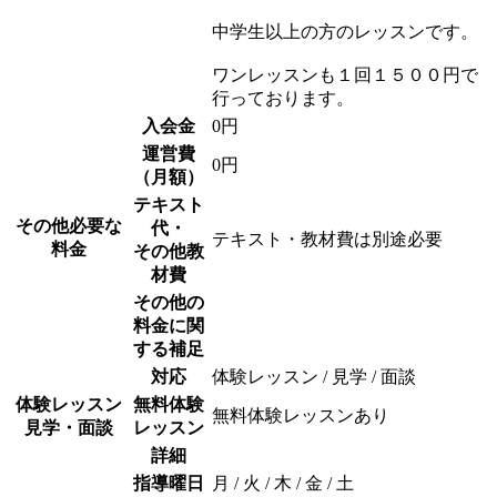
中学生以上の方のレッスンです。
ワンレッスンも１回１５００円で
行っております。
入会金
0円
運営費
0円
（月額）
テキスト
その他必要な
代・
テキスト・教材費は別途必要
料金
その他教
材費
その他の
料金に関
する補足
対応
体験レッスン / 見学 / 面談
体験レッスン
無料体験
無料体験レッスンあり
見学・面談
レッスン
詳細
指導曜日
月 / 火 / 木 / 金 / 土