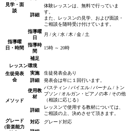
見学・面
体験レッスンは、無料で行っていま
談
す。
詳細
また、レッスンの見学、および面談・
ご相談を随時受け付けています。
指導曜
月 / 火 / 水 / 木 / 金 / 土
日
指導曜
指導時
日・時間
15時 ～ 20時
間
補足
レッスン環境
実施
生徒発表会あり
生徒発表
会
詳細
発表会は年に１回行います。
バスティン / バイエル / バーナム / トン
使用教
プソン / オルガン・ピアノの本 / その他
材
（相談に応じる）
メソッド
レッスンで使用する教材については、
詳細
ご相談の上、決めさせて頂きます。
グレード
対応
グレード対応
(音楽能力