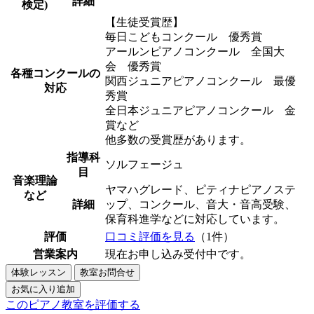
詳細
検定)
【生徒受賞歴】
毎日こどもコンクール 優秀賞
アールンピアノコンクール 全国大
会 優秀賞
各種コンクールの
関西ジュニアピアノコンクール 最優
対応
秀賞
全日本ジュニアピアノコンクール 金
賞など
他多数の受賞歴があります。
指導科
ソルフェージュ
目
音楽理論
ヤマハグレード、ピティナピアノステ
など
詳細
ップ、コンクール、音大・音高受験、
保育科進学などに対応しています。
評価
口コミ評価を見る
（1件）
営業案内
現在お申し込み受付中です。
このピアノ教室を評価する