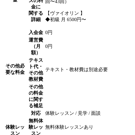
スの料
回〜43回）
金に
関する
【ヴァイオリン 】
詳細
◆初級 月 6500円〜
入会金
0円
運営費
（月
0円
額）
テキス
その他必
ト代・
テキスト・教材費は別途必要
要な料金
その他
教材費
その他
の料金
に関す
る補足
対応
体験レッスン / 見学 / 面談
無料体
体験レッ
験レッ
無料体験レッスンあり
スン
スン