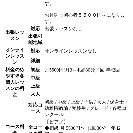
す。
お月謝：初心者５５００円～になりま
す。
対応
出張レッスンなし
出張レッ
出張可
スン
能地域
オンライ
対応
オンラインレッスンなし
ンレッス
詳細
ン
料金のめ
初級
月5500円(月3～4回)30分／回 年42回
やす
※各
中級
個人レッ
上級
スンの料
大人
金
初級 / 中級 / 上級 / 子供 / 大人 / 保育士・
対応コ
幼稚園教諭 / 受験生 / グレード / 各種コ
ース
ンクール
【ピアノ】
コース料
全コー
◆初級 月 5500円〜（1回30分、年42
金