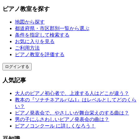
ピアノ教室を探す
地図から探す
都道府県・市区郡別一覧から選ぶ
条件を指定して検索する
お気に入りを見る
ご利用方法
ピアノ教室を評価する
ログインする
人気記事
大人のピアノ初心者で、上達する人はどこが違う？
教本の『ソナチネアルバム1』はレベルとしてどのくら
い？
ピアノ発表会で、やさしいが舞台栄えのする曲は？
男の子にふさわしいピアノ発表会の曲は？
ピアノコンクール に詳しくなろう！
豆知識