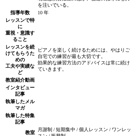
を注いでいる。
指導年数
10 年
レッスンで特
に
重視・意識す
ること
レッスンを続
ピアノを楽しく続けるためには、やはりご
けてもらうた
自宅での練習が最も大切です。
めの
効果的な練習方法のアドバイスは常に続け
工夫や実績な
ていきます。
ど
教室紹介動画
インタビュー
記事
執筆したメル
マガ
執筆した特集
記事
月謝制 / 短期集中 / 個人レッスン / ワンレッ
教室
スン / 振替制