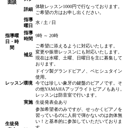
面談
体験レッスン1000円で行なっております。
詳細
ご希望の方はお申し出ください。
指導
水 / 土 / 日
曜日
指導
指導曜
9時 ～ 20時
時間
日・時
ご希望に添えるように対応いたします。
間
変更や振替レッスンにも対応いたします。
補足
現在は水曜、土曜、日曜日を主に募集して
おります。
ドイツ製グランドピアノ、ベヒシュタイン
使用。
レッスン環境
今では珍しい象牙の鍵盤のピアノです。そ
の他YAMAHAアップライトピアノもあり。
レッスンは防音室で行います。
実施
生徒発表会あり
参加希望者のみですが、せっかくピアノを
習っているのに人前で弾かないのは勿体無
い！と基本的に参加していただいておりま
生徒発
す。