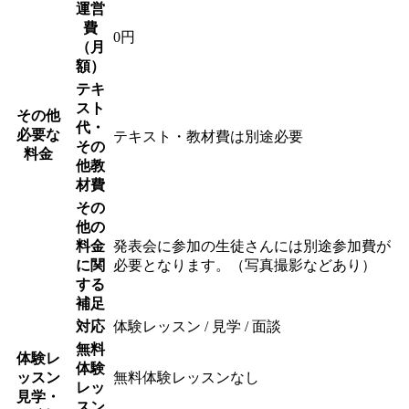
運営
費
0円
（月
額）
テキ
スト
その他
代・
必要な
テキスト・教材費は別途必要
その
料金
他教
材費
その
他の
料金
発表会に参加の生徒さんには別途参加費が
に関
必要となります。（写真撮影などあり）
する
補足
対応
体験レッスン / 見学 / 面談
無料
体験レ
体験
ッスン
無料体験レッスンなし
レッ
見学・
スン