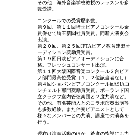
その他、海外音楽学校教授のレッスンを多
数受講。
コンクールでの受賞歴多数。
第９回、第１１回埼玉ピアノコンクール金
賞併せて埼玉新聞社賞受賞。同新人演奏会
出演。
第２０回、第２５回JPTAピアノ教育連盟オ
ーディション奨励賞受賞。
第１９回日欧ピアノオーディションに合
格。フレッシュコンサート出演。
第１１回大阪国際音楽コンクール２台ピア
ノ部門最高位受賞（１、２位該当者なし）
第４回ショパンピアノコンクールinASIAコ
ンチェルト部門奨励賞受賞。ポーランド国
立クラクフ室内管弦楽団と２度共演など。
その他、有名芸能人とのコラボ演奏出演等
も多数経験。また伴奏ピアニストとして
様々なメンバーとの共演、講座での演奏を
行う。
現在は演奏活動のほか、後進の指導にも力