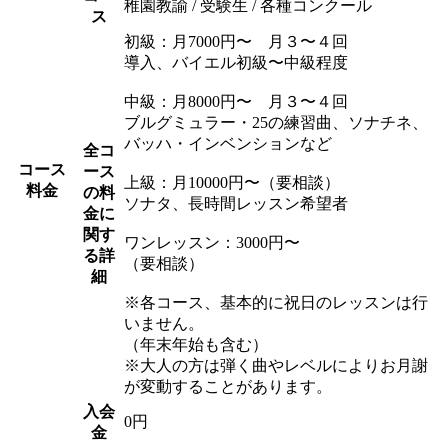
稚園教諭 / 受験生 / 各種コンクール
ス
初級：月7000円〜 月３〜４回
導入、バイエル初級〜中級程度
中級：月8000円〜 月３〜４回
ブルグミュラー・25の練習曲、ソナチネ、
バッハ・インベンションなど
全コ
コース
ース
上級：月10000円〜（要相談）
料金
の料
ソナタ、長時間レッスン希望者
金に
関す
ワンレッスン：3000円〜
る詳
（要相談）
細
※各コース、基本的に祝日のレッスンは行
いません。
（年末年始も含む）
※大人の方は弾く曲やレベルによりお月謝
が変動することがあります。
入会
0円
金