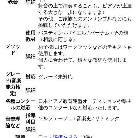
表会
詳細
舞台の上で演奏することも、ピアノが上達
する大きな一歩になりますよ♪
その他、ご家族とのアンサンブルなどにも
挑戦していただけます。
使用
バスティン / バイエル / バーナム / その他
教材
（相談に応じる）
メソッ
お子様にはワークブックなどのテキストも
ド
使用します。
詳細
個人に合わせて、様々な教材を使用しま
す。
グレー
対応
グレード未対応
ド(音楽
能力検
詳細
定)
各種コンクー
日本ピアノ教育連盟オーディションや県主
ルの対応
催のコンクールなど対応いたします。
指導
ソルフェージュ / 音楽史 / リトミック
音楽理
科目
論など
詳細
評価
口コミ評価を見る
（3件）