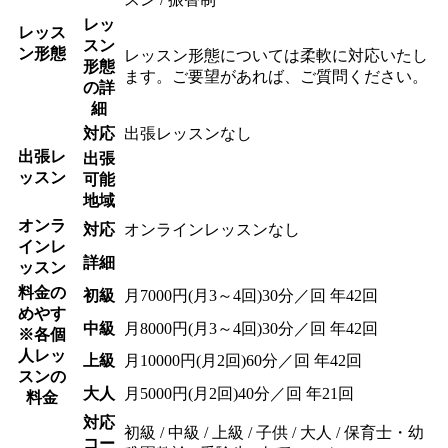
レッ
レッス
スン
ン形態
レッスン形態については柔軟に対応いたし
形態
ます。ご要望があれば、ご質問ください。
の詳
細
対応
出張レッスンなし
出張レ
出張
ッスン
可能
地域
オンラ
対応
オンラインレッスンなし
インレ
詳細
ッスン
料金の
初級
月7000円(月3～4回)30分／回 年42回
めやす
中級
月8000円(月3～4回)30分／回 年42回
※各個
人レッ
上級
月10000円(月2回)60分／回 年42回
スンの
大人
月5000円(月2回)40分／回 年21回
料金
対応
初級 / 中級 / 上級 / 子供 / 大人 / 保育士・幼
コー