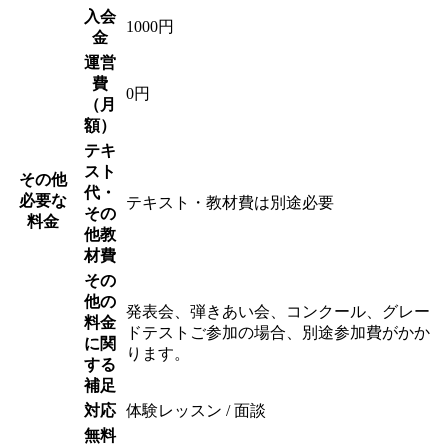
入会
1000円
金
運営
費
0円
（月
額）
テキ
スト
その他
代・
必要な
テキスト・教材費は別途必要
その
料金
他教
材費
その
他の
発表会、弾きあい会、コンクール、グレー
料金
ドテストご参加の場合、別途参加費がかか
に関
ります。
する
補足
対応
体験レッスン / 面談
無料