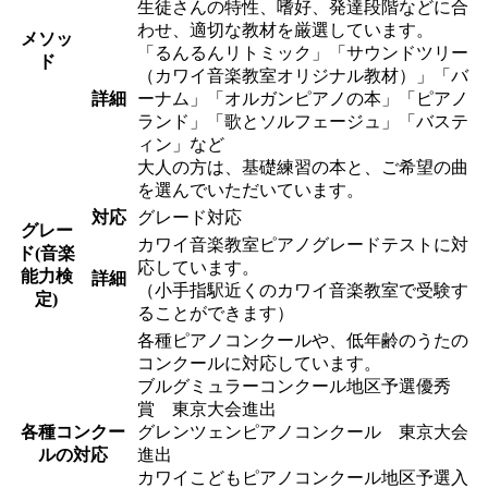
生徒さんの特性、嗜好、発達段階などに合
わせ、適切な教材を厳選しています。
メソッ
「るんるんリトミック」「サウンドツリー
ド
（カワイ音楽教室オリジナル教材）」「バ
詳細
ーナム」「オルガンピアノの本」「ピアノ
ランド」「歌とソルフェージュ」「バステ
ィン」など
大人の方は、基礎練習の本と、ご希望の曲
を選んでいただいています。
対応
グレード対応
グレー
カワイ音楽教室ピアノグレードテストに対
ド(音楽
応しています。
能力検
詳細
（小手指駅近くのカワイ音楽教室で受験す
定)
ることができます）
各種ピアノコンクールや、低年齢のうたの
コンクールに対応しています。
ブルグミュラーコンクール地区予選優秀
賞 東京大会進出
各種コンクー
グレンツェンピアノコンクール 東京大会
ルの対応
進出
カワイこどもピアノコンクール地区予選入