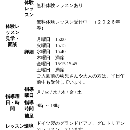
体験
無料体験レッスンあり
レッ
スン
無料体験レッスン受付中！（２０２６年
体験レ
春）
ッスン
見学・
月曜日 15:00
面談
火曜日 15:15
水曜日 15:40
詳細
木曜日 満席
金曜日 15:15 15:45
土曜日 満席
ご入園前の幼児さんや大人の方は、平日午
前中も受付しています。
指導
月 / 火 / 水 / 木 / 金 / 土
曜日
指導曜
日・時
指導
9時 ～ 19時
間
時間
補足
ドイツ製のグランドピアノ、グロトリアン
レッスン環境
でレッスンしています。