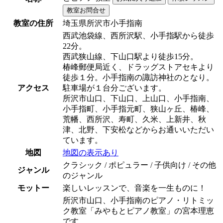
教室の住所
埼玉県所沢市小手指南
西武池袋線、西所沢駅、小手指駅から徒歩
22分。
西武狭山線、下山口駅より徒歩15分。
椿峰郵便局近く、ドラッグストアセキより
徒歩１分。小手指南の諏訪神社のとなり。
アクセス
駐車場が１台分ございます。
所沢市山口、下山口、上山口、小手指南、
小手指町、小手指元町、狭山ヶ丘、椿峰、
荒幡、西所沢、寿町、久米、上新井、秋
津、北野、下安松などからお通いいただい
ています。
地図
地図の表示あり
クラシック / ポピュラー / 子供向け / その他
ジャンル
のジャンル
モットー
楽しいレッスンで、音楽を一生ものに！
所沢市山口、小手指南のピアノ・リトミッ
ク教室「みやもとピアノ教室」の宮本理恵
です。