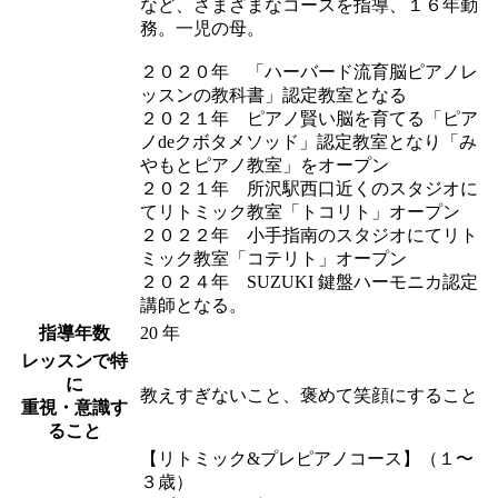
など、さまざまなコースを指導、１６年勤
務。一児の母。
２０２０年 「ハーバード流育脳ピアノレ
ッスンの教科書」認定教室となる
２０２１年 ピアノ賢い脳を育てる「ピア
ノdeクボタメソッド」認定教室となり「み
やもとピアノ教室」をオープン
２０２１年 所沢駅西口近くのスタジオに
てリトミック教室「トコリト」オープン
２０２２年 小手指南のスタジオにてリト
ミック教室「コテリト」オープン
２０２４年 SUZUKI 鍵盤ハーモニカ認定
講師となる。
指導年数
20 年
レッスンで特
に
教えすぎないこと、褒めて笑顔にすること
重視・意識す
ること
【リトミック&プレピアノコース】（１〜
３歳）