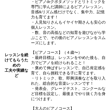
・ピアノdeクボタメソッドとリトミックを
専門に学んだ講師によるピアノレッスン。
音感&リズム感だけでなく、集中力、記憶
力も育てます！
・人見知りさんもイヤイヤ期さんも安心の
個人レッスン。
・数、音の高低などの知育を遊びながら学
ぶことで、その後のピアノレッスンをスム
ーズにします。
【ピアノコース】（４歳〜）
レッスンを続
・最終目標は、レッスンをやめた後も、自
けてもらうた
力でピアノを続けられること！
めの
・褒めて伸ばすレッスンで、自己肯定感を
工夫や実績な
育て、自ら挑戦できる子に育てます。
ど
・リトミック、歌、即興演奏などを取り入
れた、総合的な音楽レッスンです！
・発表会、グレードテスト、コンクールな
ど目標を設定し、最後までやり抜く力を身
につけます。
【大人のピアノコース】