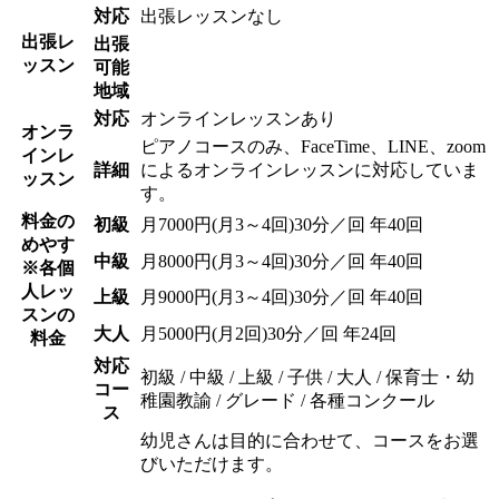
対応
出張レッスンなし
出張レ
出張
ッスン
可能
地域
対応
オンラインレッスンあり
オンラ
ピアノコースのみ、FaceTime、LINE、zoom
インレ
詳細
によるオンラインレッスンに対応していま
ッスン
す。
料金の
初級
月7000円(月3～4回)30分／回 年40回
めやす
中級
月8000円(月3～4回)30分／回 年40回
※各個
人レッ
上級
月9000円(月3～4回)30分／回 年40回
スンの
大人
月5000円(月2回)30分／回 年24回
料金
対応
初級 / 中級 / 上級 / 子供 / 大人 / 保育士・幼
コー
稚園教諭 / グレード / 各種コンクール
ス
幼児さんは目的に合わせて、コースをお選
びいただけます。