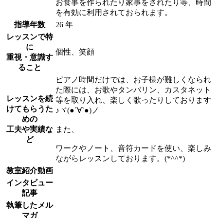
お食事を作られたり家事をされたり等、時間
を有効に利用されておられます。
指導年数
26 年
レッスンで特
に
個性、笑顔
重視・意識す
ること
ピアノ時間だけでは、お子様が難しくなられ
た際には、お歌やタンバリン、カスタネット
レッスンを続
等を取り入れ、楽しく歌ったりしております
けてもらうた
♪ヾ(●´∀`●)ノ
めの
工夫や実績な
また、
ど
ワークやノート、音符カードを使い、楽しみ
ながらレッスンしております。(*^^*)
教室紹介動画
インタビュー
記事
執筆したメル
マガ