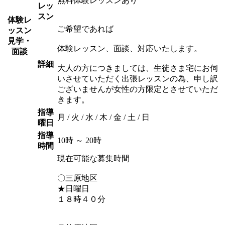
無料体験レッスンあり
レッ
スン
体験レ
ご希望であれば
ッスン
見学・
体験レッスン、面談、対応いたします。
面談
詳細
大人の方につきましては、生徒さま宅にお伺
いさせていただく出張レッスンの為、申し訳
ございませんが女性の方限定とさせていただ
きます。
指導
月 / 火 / 水 / 木 / 金 / 土 / 日
曜日
指導
10時 ～ 20時
時間
現在可能な募集時間
〇三原地区
★日曜日
１８時４０分