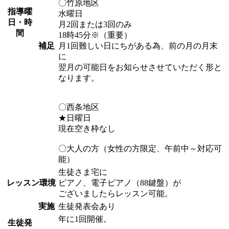
〇竹原地区
指導曜
水曜日
日・時
月2回または3回のみ
間
18時45分※（重要）
補足
月1回難しい日にちがある為、前の月の月末
に
翌月の可能日をお知らせさせていただく形と
なります。
〇西条地区
★日曜日
現在空き枠なし
〇大人の方（女性の方限定、午前中～対応可
能）
生徒さま宅に
レッスン環境
ピアノ、電子ピアノ（88鍵盤）が
ございましたらレッスン可能。
実施
生徒発表会あり
年に1回開催。
生徒発