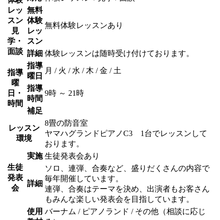
レッ
無料
スン
体験
無料体験レッスンあり
見
レッ
学・
スン
面談
詳細
体験レッスンは随時受け付けております。
指導
月 / 火 / 水 / 木 / 金 / 土
指導
曜日
曜
指導
日・
9時 ～ 21時
時間
時間
補足
8畳の防音室
レッスン
ヤマハグランドピアノC3 1台でレッスンして
環境
おります。
実施
生徒発表会あり
生徒
ソロ、連弾、合奏など、盛りだくさんの内容で
発表
毎年開催しています。
詳細
会
連弾、合奏はテーマを決め、出演者もお客さん
もみんな楽しい発表会を目指しています。
使用
バーナム / ピアノランド / その他（相談に応じ