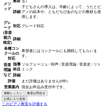
教材
る）
メソ
子どもさんの導入は、年齢によって、うたとピ
ッド
詳細
アノの絵本や、ともだちぴあのなどの教材も使
用します。
グレ
対応
グレード対応
ード
(音楽
能力
詳細
検定)
各種コン
希望者にはコンクールにも挑戦してもらいま
クールの
す。
対応
指導
ソルフェージュ / 和声 / 音楽理論 / 音楽史 / リト
音楽
科目
ミック
理論
など
詳細
評価
まだ評価はありません(0件)
営業案内
現在お申込み受付中です。
このピアノ教室を評価する