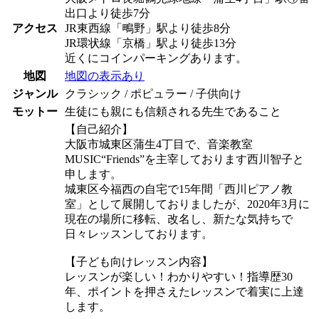
出口より徒歩7分
アクセス
JR東西線「鴫野」駅より徒歩8分
JR環状線「京橋」駅より徒歩13分
近くにコインパーキングあります。
地図
地図の表示あり
ジャンル
クラシック / ポピュラー / 子供向け
モットー
生徒にも親にも信頼される先生であること
【自己紹介】
大阪市城東区蒲生4丁目で、音楽教室
MUSIC“Friends”を主宰しております西川智子と
申します。
城東区今福西の自宅で15年間「西川ピアノ教
室」として展開しておりましたが、2020年3月に
現在の場所に移転、改名し、新たな気持ちで
日々レッスンしております。
【子ども向けレッスン内容】
レッスンが楽しい！わかりやすい！指導歴30
年、ポイントを押さえたレッスンで着実に上達
します。