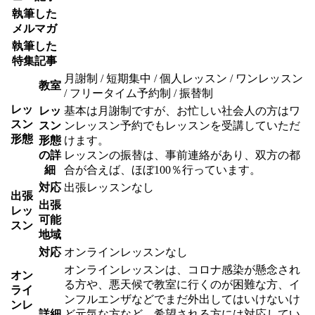
執筆した
メルマガ
執筆した
特集記事
月謝制 / 短期集中 / 個人レッスン / ワンレッスン
教室
/ フリータイム予約制 / 振替制
レッ
レッ
基本は月謝制ですが、お忙しい社会人の方はワ
スン
スン
ンレッスン予約でもレッスンを受講していただ
形態
形態
けます。
の詳
レッスンの振替は、事前連絡があり、双方の都
細
合が合えば、ほぼ100％行っています。
対応
出張レッスンなし
出張
出張
レッ
可能
スン
地域
対応
オンラインレッスンなし
オンラインレッスンは、コロナ感染が懸念され
オン
る方や、悪天候で教室に行くのが困難な方、イ
ライ
ンフルエンザなどでまだ外出してはいけないけ
ンレ
詳細
ど元気な方など、希望される方には対応してい