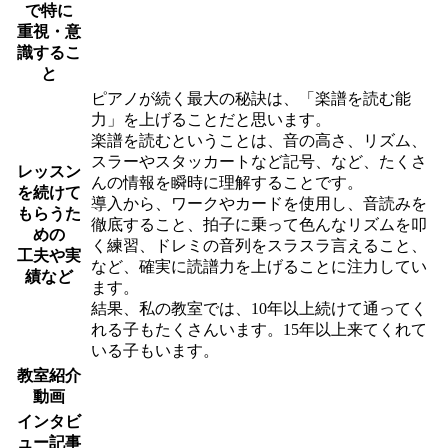
で特に
重視・意
識するこ
と
ピアノが続く最大の秘訣は、「楽譜を読む能
力」を上げることだと思います。
楽譜を読むということは、音の高さ、リズム、
スラーやスタッカートなど記号、など、たくさ
レッスン
んの情報を瞬時に理解することです。
を続けて
導入から、ワークやカードを使用し、音読みを
もらうた
徹底すること、拍子に乗って色んなリズムを叩
めの
く練習、ドレミの音列をスラスラ言えること、
工夫や実
など、確実に読譜力を上げることに注力してい
績など
ます。
結果、私の教室では、10年以上続けて通ってく
れる子もたくさんいます。15年以上来てくれて
いる子もいます。
教室紹介
動画
インタビ
ュー記事