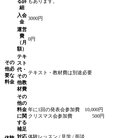
る詳
もあります。
細
入会
3000円
金
運営
費
0円
（月
額）
テキ
その
スト
他必
代・
テキスト・教材費は別途必要
要な
その
料金
他教
材費
その
他の
料金
年に1回の発表会参加費 10,000円
に関
クリスマス会参加費 500円
する
補足
対応
体験レッスン / 見学 / 面談
体験