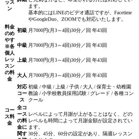
ッス
ます。
ン
基本的にはLINEのビデオ通話ですが、Facetime
やGoogleDuo、ZOOMでも対応いたします。
料金
初級
月7000円(月3～4回)30分／回 年43回
のめ
やす
中級
月7000円(月3～4回)30分／回 年43回
※各
個人
レッ
上級
月7000円(月3～4回)30分／回 年43回
スン
の料
大人
月7000円(月3～4回)30分／回 年43回
金
対応
初級 / 中級 / 上級 / 子供 / 大人 / 保育士・幼稚園
コー
教諭 / 小学校教員採用試験 / グレード / 各種コン
ス
クール
全コ
コー
ース
レベルによって月謝が上がることはなく、どの
ス料
の料
レベルも時間によって月謝金額が設定されてい
金
金に
ます。
関す
30分、45分、60分の設定があり、隔週レッスン