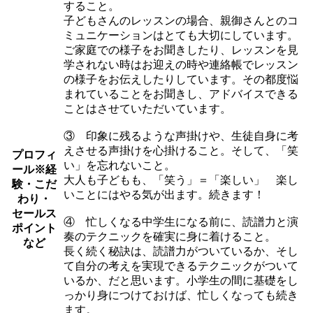
すること。
子どもさんのレッスンの場合、親御さんとのコ
ミュニケーションはとても大切にしています。
ご家庭での様子をお聞きしたり、レッスンを見
学されない時はお迎えの時や連絡帳でレッスン
の様子をお伝えしたりしています。その都度悩
まれていることをお聞きし、アドバイスできる
ことはさせていただいています。
③ 印象に残るような声掛けや、生徒自身に考
えさせる声掛けを心掛けること。そして、「笑
プロフィ
い」を忘れないこと。
ール
※経
大人も子どもも、「笑う」＝「楽しい」 楽し
験・こだ
いことにはやる気が出ます。続きます！
わり・
セールス
④ 忙しくなる中学生になる前に、読譜力と演
ポイント
奏のテクニックを確実に身に着けること。
など
長く続く秘訣は、読譜力がついているか、そし
て自分の考えを実現できるテクニックがついて
いるか、だと思います。小学生の間に基礎をし
っかり身につけておけば、忙しくなっても続き
ます。