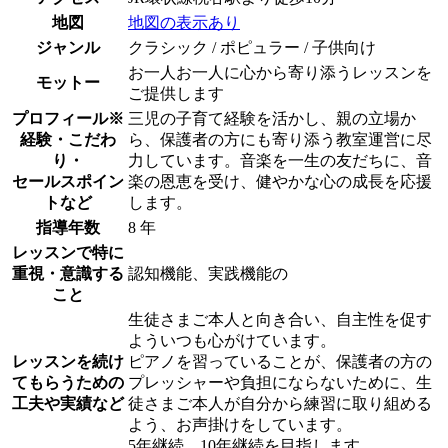
地図
地図の表示あり
ジャンル
クラシック / ポピュラー / 子供向け
お一人お一人に心から寄り添うレッスンを
モットー
ご提供します
プロフィール
※
三児の子育て経験を活かし、親の立場か
経験・こだわ
ら、保護者の方にも寄り添う教室運営に尽
り・
力しています。音楽を一生の友だちに、音
セールスポイン
楽の恩恵を受け、健やかな心の成長を応援
トなど
します。
指導年数
8 年
レッスンで特に
重視・意識する
認知機能、実践機能の
こと
生徒さまご本人と向き合い、自主性を促す
よういつも心がけています。
レッスンを続け
ピアノを習っていることが、保護者の方の
てもらうための
プレッシャーや負担にならないために、生
工夫や実績など
徒さまご本人が自分から練習に取り組める
よう、お声掛けをしています。
5年継続、10年継続を目指します。