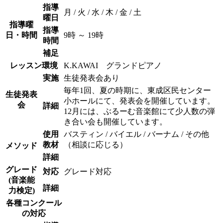
指導
月 / 火 / 水 / 木 / 金 / 土
曜日
指導曜
指導
日・時間
9時 ～ 19時
時間
補足
レッスン環境
K.KAWAI グランドピアノ
実施
生徒発表会あり
毎年1回、夏の時期に、東成区民センター
生徒発表
小ホールにて、発表会を開催しています。
会
詳細
12月には、ぶるーむ音楽館にて少人数の弾
き合い会も開催しています。
使用
バスティン / バイエル / バーナム / その他
教材
（相談に応じる）
メソッド
詳細
グレード
対応
グレード対応
(音楽能
詳細
力検定)
各種コンクール
の対応