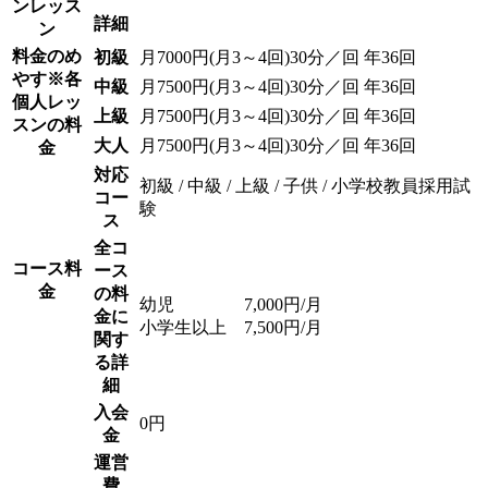
ンレッス
詳細
ン
料金のめ
初級
月7000円(月3～4回)30分／回 年36回
やす
※各
中級
月7500円(月3～4回)30分／回 年36回
個人レッ
上級
月7500円(月3～4回)30分／回 年36回
スンの料
大人
月7500円(月3～4回)30分／回 年36回
金
対応
初級 / 中級 / 上級 / 子供 / 小学校教員採用試
コー
験
ス
全コ
コース料
ース
金
の料
幼児 7,000円/月
金に
小学生以上 7,500円/月
関す
る詳
細
入会
0円
金
運営
費