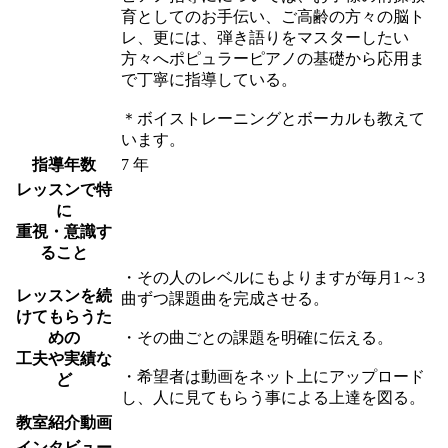
育としてのお手伝い、ご高齢の方々の脳ト
レ、更には、弾き語りをマスターしたい
方々へポピュラーピアノの基礎から応用ま
で丁寧に指導している。
＊ボイストレーニングとボーカルも教えて
います。
指導年数
7 年
レッスンで特
に
重視・意識す
ること
・その人のレベルにもよりますが毎月1～3
レッスンを続
曲ずつ課題曲を完成させる。
けてもらうた
めの
・その曲ごとの課題を明確に伝える。
工夫や実績な
・希望者は動画をネット上にアップロード
ど
し、人に見てもらう事による上達を図る。
教室紹介動画
インタビュー