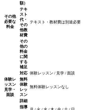
額）
テキ
スト
その他
代・
必要な
テキスト・教材費は別途必要
その
料金
他教
材費
その
他の
料金
に関
する
補足
対応
体験レッスン / 見学 / 面談
体験レ
無料
ッスン
体験
無料体験レッスンなし
見学・
レッ
面談
スン
詳細
指導
月 / 火 / 水 / 木 / 金 / 土 / 日