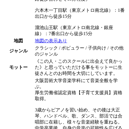
六本木一丁目駅（東京メトロ南北線）：1番
出口から徒歩15分
溜池山王駅（東京メトロ南北線・銀座
線）：7番出口から徒歩15分
地図
地図の表示あり
クラシック / ポピュラー / 子供向け / その他
ジャンル
のジャンル
《この人・このスクールに出会えて良かっ
モットー
た》と思っていただける事をモットーに生
徒さんとのお時間を大切にしています。
大阪芸術大学音楽学科にて音楽全般を学
ぶ。
厚生労働省認定資格【子育て支援員】資格
取得。
3歳からピアノを習い始め、その後は大正
琴、ハンドベル、歌、ダンス、部活では合
唱部に在籍し、様々な音楽経験を重ねる。
中学卒業後、自身の音楽の可能性を広げる