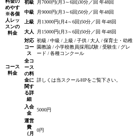
料金の
初級
月7000円(月3～6回)30分／回 年48回
めやす
中級
月9000円(月3～6回)50分／回 年48回
※各個
人レッ
上級
月13000円(月4～6回)50分／回 年48回
スンの
大人
月15000円(月3～6回)50分／回 年48回
料金
対応
初級 / 中級 / 上級 / 子供 / 大人 / 保育士・幼稚
コー
園教諭 / 小学校教員採用試験 / 受験生 / グレ
ス
ード / 各種コンクール
全コ
コース
ース
料金
の料
金に
詳しくは当スクールHPをご覧下さい。
関す
る詳
細
入会
5000円
金
運営
費
0円
（月