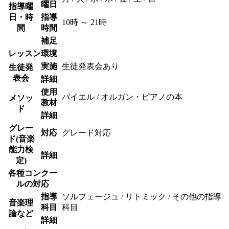
曜日
指導曜
日・時
指導
10時 ～ 21時
間
時間
補足
レッスン環境
実施
生徒発表会あり
生徒発
表会
詳細
使用
バイエル / オルガン・ピアノの本
メソッ
教材
ド
詳細
グレー
対応
グレード対応
ド(音楽
能力検
詳細
定)
各種コンクー
ルの対応
指導
ソルフェージュ / リトミック / その他の指導
音楽理
科目
科目
論など
詳細