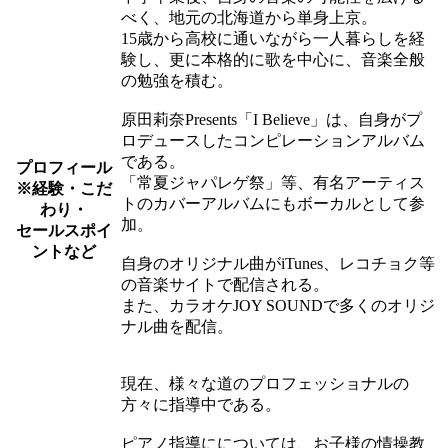
べく、地元の北海道から単身上京。
15歳から高校に通いながら一人暮らしを経
験し、更に本格的に歌を中心に、音楽全般
の勉強を積む。
原田莉奈Presents「I Believe」は、自身がプ
ロデュースしたコンピレーションアルバム
である。
プロフィール
「常夏ジャパレゲ祭」等、有名アーティス
※経験・こだ
トのカバーアルバムにもボーカルとして参
わり・
加。
セールスポイ
ントなど
自身のオリジナル曲がiTunes、レコチョク等
の音楽サイトで配信される。
また、カラオケJOY SOUNDで多くのオリジ
ナル曲を配信。
現在、様々な道のプロフェッショナルの
方々に指導中である。
ピアノ指導にについては、お子様の情操教