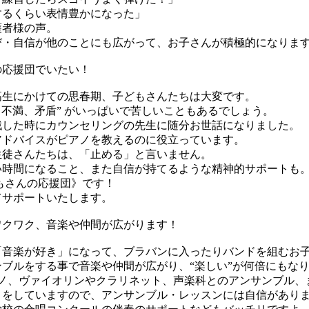
するくらい表情豊かになった」
者様の声。
び・自信が他のことにも広がって、お子さんが積極的になりま
んの応援団でいたい！
高生にかけての思春期、子どもさんたちは大変です。
慢、不満、矛盾” がいっぱいで苦しいこともあるでしょう。
戦した時にカウンセリングの先生に随分お世話になりました。
アドバイスがピアノを教えるのに役立っています。
生徒さんたちは、「止める」と言いません。
い時間になること、また自信が持てるような精神的サポートも
もさんの応援団》です！
てサポートいたします。
でワクワク、音楽や仲間が広がります！
「音楽が好き」になって、ブラバンに入ったりバンドを組むお
ブルをする事で音楽や仲間が広がり、“楽しい”が何倍にもな
アノ、ヴァイオリンやクラリネット、声楽科とのアンサンブル、
トをしていますので、アンサンブル・レッスンには自信があり