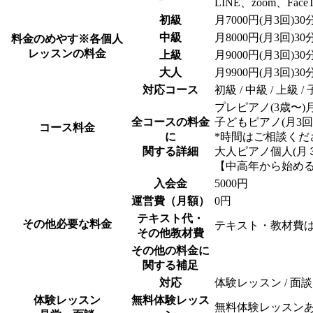
LINE、zoom、Face
初級
月7000円(月3回)3
中級
月8000円(月3回)3
料金のめやす
※各個人
レッスンの料金
上級
月9000円(月3回)3
大人
月9900円(月3回)3
対応コース
初級 / 中級 / 上級
プレピアノ(3歳〜)月3
全コースの料金
子どもピアノ(月3回年
コース料金
に
*時間はご相談くだ
関する詳細
大人ピアノ個人(月
【中高年から始める
入会金
5000円
運営費（月額）
0円
テキスト代・
その他必要な料金
テキスト・教材費
その他教材費
その他の料金に
関する補足
対応
体験レッスン / 面談
体験レッスン
無料体験レッス
無料体験レッスン