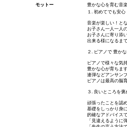
モットー
豊かな心を育む音
１. 初めてでも安
音楽が楽しい！と
お子さん一人一人
お子さんに寄り添
出来る様になるま
２. ピアノで 豊
ピアノで様々な気
豊かな心が育ちま
連弾などアンサン
ピアノは最高の脳
３. 良いところを
頑張ったことを認
基礎をしっかり身に
的確なアドバイス
「見違えるように
「先生の言う方法