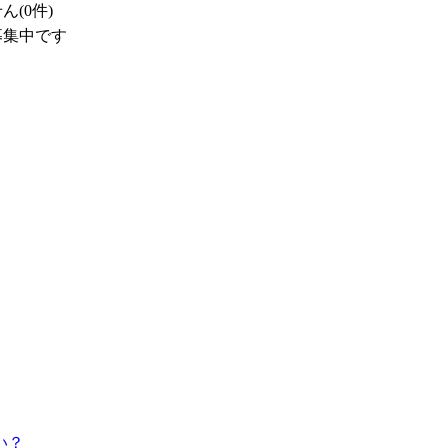
(0件)
募集中です
い？