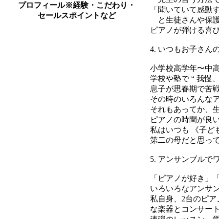
プロフィール
※経験・こだわり・
「聞いていて感動
セールスポイントなど
と生徒さんや保護
ピアノが弾ける喜
4. いつもお子さ
小学校高学年〜中
学校や塾で “ 我
息子が思春期で苦
その時のいろんな
それもあってか、
ピアノの時間が良
私はいつも 《子ど
第二の母だと思っ
5. アンサンブル
「ピアノが好き」
いろいろなアンサン
私自身、2台のピ
な楽器とコンサー