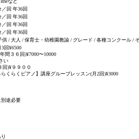
Timeなど
0分／回 年36回
0分／回 年36回
0分／回 年36回
0分／回 年36回
 / 子供 / 大人 / 保育士・幼稚園教諭 / グレード / 各種コンクール 
回¥6500
間３６回)¥7000〜10000
さい
３回)¥９９００
らくらくピアノ】講座グループレッスン(月2回)¥3000
は別途必要
あり