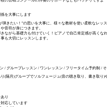
学校の合唱コンクールの伴奏のサポートなどもバッチリですよ
関係を大事にします
ノが弾きたい！”の思いを大事に、様々な教材を使い柔軟なレッ
さや音符が身につきます。
弾きながら基礎力も付けていく！ピアノで自己肯定感が高くな
う事も大切にレッスンします。
スン / グループレッスン / ワンレッスン / フリータイム予約制 
り(隔月)グループでソルフェージュ(音の聴き取り、書き取り
ンあり
ン対応しています