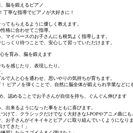
楽、脳を鍛えるピアノ
心！丁寧な指導でピアノが大好きに！
なってもらえるように優しく教えます。
の性格に合わせてご指導。
い、マイペースのお子さんにも根気よく指導します。
でじっくり待つことで、安心して習っていただけます。
かな心を育み、脳を鍛えます
持ちを感じたり、表現したり。
す。
ブルで人と心を通わせ、思いやりの気持ちが育ちます。
育！ ピアノを弾くことで、自然に脳全体が鍛えられ学業などに
褒め、認めることでお子さんが自信を持ち、ぐんぐん伸びます
め、出来るようになった事をともに喜びます。
つけて、クラシックだけでなく大好きなJ-POPやアニメ曲に
で、お子さんがイキイキとピアノに取り組んでいくようになり
弾けてきた！」
で練習したらスゴイうまく弾けた！」