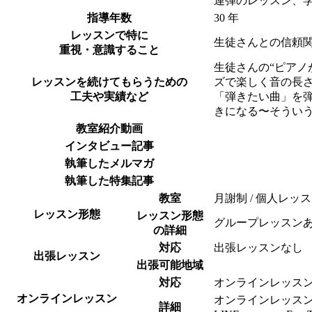
連弾のレッスン、
指導年数
30 年
レッスンで特に
生徒さんとの信頼
重視・意識すること
生徒さんの“ピア
レッスンを続けてもらうための
ズで楽しく音の長
工夫や実績など
「弾きたい曲」を
きになる〜そうい
教室紹介動画
インタビュー記事
執筆したメルマガ
執筆した特集記事
教室
月謝制 / 個人レッ
レッスン形態
レッスン形態
グループレッスンあ
の詳細
対応
出張レッスンなし
出張レッスン
出張可能地域
対応
オンラインレッス
オンラインレッスン
オンラインレッス
詳細