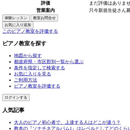
評価
まだ評価はありません
営業案内
只今新規生徒さん
このピアノ教室を評価する
ピアノ教室を探す
地図から探す
都道府県・市区郡別一覧から選ぶ
条件を指定して検索する
お気に入りを見る
ご利用方法
ピアノ教室を評価する
ログインする
人気記事
大人のピアノ初心者で、上達する人はどこが違う？
教本の『ソナチネアルバム1』はレベルとしてどのくら