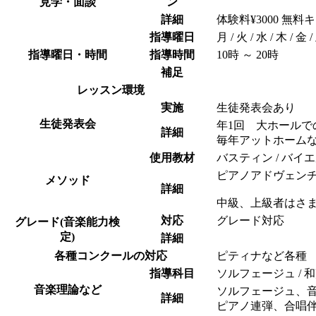
見学・面談
ン
詳細
体験料¥3000 無
指導曜日
月 / 火 / 水 / 木 / 金 
指導曜日・時間
指導時間
10時 ～ 20時
補足
レッスン環境
実施
生徒発表会あり
生徒発表会
年1回 大ホールで
詳細
毎年アットホーム
使用教材
バスティン / バイエ
ピアノアドヴェン
メソッド
詳細
中級、上級者はさ
対応
グレード対応
グレード(音楽能力検
定)
詳細
各種コンクールの対応
ピティナなど各種
指導科目
ソルフェージュ / 和
音楽理論など
ソルフェージュ、
詳細
ピアノ連弾、合唱