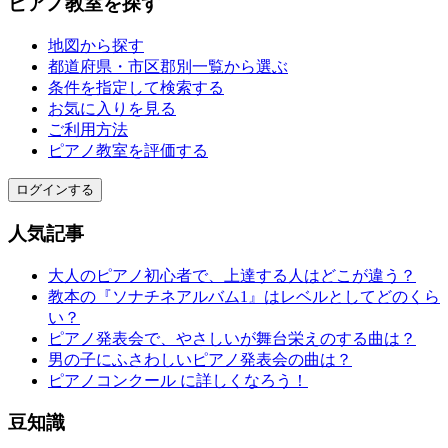
ピアノ教室を探す
地図から探す
都道府県・市区郡別一覧から選ぶ
条件を指定して検索する
お気に入りを見る
ご利用方法
ピアノ教室を評価する
ログインする
人気記事
大人のピアノ初心者で、上達する人はどこが違う？
教本の『ソナチネアルバム1』はレベルとしてどのくら
い？
ピアノ発表会で、やさしいが舞台栄えのする曲は？
男の子にふさわしいピアノ発表会の曲は？
ピアノコンクール に詳しくなろう！
豆知識