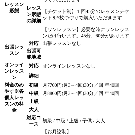
レッスン
レッス
形態
【チケット制】１回45分のレッスンチケ
ン形態
ットを5枚つづりで購入いただきます
の詳細
【ワンレッスン】必要な時にワンレッス
ンだけ行います。45分、60分があります
対応
出張レッスンなし
出張レッ
出張可
スン
能地域
オンライ
対応
オンラインレッスンなし
ンレッス
詳細
ン
料金のめ
初級
月7700円(月3～4回)30分／回 年40回
やす
※各
中級
月8800円(月3～4回)30分／回 年40回
個人レッ
上級
スンの料
大人
金
対応コ
初級 / 中級 / 上級 / 子供 / 大人
ース
【お月謝制】