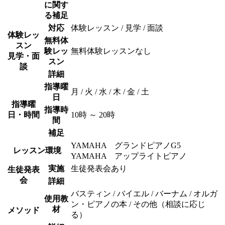
に関す
る補足
対応
体験レッスン / 見学 / 面談
体験レッ
無料体
スン
験レッ
無料体験レッスンなし
見学・面
スン
談
詳細
指導曜
月 / 火 / 水 / 木 / 金 / 土
日
指導曜
指導時
日・時間
10時 ～ 20時
間
補足
YAMAHA グランドピアノG5
レッスン環境
YAMAHA アップライトピアノ
実施
生徒発表会あり
生徒発表
会
詳細
バスティン / バイエル / バーナム / オルガ
使用教
ン・ピアノの本 / その他（相談に応じ
材
メソッド
る）