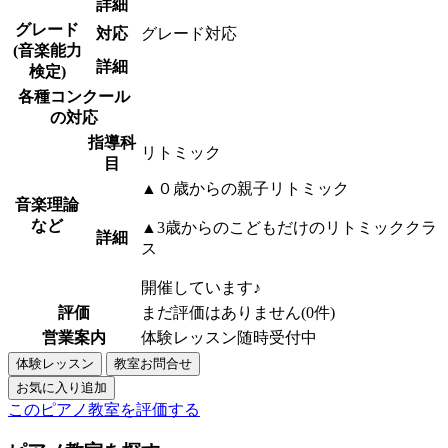
詳細
グレード
対応
グレード対応
(音楽能力
詳細
検定)
各種コンクール
の対応
指導科
リトミック
目
▲０歳からの親子リトミック
音楽理論
など
▲3歳からのこどもだけのリトミッククラ
詳細
ス
開催しています♪
評価
まだ評価はありません(0件)
営業案内
体験レッスン随時受付中
このピアノ教室を評価する