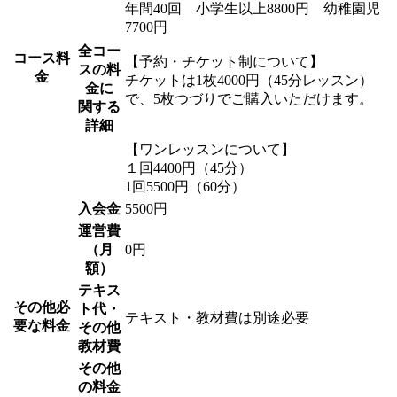
年間40回 小学生以上8800円 幼稚園児
7700円
全コー
コース料
【予約・チケット制について】
スの料
金
チケットは1枚4000円（45分レッスン）
金に
で、5枚つづりでご購入いただけます。
関する
詳細
【ワンレッスンについて】
１回4400円（45分）
1回5500円（60分）
入会金
5500円
運営費
（月
0円
額）
テキス
その他必
ト代・
テキスト・教材費は別途必要
要な料金
その他
教材費
その他
の料金