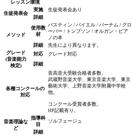
レッスン環境
実施
生徒発表会あり
生徒発表会
詳細
バスティン / バイエル / バーナム / グロ
使用教
ーバー / トンプソン / オルガン・ピア
材
メソッド
ノの本
詳細
先生により異なります。
グレード
対応
グレード対応
(音楽能力
詳細
検定)
音高音大受験合格者多数。
武蔵野音楽大学、東京音楽大学、東京
藝術大学、上野音楽大学附属中学校
各種コンクールの
他。
対応
コンクール受賞者多数。
HP記載有り。
指導科
ソルフェージュ
音楽理論な
目
ど
詳細