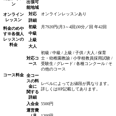
出張可
ン
能地域
対応
オンラインレッスンあり
オンライン
レッスン
詳細
初級
月7920円(月3～4回)30分／回 年42回
料金のめや
中級
す
※各個人
レッスンの
上級
料金
大人
初級 / 中級 / 上級 / 子供 / 大人 / 保育
対応コ
士・幼稚園教諭 / 小学校教員採用試験 /
ース
受験生 / グレード / 各種コンクール / そ
の他のコース
コース料金
全コー
スの料
レベルによってお値段が異なります。
金に
詳しくはHP記載してあります。
関する
詳細
入会金
5500円
運営費
（月
1200円