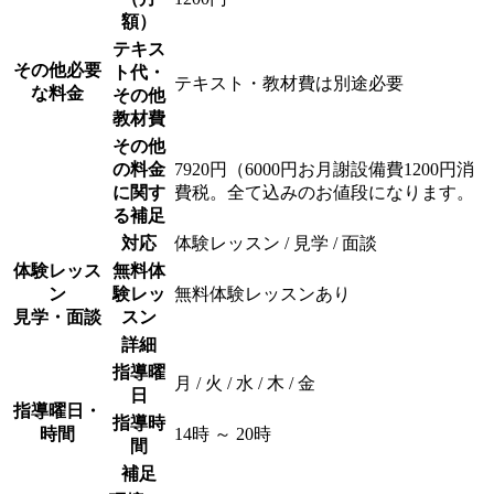
額）
テキス
その他必要
ト代・
テキスト・教材費は別途必要
な料金
その他
教材費
その他
の料金
7920円（6000円お月謝設備費1200円消
に関す
費税。全て込みのお値段になります。
る補足
対応
体験レッスン / 見学 / 面談
体験レッス
無料体
ン
験レッ
無料体験レッスンあり
見学・面談
スン
詳細
指導曜
月 / 火 / 水 / 木 / 金
日
指導曜日・
指導時
時間
14時 ～ 20時
間
補足