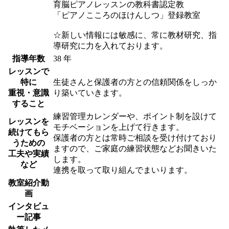
育脳ピアノレッスンの教科書認定教
「ピアノこころのほけんしつ」登録教室
☆新しい情報には敏感に、常に教材研究、指
導研究に力を入れております。
指導年数
38 年
レッスンで
特に
生徒さんと保護者の方との信頼関係をしっか
重視・意識
り築いていきます。
すること
練習管理カレンダーや、ポイント制を設けて
レッスンを
モチベーションを上げて行きます。
続けてもら
保護者の方とは常時ご相談を受け付けており
うための
ますので、ご家庭の練習状態などお聞きいた
工夫や実績
します。
など
連携を取って取り組んでまいります。
教室紹介動
画
インタビュ
ー記事