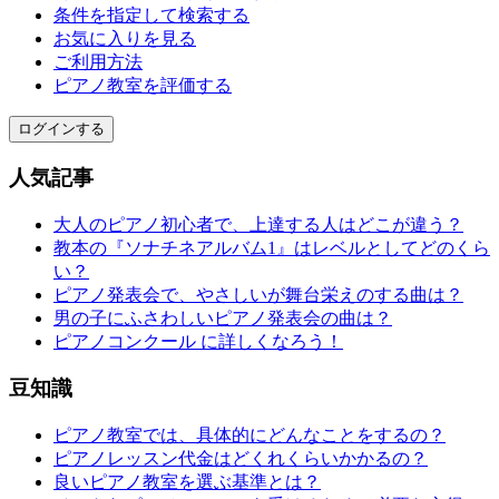
条件を指定して検索する
お気に入りを見る
ご利用方法
ピアノ教室を評価する
ログインする
人気記事
大人のピアノ初心者で、上達する人はどこが違う？
教本の『ソナチネアルバム1』はレベルとしてどのくら
い？
ピアノ発表会で、やさしいが舞台栄えのする曲は？
男の子にふさわしいピアノ発表会の曲は？
ピアノコンクール に詳しくなろう！
豆知識
ピアノ教室では、具体的にどんなことをするの？
ピアノレッスン代金はどくれくらいかかるの？
良いピアノ教室を選ぶ基準とは？