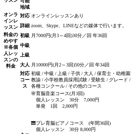
ッスン
可能
地域
オンラ
対応
オンラインレッスンあり
インレ
詳細
zoom、Skype、LINEなどの媒体で行います。
ッスン
料金の
初級
月7000円(月3～4回)30分／回 年36回
めやす
中級
※各個
人レッ
上級
スンの
大人
月10000円(月2～3回)50分／回 年34回
料金
対応
初級 / 中級 / 上級 / 子供 / 大人 / 保育士・幼稚園
コー
教諭 / 小学校教員採用試験 / 受験生 / グレード /
ス
各種コンクール / その他のコース
🌸育脳音楽コース(月3回)
個人レッスン 30分 7,000円
単発 1回 2,000円
🎹プレ育脳ピアノコース (年間36回)
個人レッスン 30分 8,000円