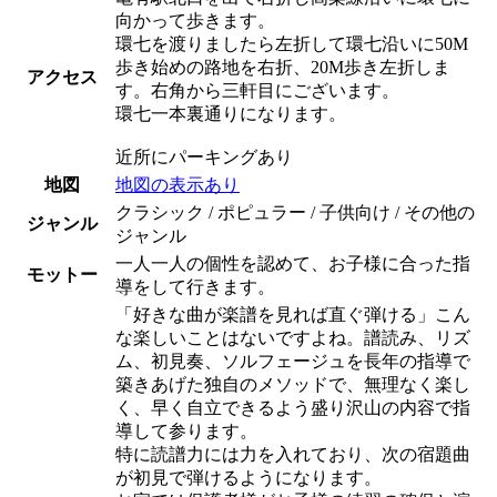
向かって歩きます。
環七を渡りましたら左折して環七沿いに50M
歩き始めの路地を右折、20M歩き左折しま
アクセス
す。右角から三軒目にございます。
環七一本裏通りになります。
近所にパーキングあり
地図
地図の表示あり
クラシック / ポピュラー / 子供向け / その他の
ジャンル
ジャンル
一人一人の個性を認めて、お子様に合った指
モットー
導をして行きます。
「好きな曲が楽譜を見れば直ぐ弾ける」こん
な楽しいことはないですよね。譜読み、リズ
ム、初見奏、ソルフェージュを長年の指導で
築きあげた独自のメソッドで、無理なく楽し
く、早く自立できるよう盛り沢山の内容で指
導して参ります。
特に読譜力には力を入れており、次の宿題曲
が初見で弾けるようになります。