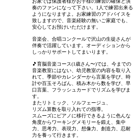
お家では保護者様がお子様の練習の確保と演
奏のファンになって下さい。1人で練習出来る
ようになりますよ。お家練習のアドバイスを
致しますので、音楽経験の無いご家庭でも、
安心してお預けいただけます。
音楽会、合唱コンクールで沢山の生徒さんが
伴奏で活躍しています。オーディションから
しっかりサポートしてまいります。
🎵育脳音楽コース(1歳さん〜)では、今までの
音楽教室にはない、幼児教室の内容を取り入
れて、季節やカレンダーから言葉を学び、時
計や百玉そろばん、積み木から数を学び、早
口言葉、フラッシュカードでリズムを学びま
す。
またリトミック、ソルフェージュ、
リズム算数を取り入れての指導。
スムーズにピアノに移行できるように色んな
角度からワーキングメモリーを鍛え、集中
力、思考力、表現力、想像力、創造力、忍耐
力を養って行きます。