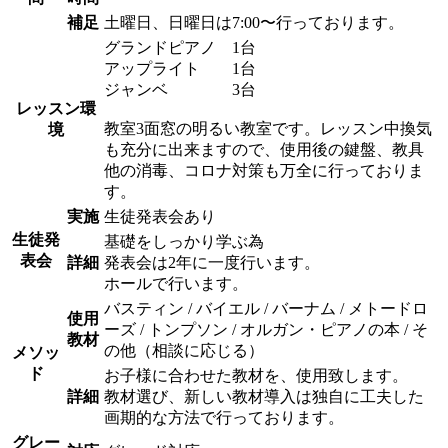
補足
土曜日、日曜日は7:00〜行っております。
グランドピアノ 1台
アップライト 1台
ジャンベ 3台
レッスン環
教室3面窓の明るい教室です。レッスン中換気
境
も充分に出来ますので、使用後の鍵盤、教具
他の消毒、コロナ対策も万全に行っておりま
す。
実施
生徒発表会あり
生徒発
基礎をしっかり学ぶ為
表会
詳細
発表会は2年に一度行います。
ホールで行います。
バスティン / バイエル / バーナム / メトードロ
使用
ーズ / トンプソン / オルガン・ピアノの本 / そ
教材
の他（相談に応じる）
メソッ
ド
お子様に合わせた教材を、使用致します。
詳細
教材選び、新しい教材導入は独自に工夫した
画期的な方法で行っております。
グレー