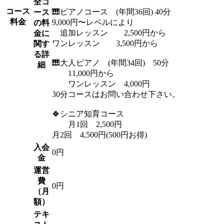
全コ
コース
🎹ピアノコース (年間36回) 40分
ース
料金
9,000円〜レベルにより
の料
追加レッスン 2,500円から
金に
ワンレッスン 3,500円から
関す
る詳
🎹大人ピアノ (年間34回) 50分
細
11,000円から
ワンレッスン 4,000円
30分コースはお問い合わせ下さい。
🍀シニア知育コース
月1回 2,500円
月2回 4,500円(500円お得)
入会
0円
金
運営
費
0円
（月
額）
テキ