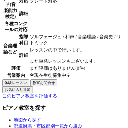
対応
グレード対応
ド(音
楽能力
詳細
検定)
各種コンク
ールの対応
指導
ソルフェージュ / 和声 / 音楽理論 / 音楽史 / リ
科目
トミック
音楽理
レッスンの中で行います。
論など
詳細
また単発レッスンもございます。
評価
まだ評価はありません(0件)
営業案内
🌹現在生徒募集中🌹
このピアノ教室を評価する
ピアノ教室を探す
地図から探す
都道府県・市区郡別一覧から選ぶ