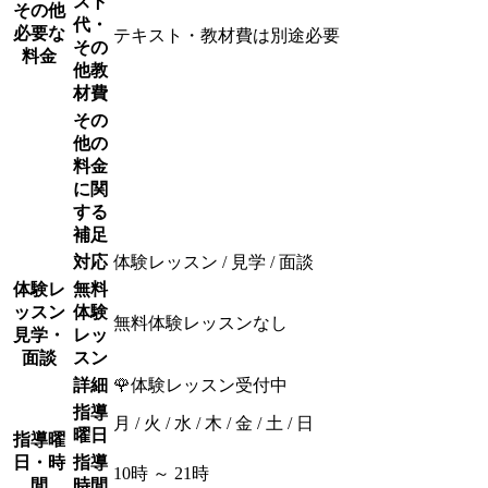
スト
その他
代・
必要な
テキスト・教材費は別途必要
その
料金
他教
材費
その
他の
料金
に関
する
補足
対応
体験レッスン / 見学 / 面談
体験レ
無料
ッスン
体験
無料体験レッスンなし
見学・
レッ
面談
スン
詳細
🌹体験レッスン受付中
指導
月 / 火 / 水 / 木 / 金 / 土 / 日
曜日
指導曜
日・時
指導
10時 ～ 21時
間
時間