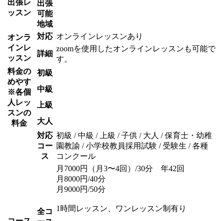
出張レ
出張
ッスン
可能
地域
対応
オンラインレッスンあり
オンラ
インレ
zoomを使用したオンラインレッスンも可能で
詳細
ッスン
す。
料金の
初級
めやす
中級
※各個
人レッ
上級
スンの
大人
料金
対応
初級 / 中級 / 上級 / 子供 / 大人 / 保育士・幼稚
コー
園教諭 / 小学校教員採用試験 / 受験生 / 各種
ス
コンクール
月7000円（月3〜4回）/30分 年42回
月8000円/40分
月9000円/50分
1時間レッスン、ワンレッスン制有り
全コ
コース