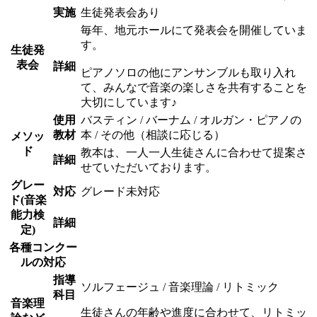
実施
生徒発表会あり
毎年、地元ホールにて発表会を開催していま
す。
生徒発
表会
詳細
ピアノソロの他にアンサンブルも取り入れ
て、みんなで音楽の楽しさを共有することを
大切にしています♪
使用
バスティン / バーナム / オルガン・ピアノの
教材
本 / その他（相談に応じる）
メソッ
ド
教本は、一人一人生徒さんに合わせて提案さ
詳細
せていただいております。
グレー
対応
グレード未対応
ド(音楽
能力検
詳細
定)
各種コンクー
ルの対応
指導
ソルフェージュ / 音楽理論 / リトミック
科目
音楽理
生徒さんの年齢や進度に合わせて、リトミッ