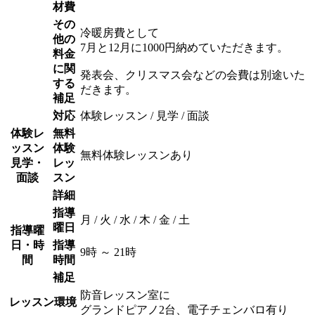
材費
その
冷暖房費として
他の
7月と12月に1000円納めていただきます。
料金
に関
発表会、クリスマス会などの会費は別途いた
する
だきます。
補足
対応
体験レッスン / 見学 / 面談
体験レ
無料
ッスン
体験
無料体験レッスンあり
見学・
レッ
面談
スン
詳細
指導
月 / 火 / 水 / 木 / 金 / 土
曜日
指導曜
日・時
指導
9時 ～ 21時
間
時間
補足
防音レッスン室に
レッスン環境
グランドピアノ2台、電子チェンバロ有り