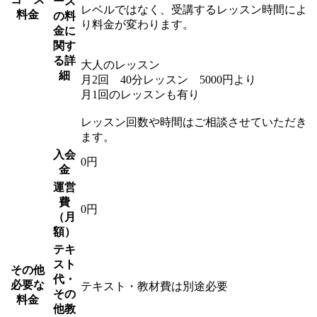
ース
レベルではなく、受講するレッスン時間によ
料金
の料
り料金が変わります。
金に
関す
る詳
大人のレッスン
細
月2回 40分レッスン 5000円より
月1回のレッスンも有り
レッスン回数や時間はご相談させていただき
ます。
入会
0円
金
運営
費
0円
（月
額）
テキ
スト
その他
代・
必要な
テキスト・教材費は別途必要
その
料金
他教