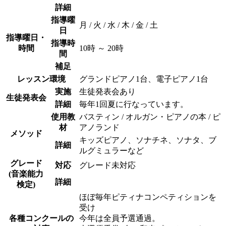
詳細
指導曜
月 / 火 / 水 / 木 / 金 / 土
日
指導曜日・
指導時
時間
10時 ～ 20時
間
補足
レッスン環境
グランドピアノ1台、電子ピアノ1台
実施
生徒発表会あり
生徒発表会
詳細
毎年1回夏に行なっています。
使用教
バスティン / オルガン・ピアノの本 / ピ
材
アノランド
メソッド
キッズピアノ、ソナチネ、ソナタ、ブ
詳細
ルグミュラーなど
グレード
対応
グレード未対応
(音楽能力
詳細
検定)
ほぼ毎年ピティナコンペティションを
受け
各種コンクールの
今年は全員予選通過。