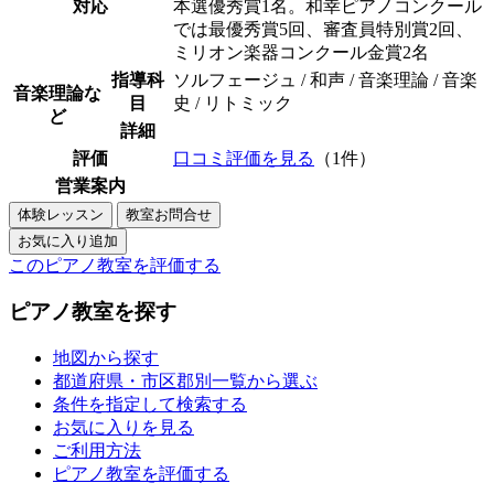
対応
本選優秀賞1名。和幸ピアノコンクール
では最優秀賞5回、審査員特別賞2回、
ミリオン楽器コンクール金賞2名
指導科
ソルフェージュ / 和声 / 音楽理論 / 音楽
音楽理論な
目
史 / リトミック
ど
詳細
評価
口コミ評価を見る
（1件）
営業案内
このピアノ教室を評価する
ピアノ教室を探す
地図から探す
都道府県・市区郡別一覧から選ぶ
条件を指定して検索する
お気に入りを見る
ご利用方法
ピアノ教室を評価する