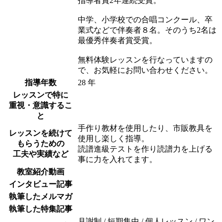
指導者賞2年連続受賞。
中学、小学校での合唱コンクール、卒
業式などで伴奏者８名。そのうち2名は
最優秀伴奏者賞受賞。
無料体験レッスンを行なっていますの
で、お気軽にお問い合わせください。
指導年数
28 年
レッスンで特に
重視・意識するこ
と
手作り教材を使用したり、市販教具を
レッスンを続けて
使用し楽しく指導。
もらうための
読譜進級テストを作り読譜力を上げる
工夫や実績など
事に力を入れてます。
教室紹介動画
インタビュー記事
執筆したメルマガ
執筆した特集記事
月謝制 / 短期集中 / 個人レッスン / ワン