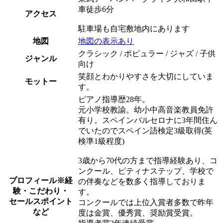
車徒歩6分
アクセス
駐車場も自宅敷地内にあります
地図
地図の表示あり
クラシック / ポピュラー / ジャズ / 子供
ジャンル
向け
笑顔とわかりやすさを大切にしていま
モットー
す。
ピアノ指導歴28年。
元小学校教諭。幼小中高音楽教員免許
有り。スペインバルセロナに3年間住ん
でいたのでスペイン語検定3級取得(英
検準1級程度)
3歳から70代の方まで指導経験あり、コ
ンクール、ピティナステップ、学校で
プロフィール
※経
の伴奏などを数多く指導しておりま
験・こだわり・
す。
セールスポイント
コンクールでは上位入賞者多数で昨年
など
度は金賞、優秀賞、奨励賞受賞。