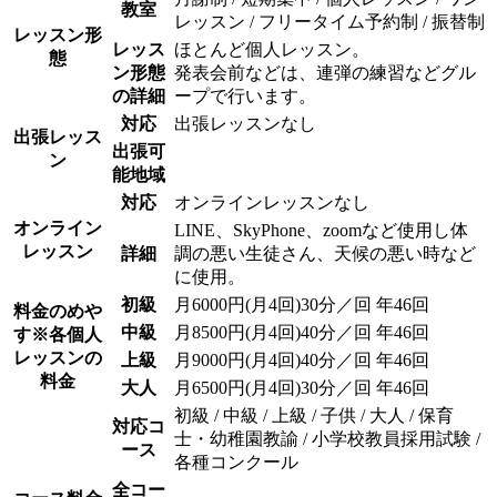
教室
レッスン / フリータイム予約制 / 振替制
レッスン形
レッス
ほとんど個人レッスン。
態
ン形態
発表会前などは、連弾の練習などグル
の詳細
ープで行います。
対応
出張レッスンなし
出張レッス
出張可
ン
能地域
対応
オンラインレッスンなし
オンライン
LINE、SkyPhone、zoomなど使用し体
レッスン
詳細
調の悪い生徒さん、天候の悪い時など
に使用。
初級
月6000円(月4回)30分／回 年46回
料金のめや
中級
月8500円(月4回)40分／回 年46回
す
※各個人
レッスンの
上級
月9000円(月4回)40分／回 年46回
料金
大人
月6500円(月4回)30分／回 年46回
初級 / 中級 / 上級 / 子供 / 大人 / 保育
対応コ
士・幼稚園教諭 / 小学校教員採用試験 /
ース
各種コンクール
全コー