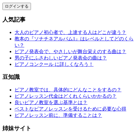
ログインする
人気記事
大人のピアノ初心者で、上達する人はどこが違う？
教本の『ソナチネアルバム1』はレベルとしてどのくら
い？
ピアノ発表会で、やさしいが舞台栄えのする曲は？
男の子にふさわしいピアノ発表会の曲は？
ピアノコンクール に詳しくなろう！
豆知識
ピアノ教室では、具体的にどんなことをするの？
ピアノレッスン代金はどくれくらいかかるの？
良いピアノ教室を選ぶ基準とは？
ベストなピアノレッスンを受けるために必要な心得
ピアノレッスン前に、準備することは？
姉妹サイト