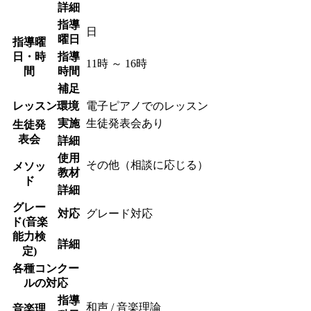
詳細
指導
日
曜日
指導曜
日・時
指導
11時 ～ 16時
間
時間
補足
レッスン環境
電子ピアノでのレッスン
実施
生徒発表会あり
生徒発
表会
詳細
使用
その他（相談に応じる）
メソッ
教材
ド
詳細
グレー
対応
グレード対応
ド(音楽
能力検
詳細
定)
各種コンクー
ルの対応
指導
和声 / 音楽理論
音楽理