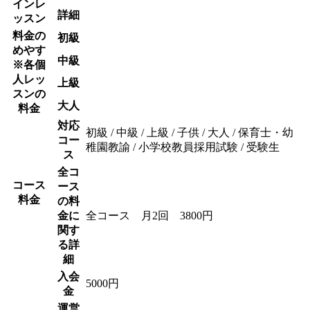
インレ
詳細
ッスン
料金の
初級
めやす
中級
※各個
人レッ
上級
スンの
大人
料金
対応
初級 / 中級 / 上級 / 子供 / 大人 / 保育士・幼
コー
稚園教諭 / 小学校教員採用試験 / 受験生
ス
全コ
コース
ース
料金
の料
金に
全コース 月2回 3800円
関す
る詳
細
入会
5000円
金
運営