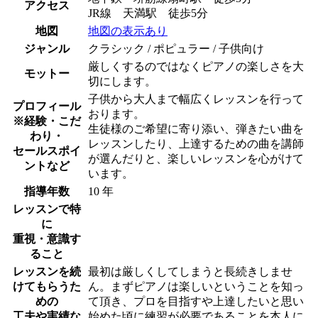
アクセス
JR線 天満駅 徒歩5分
地図
地図の表示あり
ジャンル
クラシック / ポピュラー / 子供向け
厳しくするのではなくピアノの楽しさを大
モットー
切にします。
子供から大人まで幅広くレッスンを行って
プロフィール
おります。
※経験・こだ
生徒様のご希望に寄り添い、弾きたい曲を
わり・
レッスンしたり、上達するための曲を講師
セールスポイ
が選んだりと、楽しいレッスンを心がけて
ントなど
います。
指導年数
10 年
レッスンで特
に
重視・意識す
ること
レッスンを続
最初は厳しくしてしまうと長続きしませ
けてもらうた
ん。まずピアノは楽しいということを知っ
めの
て頂き、プロを目指すや上達したいと思い
工夫や実績な
始めた頃に練習が必要であることを本人に