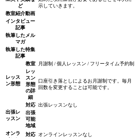
ど
示していきます。
教室紹介動画
インタビュー
記事
執筆したメル
マガ
執筆した特集
記事
教室
月謝制 / 個人レッスン / フリータイム予約制
レッ
レッス
スン
口座引き落としによるお月謝制です。毎月
ン形態
形態
回数を変更することは可能です。
の詳
細
対応
出張レッスンなし
出張レ
出張
ッスン
可能
地域
オンラ
対応
オンラインレッスンなし