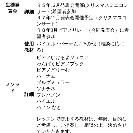
生徒発
Ｒ５年12月発表会開催(クリスマスミニコン
表会
サート)希望者参加
詳細
Ｒ７年12月発表会開催予定（クリスマスコ
ンサート）
Ｒ８年3月ピアノリレー（合同発表会）に希
望者参加
使用
バイエル / バーナム / その他（相談に応じ
教材
る）
ピアノひけるよジュニア
わんぱくピアノブック
ピアノどりーむ
バーナム
ブルグミュラー
メソッ
ソナチネ
ド
詳細
プレハノン
バイエル
ハノン など
レッスンで使用する教材は、年齢、目的な
ど考慮し、ご提案し、相談の上、決めさせ
ていただきます。