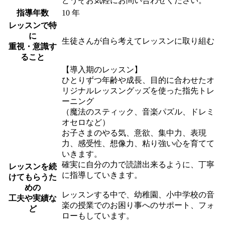
どうぞお気軽にお問い合わせください。
指導年数
10 年
レッスンで特
に
生徒さんが自ら考えてレッスンに取り組む
重視・意識す
ること
【導入期のレッスン】
ひとりずつ年齢や成長、目的に合わせたオ
リジナルレッスングッズを使った指先トレ
ーニング
（魔法のスティック、音楽パズル、ドレミ
オセロなど）
お子さまのやる気、意欲、集中力、表現
力、感受性、想像力、粘り強い心を育てて
いきます。
確実に自分の力で読譜出来るように、丁寧
レッスンを続
に指導していきます。
けてもらうた
めの
レッスンする中で、幼稚園、小中学校の音
工夫や実績な
楽の授業でのお困り事へのサポート、フォ
ど
ローもしています。