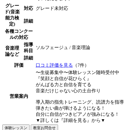
グレー
対応
グレード未対応
ド(音楽
能力検
詳細
定)
各種コンクー
ルの対応
指導
ソルフェージュ / 音楽理論
音楽理
科目
論など
詳細
評価
口コミ評価を見る
（7件）
〜生徒募集中〜体験レッスン随時受付中
『笑顔と自信が花ひらく』
がんばる力と自信を育てる
音楽だけじゃない心の土台作り
営業案内
導入期の指先トレーニング、読譜力を指導
弾きたい曲が弾けるようになる！
自分に自信がつきピアノが強みになる！
▼詳しくは『詳細を見る』から▼