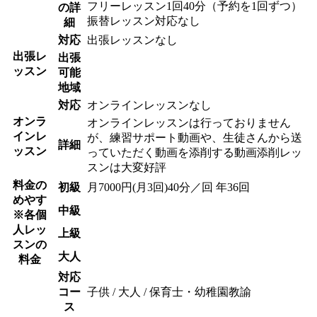
フリーレッスン1回40分（予約を1回ずつ）
の詳
振替レッスン対応なし
細
対応
出張レッスンなし
出張レ
出張
ッスン
可能
地域
対応
オンラインレッスンなし
オンラ
オンラインレッスンは行っておりません
インレ
が、練習サポート動画や、生徒さんから送
詳細
ッスン
っていただく動画を添削する動画添削レッ
スンは大変好評
料金の
初級
月7000円(月3回)40分／回 年36回
めやす
中級
※各個
人レッ
上級
スンの
大人
料金
対応
コー
子供 / 大人 / 保育士・幼稚園教諭
ス