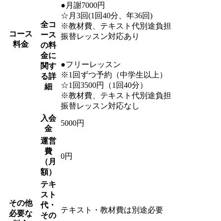
●月謝7000円
☆月3回(1回40分、年36回)
全コ
※教材費、テキスト代別途負担
コース
ース
振替レッスン対応あり
料金
の料
金に
●フリーレッスン
関す
※1回ずつ予約（中学生以上）
る詳
☆1回3500円（1回40分）
細
※教材費、テキスト代別途負担
振替レッスン対応なし
入会
5000円
金
運営
費
0円
（月
額）
テキ
スト
その他
代・
テキスト・教材費は別途必要
必要な
その