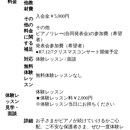
料金
他教
材費
入会金￥5,000円
その
他の
その他
料金
ピアノリレー(合同発表会)の参加費（希望
に関
者）
する
発表会参加費（希望者）
補足
●R7.12/7クリスマスコンサート開催予定
対応
体験レッスン / 面談
無料
体験
無料体験レッスンなし
レッ
スン
体験レッスン
体験レ
★体験レッスン料￥2,000円
ッスン
※体験レッスン当日にお持ちください
見学・
面談
お子さまがピアノが続けていけるかご心
詳細
配、ご不安な保護者さま、ぜひ一度体験レ