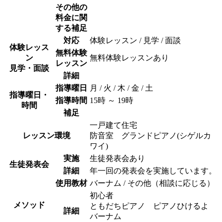
その他の
料金に関
する補足
対応
体験レッスン / 見学 / 面談
体験レッス
無料体験
ン
無料体験レッスンあり
レッスン
見学・面談
詳細
指導曜日
月 / 火 / 木 / 金 / 土
指導曜日・
指導時間
15時 ～ 19時
時間
補足
一戸建て住宅
レッスン環境
防音室 グランドピアノ(シゲルカ
ワイ)
実施
生徒発表会あり
生徒発表会
詳細
年一回の発表会を実施しています。
使用教材
バーナム / その他（相談に応じる）
初心者
メソッド
ともだちピアノ ピアノひけるよ
詳細
バーナム