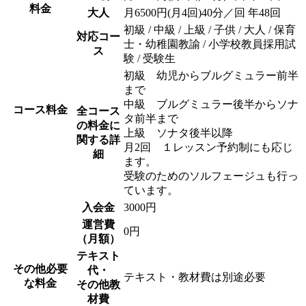
料金
大人
月6500円(月4回)40分／回 年48回
初級 / 中級 / 上級 / 子供 / 大人 / 保育
対応コー
士・幼稚園教諭 / 小学校教員採用試
ス
験 / 受験生
初級 幼児からブルグミュラー前半
まで
中級 ブルグミュラー後半からソナ
コース料金
全コース
タ前半まで
の料金に
上級 ソナタ後半以降
関する詳
月2回 １レッスン予約制にも応じ
細
ます。
受験のためのソルフェージュも行っ
ています。
入会金
3000円
運営費
0円
（月額）
テキスト
その他必要
代・
テキスト・教材費は別途必要
な料金
その他教
材費