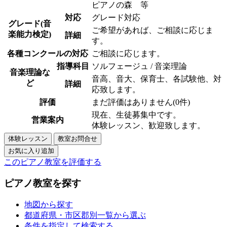
ピアノの森 等
対応
グレード対応
グレード(音
ご希望があれば、ご相談に応じま
楽能力検定)
詳細
す。
各種コンクールの対応
ご相談に応じます。
指導科目
ソルフェージュ / 音楽理論
音楽理論な
音高、音大、保育士、各試験他、対
ど
詳細
応致します。
評価
まだ評価はありません(0件)
現在、生徒募集中です。
営業案内
体験レッスン、歓迎致します。
このピアノ教室を評価する
ピアノ教室を探す
地図から探す
都道府県・市区郡別一覧から選ぶ
条件を指定して検索する