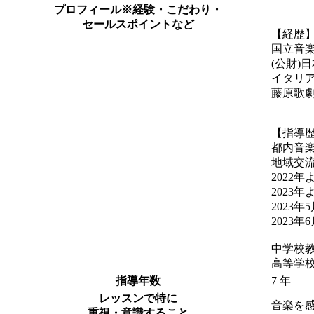
プロフィール
※経験・こだわり・
セールスポイントなど
【経歴
国立音
(公財)
イタリ
藤原歌
【指導
都内音
地域交
2022
2023
2023
2023
中学校
高等学
指導年数
7 年
レッスンで特に
音楽を
重視・意識すること