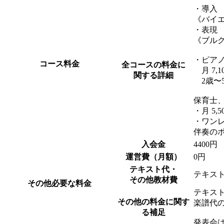
・導入 月
《バイ
・表現 月
《ブル
・ピアノ
コース料金
全コースの料金に
月 7,1
関する詳細
2歳〜
保育士
・月 5,
・ワンレ
伴奏の
入会金
4400円
運営費（月額）
0円
テキスト代・
テキス
その他教材費
その他必要な料金
テキス
その他の料金に関す
楽譜代
る補足
発表会