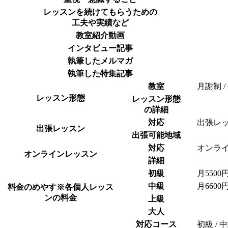
レッスンを続けてもらうための
工夫や実績など
教室紹介動画
インタビュー記事
執筆したメルマガ
執筆した特集記事
教室
月謝制 
レッスン形態
レッスン形態
の詳細
対応
出張レ
出張レッスン
出張可能地域
対応
オンラ
オンラインレッスン
詳細
初級
月5500
中級
月6600
料金のめやす
※各個人レッス
ンの料金
上級
大人
対応コース
初級 / 