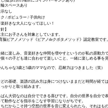
し(徒歩2分の場所にコインパーキングあり)
駐輪スペースあり
表示なし
ク / ポピュラー / 子供向け
音楽好きな大人になってほしい！
方針】
は主にお子さんを対象としています。
の育脳ピアノメソッド《ピアノdeクボタメソッド》認定教室です
一緒に楽しみ、音楽好きな仲間を増やすというのが私の原動力
で個々の子ども達に合わせて楽しいこと、一緒に楽しめる事を
やんちゃな3歳と5歳のママなので、忍耐力はつきました（笑）
などの基礎、楽譜の読み方は身につけないままだと時間が経て
しっかりと取り組みます。
ちばん大切なのは自分でできる喜びです。自分の世界を自分で
って動作などを指示をこなす学習になりがちです。
うちだからこそ持つ空想の世界を音に変えられたら、それはも