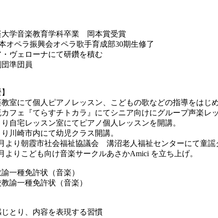
】
楽大学音楽教育学科卒業 岡本賞受賞
日本オペラ振興会オペラ歌手育成部30期生修了
ア・ヴェローナにて研鑽を積む
劇団準団員
歴】
楽教室にて個人ピアノレッスン、こどもの歌などの指導をはじ
流カフェ『てらすチトカラ』にてシニア向けにグループ声楽レ
年より自宅レッスン室にてピアノ個人レッスンを開講。
年より川崎市内にて幼児クラス開講。
年5月より朝霞市社会福祉協議会 溝沼老人福祉センターにて童
年6月よりこども向け音楽サークルあさかAmici を立ち上げ。
教諭一種免許状（音楽）
校教諭一種免許状（音楽）
感じとり、内容を表現する習慣