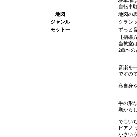
駐車場な
自転車
地図
地図の
ジャンル
クラシッ
モットー
ずっと
【指導
当教室
2歳〜
音楽を
ですの
私自身
手の形
期から
でもい
ピアノ
小さい