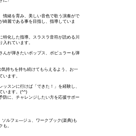
きに〉
と、情緒を育み、美しい音色で歌う演奏がで
が綺麗である事を目指し、指導していま
ムに特化した指導。スラスラ音符が読める川
り入れています。
徒さんが弾きたいポップス、ポピュラーも弾
」の気持ちを持ち続けてもらえるよう、お一
ています。
、レッスンに行けば「できた！」を経験し、
います。(^^)
症予防に、チャレンジしたい方を応援サポー
、ソルフェ―ジュ、ワークブック(楽典)も
クも。