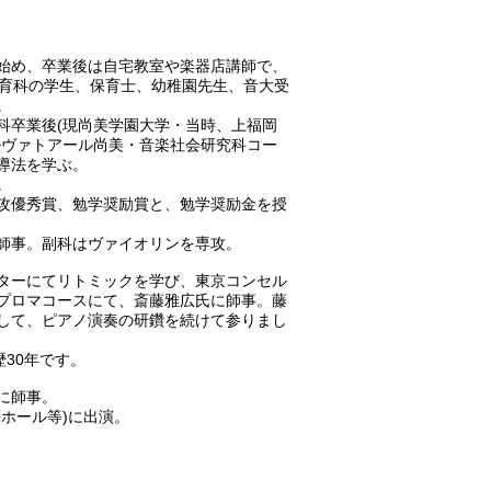
始め、卒業後は自宅教室や楽器店講師で、
、保育科の学生、保育士、幼稚園先生、音大受
。
科卒業後(現尚美学園大学・当時、上福岡
ルヴァトアール尚美・音楽社会研究科コー
導法を学ぶ。
。
攻優秀賞、勉学奨励賞と、勉学奨励金を授
師事。副科はヴァイオリンを専攻。
ターにてリトミックを学び、東京コンセル
プロマコースにて、斎藤雅広氏に師事。藤
して、ピアノ演奏の研鑽を続けて参りまし
歴30年です。
に師事。
ホール等)に出演。