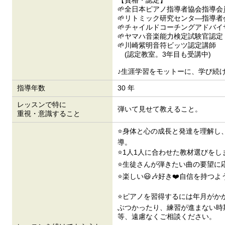
【資格・認定】
🌱全日本ピアノ指導者協会指導会
🌱リトミック研究センタ―指導
🌱チャイルドコーチングアドバイ
🌱ヤマハ音楽能力検定試験官認定
🌱川崎紫明音符ビッツ認定講師
(認定教室。3年目も受講中)
♪生涯学習をモットーに、学び続け
指導年数
30 年
レッスンで特に
弾いて見せて教えること。
重視・意識すること
⭐身体と心の成長と発達を理解し
導。
⭐1人1人に合わせた教材選びをし
⭐生徒さんが弾きたい曲の要望に
⭐楽しい😃🎶好き❤️自信を持
⭐ピアノを習得するには年月がか
ぶつかったり、練習が進まない時
等、遠慮なくご相談ください。