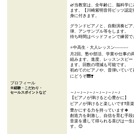
🌿当教室は、全年齢に、脳科学
ます。【川崎紫明音符ビッツ認定
身に付きます。
グランドピアノと、自動演奏ピア
弾、アンサンブル等をします。
待ち時間はベッドフォンで練習で
⭐中高生・大人レッスン---------
月2回。塾や部活、学業や仕事の
組みます。進度、レッスンスピー
ます。回数の増減も可能です。
初めてのピアノや、昔弾いていて
にどうぞ🎹❣️
プロフィール
※経験・こだわり・
～♪～♪～♪～♪～♪～♪～♪～♪
セールスポイントなど
【ピアノが弾けると心豊かに】
ピアノが弾けると楽しいです❗音
豊かにする力を持っています🍀
創造力を刺激し、自信を育む手段
音楽を通して得られる喜びは一生
す。😊