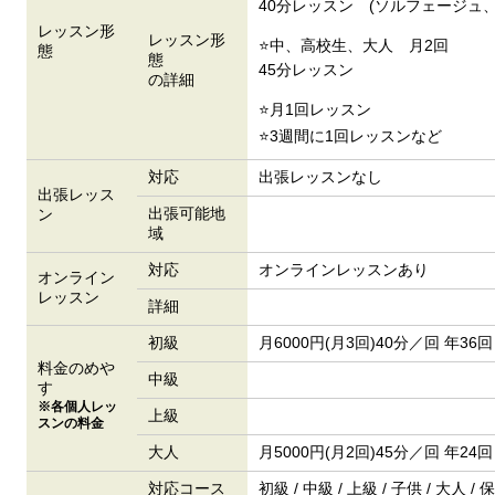
40分レッスン (ソルフェージュ
レッスン形
レッスン形
⭐中、高校生、大人 月2回
態
態
45分レッスン
の詳細
⭐月1回レッスン
⭐3週間に1回レッスンなど
対応
出張レッスンなし
出張レッス
出張可能地
ン
域
対応
オンラインレッスンあり
オンライン
レッスン
詳細
初級
月6000円(月3回)40分／回 年36回
料金のめや
中級
す
※各個人レッ
上級
スンの料金
大人
月5000円(月2回)45分／回 年24回
対応コース
初級 / 中級 / 上級 / 子供 / 大