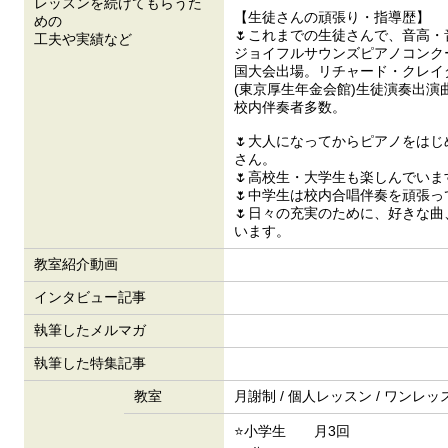
レッスンを続けてもらうた
【生徒さんの頑張り・指導歴】
めの
🌷これまでの生徒さんで、音高
工夫や実績など
ジョイフルサウンズピアノコンク
国大会出場。リチャード・クレイ
(東京厚生年金会館)生徒演奏出演
校内伴奏者多数。
🌷大人になってからピアノをはじ
さん。
🌷高校生・大学生も楽しんでいま
🌷中学生は校内合唱伴奏を頑張っ
🌷日々の充実のために、好きな
います。
教室紹介動画
インタビュー記事
執筆したメルマガ
執筆した特集記事
教室
月謝制 / 個人レッスン / ワンレッ
⭐小学生 月3回