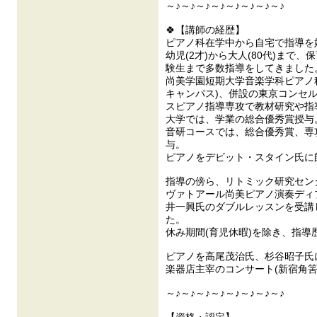
～♪～♪～♪～♪～♪～♪～♪～♪
🍀【講師の経歴】
ピアノ科在学中から自宅で指導を
幼児(2才)から大人(80代)まで
験生まで多数指導をしてきました
尚美学園短期大学音楽学科ピアノ
キャンパス)、併設の東京コンセ
スピアノ指導専攻で教材研究や指
大学では、学業の総合優秀賞授与
音研コースでは、総合優秀賞、専
与。
ピアノをデビット・スタイン氏に
指導の傍ら、リトミック研究セン
ヴァトアール尚美ピアノ演奏ディ
井一興氏のダブルレッスンを受講
た。
休み期間(育児休暇)を除き、指導
ピアノを高尾茂治氏、杉谷昭子氏
楽器店主宰のコンサート(新宿角筈
～♪～♪～♪～♪～♪～♪～♪～♪