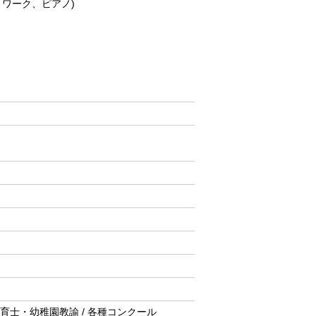
、ワーク、ピアノ)
人 / 保育士・幼稚園教諭 / 各種コンクール