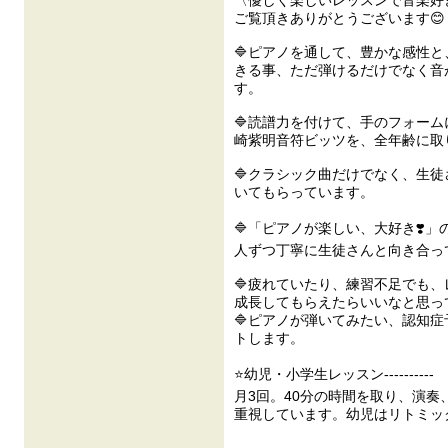
〈優しく楽しいレッスンで音楽好
ご覧頂きありがとうございます😊
🔷ピアノを通して、豊かな感性
きる事、ただ弾けるだけでなく音
す。
🔷読譜力を付けて、手のフォー
崎紫明音符ビッツを、全年齢に取
🔷クラシック曲だけでなく、生
いてもらっています。
🔷「ピアノが楽しい、大好き❣️
人ずつ丁寧に生徒さんと向き合っ
🔷疲れていたり、練習不足でも
成長してもらえたらいいなと思って
🔷ピアノが弾いてみたい、認知
トします。
⭐幼児・小学生レッスン----------
月3回。40分の時間を取り、演奏
重視しています。幼児はリトミッ