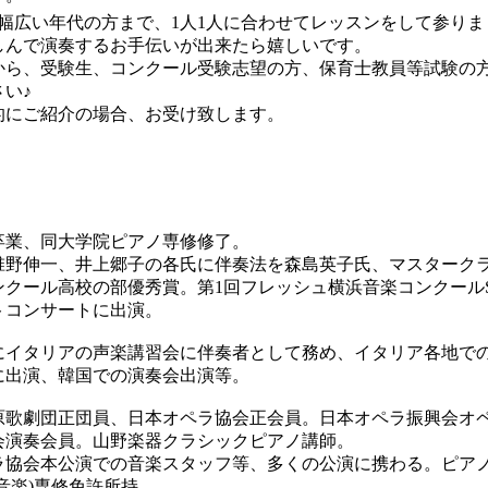
幅広い年代の方まで、1人1人に合わせてレッスンをして参りま
しんで演奏するお手伝いが出来たら嬉しいです。
から、受験生、コンクール受験志望の方、保育士教員等試験の
い♪
的にご紹介の場合、お受け致します。
卒業、同大学院ピアノ専修修了。
一、井上郷子の各氏に伴奏法を森島英子氏、マスタークラスにてHowar
ンクール高校の部優秀賞。第1回フレッシュ横浜音楽コンクー
トコンサートに出演。
2025年にイタリアの声楽講習会に伴奏者として務め、イタリア各
に出演、韓国での演奏会出演等。
原歌劇団正団員、日本オペラ協会正会員。日本オペラ振興会オペ
会演奏会員。山野楽器クラシックピアノ講師。
ラ協会本公演での音楽スタッフ等、多くの公演に携わる。ピア
音楽)専修免許所持。