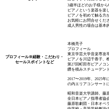
3歳半ほどのお子様から
ピアノという楽器を楽
ピアノを初めて触る方
お気軽にお問合せくださ
成人男性の場合は基本
本橋亮子
プロフィール
東京学芸大学音楽専攻
プロフィール
※経験・こだわり・
ピアノを川辺千香子、椎野伸
セールスポイントなど
第27回町田市ピアノコ
鑽を積みスチューデン
2017〜2019年、
の内エリアコンサート
昭和音楽大学講師。藤
全日本ピアノ指導者協
藤原歌劇団・日本オペ
中学校・高等学校教諭(