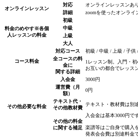
対応
オンラインレッスンあ
オンラインレッスン
詳細
zoomを使ったオンラ
初級
中級
料金のめやす
※各個
人レッスンの料金
上級
大人
対応コース
初級 / 中級 / 上級 /
全コースの料
コース料金
1レッスン制。入門・初心者:
金に
お互いの都合でレッス
関する詳細
入会金
3000円
運営費（月
0円
額）
テキスト代・
テキスト・教材費は別
その他必要な料金
その他教材費
入会金は基本3000円
その他の料金
楽譜等はご自身で購入
に関する補足
発表会会費は別途料金