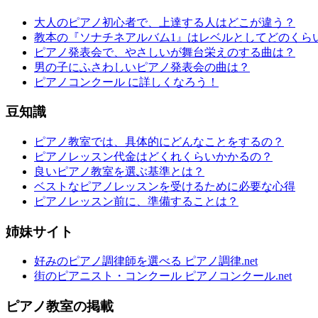
大人のピアノ初心者で、上達する人はどこが違う？
教本の『ソナチネアルバム1』はレベルとしてどのくら
ピアノ発表会で、やさしいが舞台栄えのする曲は？
男の子にふさわしいピアノ発表会の曲は？
ピアノコンクール に詳しくなろう！
豆知識
ピアノ教室では、具体的にどんなことをするの？
ピアノレッスン代金はどくれくらいかかるの？
良いピアノ教室を選ぶ基準とは？
ベストなピアノレッスンを受けるために必要な心得
ピアノレッスン前に、準備することは？
姉妹サイト
好みのピアノ調律師を選べる ピアノ調律.net
街のピアニスト・コンクール ピアノコンクール.net
ピアノ教室の掲載