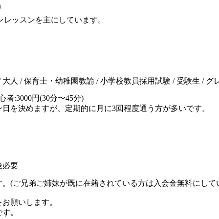
り
インレッスンを主にしています。
 子供 / 大人 / 保育士・幼稚園教諭 / 小学校教員採用試験 / 受験生 /
3000円(30分〜45分)
ン日を決めますが、定期的に月に3回程度通う方が多いです。
途必要
です。(ご兄弟ご姉妹が既に在籍されている方は入会金無料にして
をお願いします。
です。