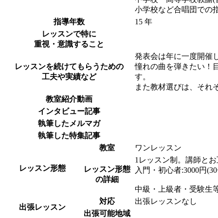
小学校など合唱団での
指導年数
15 年
レッスンで特に
重視・意識すること
発表会は年に一度開催
レッスンを続けてもらうための
憧れの曲を弾きたい！
工夫や実績など
す。
また教材選びは、それ
教室紹介動画
インタビュー記事
執筆したメルマガ
執筆した特集記事
教室
ワンレッスン
1レッスン制。講師と
レッスン形態
レッスン形態
入門・初心者:3000円(3
の詳細
中級・上級者・受験生
対応
出張レッスンなし
出張レッスン
出張可能地域