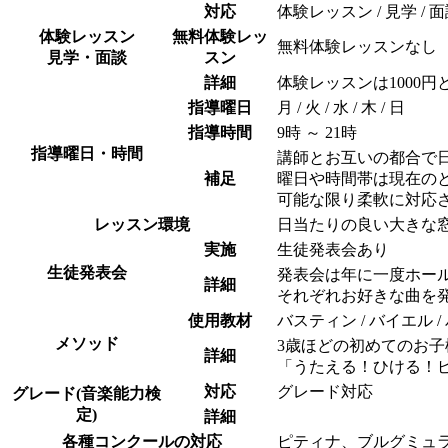
対応
体験レッスン / 見学 / 
体験レッスン
無料体験レッ
無料体験レッスンなし
見学・面談
スン
詳細
体験レッスンは1000
指導曜日
月 / 火 / 水 / 木 / 日
指導時間
9時 ～ 21時
指導曜日・時間
講師とお互いの都合で
補足
曜日や時間帯は現在の
可能な限り柔軟に対応
レッスン環境
日当たりの良い大きな
実施
生徒発表会あり
生徒発表会
発表会は年に一度ホー
詳細
それぞれお好きな曲を
使用教材
バスティン / バイエル 
メソッド
3歳ほどの初めてのお
詳細
「うたえる！ひける！
対応
グレード対応
グレード(音楽能力検
定)
詳細
各種コンクールの対応
ピティナ、ブルグミュ