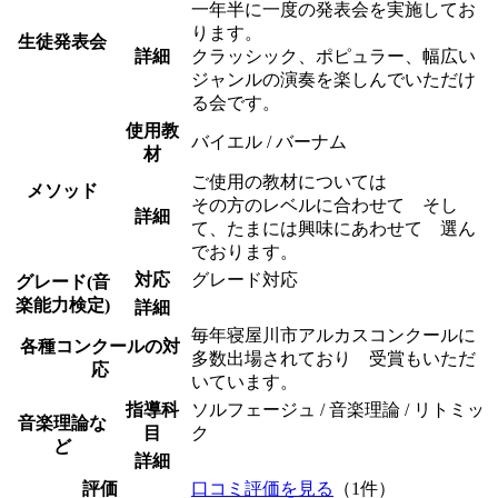
一年半に一度の発表会を実施してお
ります。
生徒発表会
詳細
クラッシック、ポピュラー、幅広い
ジャンルの演奏を楽しんでいただけ
る会です。
使用教
バイエル / バーナム
材
ご使用の教材については
メソッド
その方のレベルに合わせて そし
詳細
て、たまには興味にあわせて 選ん
でおります。
対応
グレード対応
グレード(音
楽能力検定)
詳細
毎年寝屋川市アルカスコンクールに
各種コンクールの対
多数出場されており 受賞もいただ
応
いています。
指導科
ソルフェージュ / 音楽理論 / リトミッ
音楽理論な
目
ク
ど
詳細
評価
口コミ評価を見る
（1件）