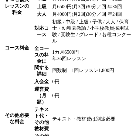
レッスンの
上級
月6500円(月3回)30分／回 年36回
料金
大人
月4000円(月2回)30分／回 年24回
初級 / 中級 / 上級 / 子供 / 大人 / 保育
対応コ
士・幼稚園教諭 / 小学校教員採用試
ース
験 / 受験生 / グレード / 各種コンクー
ル
コース料金
全コー
1カ月6500円
スの料
年36回レッスン
金に
関する
回数制 1回レッスン1,800円
詳細
入会金
0円
運営費
（月
0円
額）
テキス
その他必要
ト代・
テキスト・教材費は別途必要
な料金
その他
教材費