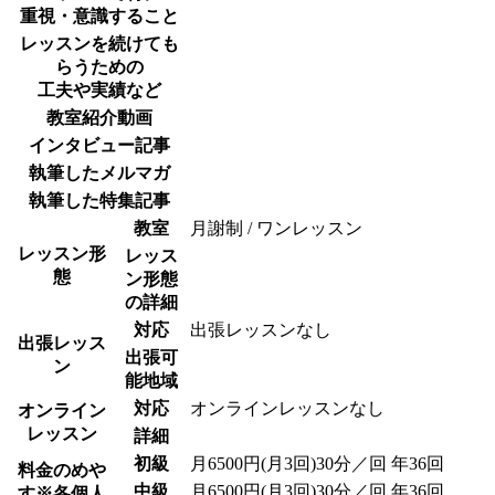
重視・意識すること
レッスンを続けても
らうための
工夫や実績など
教室紹介動画
インタビュー記事
執筆したメルマガ
執筆した特集記事
教室
月謝制 / ワンレッスン
レッスン形
レッス
態
ン形態
の詳細
対応
出張レッスンなし
出張レッス
出張可
ン
能地域
対応
オンラインレッスンなし
オンライン
レッスン
詳細
初級
月6500円(月3回)30分／回 年36回
料金のめや
中級
月6500円(月3回)30分／回 年36回
す
※各個人