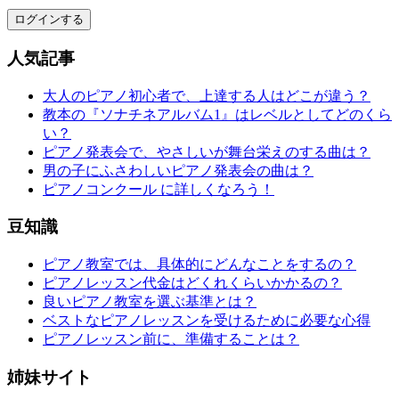
ログインする
人気記事
大人のピアノ初心者で、上達する人はどこが違う？
教本の『ソナチネアルバム1』はレベルとしてどのくら
い？
ピアノ発表会で、やさしいが舞台栄えのする曲は？
男の子にふさわしいピアノ発表会の曲は？
ピアノコンクール に詳しくなろう！
豆知識
ピアノ教室では、具体的にどんなことをするの？
ピアノレッスン代金はどくれくらいかかるの？
良いピアノ教室を選ぶ基準とは？
ベストなピアノレッスンを受けるために必要な心得
ピアノレッスン前に、準備することは？
姉妹サイト