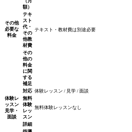
（月
額）
テキ
スト
その他
代・
必要な
テキスト・教材費は別途必要
その
料金
他教
材費
その
他の
料金
に関
する
補足
対応
体験レッスン / 見学 / 面談
体験レ
無料
ッスン
体験
無料体験レッスンなし
見学・
レッ
面談
スン
詳細
指導