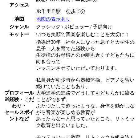
アクセス
JR千里丘駅 徒歩15分
地図
地図の表示あり
ジャンル
クラシック / ポピュラー / 子供向け
モットー
いつも笑顔で音楽を楽しむことを大切に！
指導歴30年 社会人になった息子と大学生の
息子二人を育てた経験から
生徒様のお母様との距離も近く子どもたちに
向き合って
レッスンさせていただいております。
私自身が幼少時から器械体操、ピアノを習い
続けていたこともあり、
プロフィール
大学進学の進路でどうしてもどちらかに絞る
※経験・こだ
ことができず、
わり・
ふたつたして割ったような、身体を動かしな
セールスポイ
がら音楽が楽しめる教育が
ントなど
あったらな〜と思っていたところ、リトミッ
ク教育と出会いました。
モンテッソーリ教育、リトミックを組み込ん