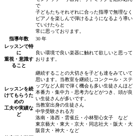
で
子どもたちそれぞれに合った指導で無理なく
ピアノを楽しんで弾けるようになるよう導い
ていけたらと
常に思っております。
指導年数
30 年
レッスンで特
に
良い環境で良い楽器に触れて欲しいと思って
重視・意識す
おります。
ること
継続することの大切さを子ども達をみていて
思います。当教室を継続しコンクール・ステ
ップなど人前で弾く機会も多い生徒さんほど
レッスンを続
本番力・集中力・思考力などがつき、頭が良
けてもらうた
い生徒さんが多いです。
めの
当教室出身の生徒さん
工夫や実績な
中学受験される方
ど
洛南・洛西・雲雀丘・小林聖心女子 など
東京藝大・東大・京大・同志社大・阪大・大
阪音大・神大・など