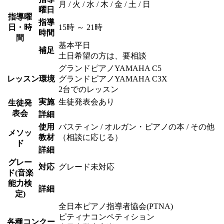
月 / 火 / 水 / 木 / 金 / 土 / 日
曜日
指導曜
指導
日・時
15時 ～ 21時
時間
間
基本平日
補足
土日希望の方は、要相談
グランドピアノYAMAHA C5
レッスン環境
グランドピアノYAMAHA C3X
2台でのレッスン
実施
生徒発表会あり
生徒発
表会
詳細
使用
バスティン / オルガン・ピアノの本 / その他
メソッ
教材
（相談に応じる）
ド
詳細
グレー
対応
グレード未対応
ド(音楽
能力検
詳細
定)
全日本ピアノ指導者協会(PTNA)
ピティナコンペティション
各種コンクー