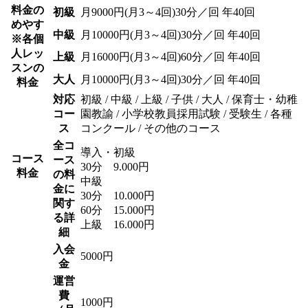
料金の
初級
月9000円(月3～4回)30分／回 年40回
めやす
中級
月10000円(月3～4回)30分／回 年40回
※各個
人レッ
上級
月16000円(月3～4回)60分／回 年40回
スンの
大人
月10000円(月3～4回)30分／回 年40回
料金
対応
初級 / 中級 / 上級 / 子供 / 大人 / 保育士・幼稚
コー
園教諭 / 小学校教員採用試験 / 受験生 / 各種
ス
コンクール / その他のコース
全コ
導入・初級
コース
ース
30分 9.000円
料金
の料
中級
金に
30分 10.000円
関す
60分 15.000円
る詳
上級 16.000円
細
入会
5000円
金
運営
費
1000円